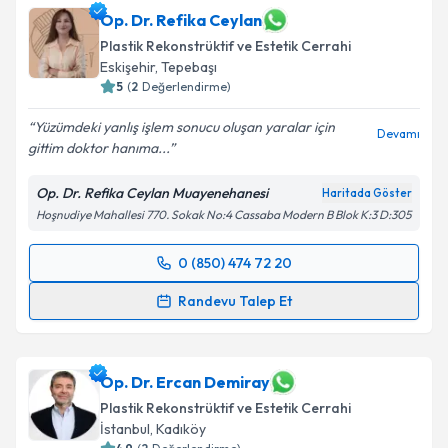
Op. Dr. Refika Ceylan
Plastik Rekonstrüktif ve Estetik Cerrahi
Eskişehir
, Tepebaşı
5
(
2
Değerlendirme)
Yüzümdeki yanlış işlem sonucu oluşan yaralar için
Devamı
gittim doktor hanıma...
Op. Dr. Refika Ceylan Muayenehanesi
Haritada Göster
Hoşnudiye Mahallesi 770. Sokak No:4 Cassaba Modern B Blok K:3 D:305
0 (850) 474 72 20
Randevu Takvimi Talebi
Randevu Talep Et
Op. Dr. Refika Ceylan
için randevu takvimi talebi
oluşturun. Size bu uzmandan randevu almanız için bir
takvim hazırlandığında e-posta ile bilgilendireceğiz.
Op. Dr. Ercan Demiray
Plastik Rekonstrüktif ve Estetik Cerrahi
E-posta Adresiniz
İstanbul
, Kadıköy