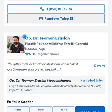
0 (850) 811 32 74
Randevu Takvimi Talebi
Randevu Talep Et
Uzm. Dr. Hülya Nacar Güçlüer
için randevu takvimi
talebi oluşturun. Size bu uzmandan randevu almanız
Op. Dr. Teoman Eraslan
için bir takvim hazırlandığında e-posta ile
bilgilendireceğiz.
Plastik Rekonstrüktif ve Estetik Cerrahi
İstanbul
, Şişli
E-posta Adresiniz
5
(
13
Değerlendirme)
İlk gittiğimde aklimda acabalarim vardı fakat
Devamı
görüşmeden sonra evet kesinlik...
Kişisel verilerimin işlenmesine ilişkin
Aydınlatma
Op. Dr. Teoman Eraslan Muayenehanesi
Haritada Göster
Metni
'ni okudum ve kişisel verilerimin belirtilen
Fulya Mahallesi Mevlüt Pehlivan Sokak Akyıldız İş Merkezi Bina No: 12 İç
kapsamda işlenmesini kabul ediyorum.
kapı No: 4, 34077
En Yakın Saatler
Takvim Talebini Gönder
Yarın
Yarın
Yarın