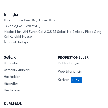
İLETİŞİM
Doktorsitesi Com Bilgi Hizmetleri
Teknoloji ve Ticaret A.Ş.
Maslak Mah. Ahi Evran Cd. A.O.S 55 Sokak No:2 Aksoy Plaza Giriş
Kat Kolektif House
İstanbul, Türkiye
SAĞLIK
PROFESYONELLER
Uzmanlar
Doktorlar İçin
Uzmanlık Alanları
Web Siteniz İçin
Hastalıklar
Kariyer
İşe Alım
Hizmetler
Hastaneler
KURUMSAL