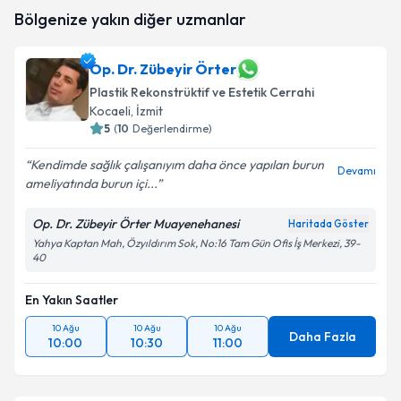
Op. Dr. İlsun Özkaya Aka
için randevu takvimi talebi
Takvim Talebini Gönder
Bölgenize yakın diğer uzmanlar
oluşturun. Size bu uzmandan randevu almanız için bir
takvim hazırlandığında e-posta ile bilgilendireceğiz.
Op. Dr. Zübeyir Örter
E-posta Adresiniz
Plastik Rekonstrüktif ve Estetik Cerrahi
Kocaeli
, İzmit
5
(
10
Değerlendirme)
Kişisel verilerimin işlenmesine ilişkin
Aydınlatma
Kendimde sağlık çalışanıyım daha önce yapılan burun
Devamı
Metni
'ni okudum ve kişisel verilerimin belirtilen
ameliyatında burun içi...
kapsamda işlenmesini kabul ediyorum.
Op. Dr. Zübeyir Örter Muayenehanesi
Haritada Göster
Yahya Kaptan Mah, Özyıldırım Sok, No:16 Tam Gün Ofis İş Merkezi, 39-
Takvim Talebini Gönder
40
En Yakın Saatler
10 Ağu
10 Ağu
10 Ağu
Daha Fazla
10:00
10:30
11:00