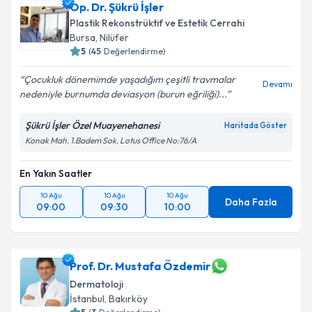
Op. Dr. Şükrü İşler
Plastik Rekonstrüktif ve Estetik Cerrahi
Bursa
, Nilüfer
5
(
45
Değerlendirme)
Çocukluk dönemimde yaşadığım çeşitli travmalar
Devamı
nedeniyle burnumda deviasyon (burun eğriliği)...
Şükrü İşler Özel Muayenehanesi
Haritada Göster
Konak Mah. 1.Badem Sok. Lotus Office No:76/A
En Yakın Saatler
10 Ağu
10 Ağu
10 Ağu
Daha Fazla
09:00
09:30
10:00
Prof. Dr. Mustafa Özdemir
Dermatoloji
İstanbul
, Bakırköy