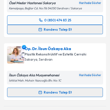
Özel Medar Hastanesi Sakarya
Haritada Göster
Kemalpaşa, Bağlar Cd. No:116 54050 Serdivan / Sakarya
0 (850) 474 83 25
Randevu Takvimi Talebi
Randevu Talep Et
Op. Dr. Muhtar Sinan Abbasoğlu
için randevu
takvimi talebi oluşturun. Size bu uzmandan randevu
Op. Dr. İlsun Özkaya Aka
almanız için bir takvim hazırlandığında e-posta ile
bilgilendireceğiz.
Plastik Rekonstrüktif ve Estetik Cerrahi
Sakarya
, Serdivan
E-posta Adresiniz
İlsun Özkaya Aka Muayenehanesi
Haritada Göster
İstiklal Mah. Muhsin Yazıcıoğlu Blv. No: 1C
Kişisel verilerimin işlenmesine ilişkin
Aydınlatma
Randevu Talep Et
Metni
'ni okudum ve kişisel verilerimin belirtilen
Randevu Takvimi Talebi
kapsamda işlenmesini kabul ediyorum.