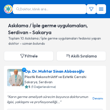
Doktor, klinik ara...
Askılama / İple germe uygulamaları,
Serdivan - Sakarya
Toplam
10
Askılama / İple germe uygulamaları
tedavisi yapan
doktor - uzman bulundu
Filtrele
Akıllı Sıralama
Op. Dr. Muhtar Sinan Abbasoğlu
Plastik Rekonstrüktif ve Estetik Cerrahi
Sakarya
, Serdivan
5
(
1
Değerlendirme)
Karın germe ameliyatı sürecim boyunca doktorumun
Devamı
ilgisi, yaklaşımı ve profesyonelliği...