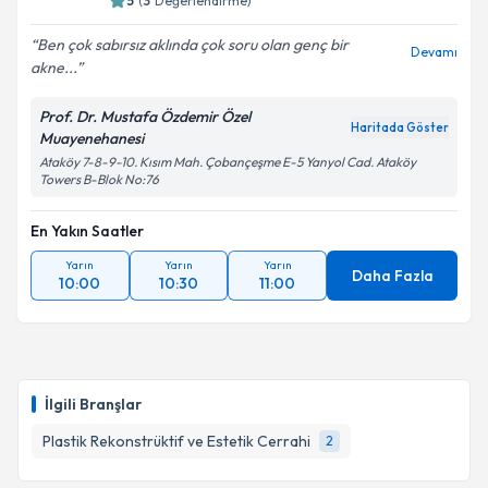
5
(
3
Değerlendirme)
Ben çok sabırsız aklında çok soru olan genç bir
Devamı
akne...
Prof. Dr. Mustafa Özdemir Özel
Haritada Göster
Muayenehanesi
Ataköy 7-8-9-10. Kısım Mah. Çobançeşme E-5 Yanyol Cad. Ataköy
Towers B-Blok No:76
En Yakın Saatler
Yarın
Yarın
Yarın
Daha Fazla
10:00
10:30
11:00
İlgili Branşlar
Plastik Rekonstrüktif ve Estetik Cerrahi
2