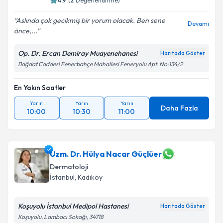
4.9
(
2
Değerlendirme)
Aslında çok gecikmiş bir yorum olacak. Ben sene
Devamı
önce,...
Kişisel verilerimin işlenmesine ilişkin
Aydınlatma
Metni
'ni okudum ve kişisel verilerimin belirtilen
Op. Dr. Ercan Demiray Muayenehanesi
Haritada Göster
kapsamda işlenmesini kabul ediyorum.
Bağdat Caddesi Fenerbahçe Mahallesi Feneryolu Apt. No:134/2
Takvim Talebini Gönder
En Yakın Saatler
Yarın
Yarın
Yarın
Daha Fazla
10:00
10:30
11:00
Uzm. Dr. Hülya Nacar Güçlüer
Dermatoloji
İstanbul
, Kadıköy
Koşuyolu İstanbul Medipol Hastanesi
Haritada Göster
Koşuyolu, Lambacı Sokağı, 34718