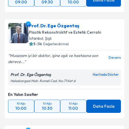
Daha Fazla
09:00
09:30
10:00
Prof. Dr. Ege Özgentaş
Plastik Rekonstrüktif ve Estetik Cerrahi
İstanbul
, Şişli
5
(
36
Değerlendirme)
Muazzam iyi bir doktor, işine aşık ve hastasına son
Devamı
derece...
Prof. Dr. Ege Özgentaş
Haritada Göster
Halaskargazi Mah. Rumeli Cad. No:71 Kat :6
En Yakın Saatler
10 Ağu
10 Ağu
10 Ağu
Daha Fazla
10:00
10:30
11:00