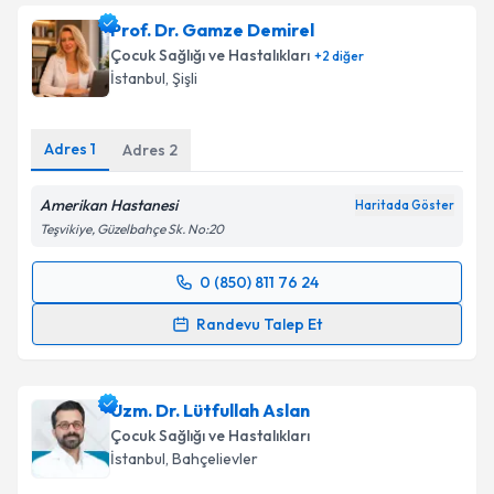
Uzm. Dr. Besime Mollaoğlu
için randevu takvimi
Prof. Dr. Gamze Demirel
talebi oluşturun. Size bu uzmandan randevu almanız
Çocuk Sağlığı ve Hastalıkları
+
2
diğer
için bir takvim hazırlandığında e-posta ile
İstanbul
, Şişli
bilgilendireceğiz.
E-posta Adresiniz
Adres
1
Adres
2
Amerikan Hastanesi
Haritada Göster
Teşvikiye, Güzelbahçe Sk. No:20
Kişisel verilerimin işlenmesine ilişkin
Aydınlatma
Metni
'ni okudum ve kişisel verilerimin belirtilen
0 (850) 811 76 24
Randevu Takvimi Talebi
kapsamda işlenmesini kabul ediyorum.
Randevu Talep Et
Takvim Talebini Gönder
Prof. Dr. Gamze Demirel
için randevu takvimi talebi
oluşturun. Size bu uzmandan randevu almanız için bir
Uzm. Dr. Lütfullah Aslan
takvim hazırlandığında e-posta ile bilgilendireceğiz.
Çocuk Sağlığı ve Hastalıkları
E-posta Adresiniz
İstanbul
, Bahçelievler