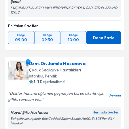
Şenol
KÜÇÜKBAKKALKÖY MAH MERDİVENKÖY YOLU CAD CZD PLAZA NO
12 K: 2
En Yakın Saatler
10 Ağu
10 Ağu
10 Ağu
Daha Fazla
09:00
09:30
10:00
Uzm. Dr. Jamila Hasanova
Çocuk Sağlığı ve Hastalıkları
İstanbul
, Pendik
5
(
1
Değerlendirme)
Doktor hanıma oğlumun geçmeyen burun akıntısı için
Devamı
gittik. sevecen ve...
Hayat Şifa Hastanesi
Haritada Göster
Bahçelievler, Aydınlı Yolu Caddesi Zıpkın Sokak No:10, 34893 Pendik /
İstanbul