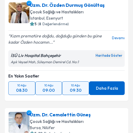
Uzm. Dr. Özden Durmuş Gönültaş
Çocuk Sağlığı ve Hastalıkları
İstanbul
, Esenyurt
5
(
8
Değerlendirme)
Kızım prematüre doğdu, doğduğu günden bu güne
Devamı
kadar Özden hocamın...
İSÜ Liv Hospital Bahçeşehir
Haritada Göster
Aşık Veysel Mah, Süleyman Demirel Cd. No:1
En Yakın Saatler
10 Ağu
10 Ağu
10 Ağu
Daha Fazla
08:30
09:00
09:30
Uzm. Dr. Cemalettin Güneş
Çocuk Sağlığı ve Hastalıkları
Bursa
, Nilüfer