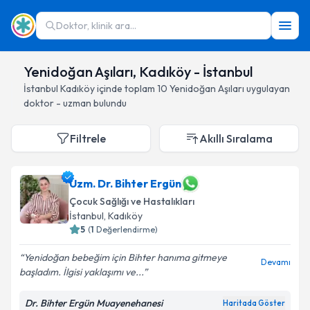
Doktor, klinik ara...
Yenidoğan Aşıları, Kadıköy - İstanbul
İstanbul
Kadıköy
içinde toplam
10
Yenidoğan Aşıları
uygulayan
doktor - uzman bulundu
Filtrele
Akıllı Sıralama
Uzm. Dr. Bihter Ergün
Çocuk Sağlığı ve Hastalıkları
İstanbul
, Kadıköy
5
(
1
Değerlendirme)
Yenidoğan bebeğim için Bihter hanıma gitmeye
Devamı
başladım. İlgisi yaklaşımı ve...
Dr. Bihter Ergün Muayenehanesi
Haritada Göster