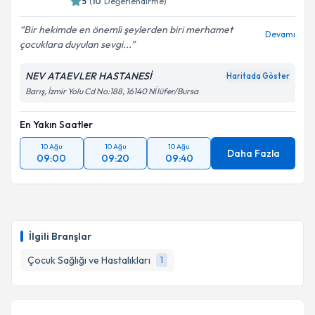
5
(
10
Değerlendirme)
Bir hekimde en önemli şeylerden biri merhamet
Devamı
çocuklara duyulan sevgi...
NEV ATAEVLER HASTANESİ
Haritada Göster
Barış, İzmir Yolu Cd No:188, 16140 Ni̇lüfer/Bursa
En Yakın Saatler
10 Ağu
10 Ağu
10 Ağu
Daha Fazla
09:00
09:20
09:40
İlgili Branşlar
Çocuk Sağlığı ve Hastalıkları
1