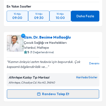
En Yakın Saatler
10 Ağu
10 Ağu
10 Ağu
Daha Fazla
09:00
09:30
10:00
Uzm. Dr. Besime Mollaoğlu
Çocuk Sağlığı ve Hastalıkları
İstanbul
, Maltepe
5
(
1
Değerlendirme)
Kızımın önleyici astım tedavisi için başvurduk. Çok
Devamı
kapsamlı bilgilendirildik ve...
Altıntepe Kızılay Tıp Merkezi
Haritada Göster
Altıntepe, Cihadiye Cd. No:40, 34840
Randevu Talep Et
Randevu Takvimi Talebi