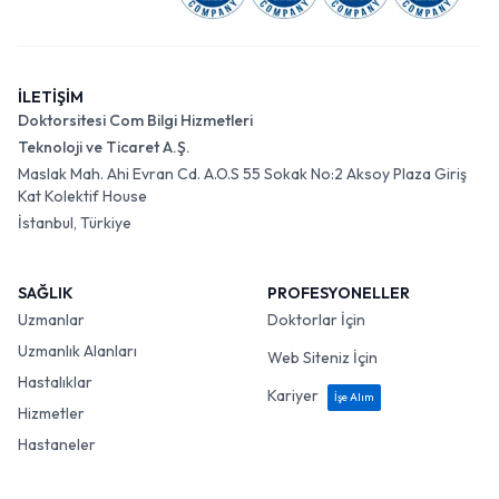
İLETİŞİM
Doktorsitesi Com Bilgi Hizmetleri
Teknoloji ve Ticaret A.Ş.
Maslak Mah. Ahi Evran Cd. A.O.S 55 Sokak No:2 Aksoy Plaza Giriş
Kat Kolektif House
İstanbul, Türkiye
SAĞLIK
PROFESYONELLER
Uzmanlar
Doktorlar İçin
Uzmanlık Alanları
Web Siteniz İçin
Hastalıklar
Kariyer
İşe Alım
Hizmetler
Hastaneler