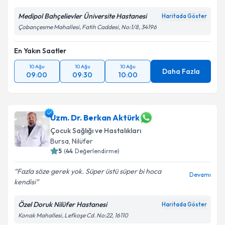
Medipol Bahçelievler Üniversite Hastanesi
Haritada Göster
Çobançesme Mahallesi, Fatih Caddesi, No:1/8, 34196
Kişisel verilerimin işlenmesine ilişkin
Aydınlatma
Metni
'ni okudum ve kişisel verilerimin belirtilen
En Yakın Saatler
kapsamda işlenmesini kabul ediyorum.
10 Ağu
10 Ağu
10 Ağu
Daha Fazla
09:00
09:30
10:00
Takvim Talebini Gönder
Uzm. Dr. Berkan Aktürk
Çocuk Sağlığı ve Hastalıkları
Bursa
, Nilüfer
5
(
44
Değerlendirme)
Fazla söze gerek yok. Süper üstü süper bi hoca
Devamı
kendisi
Özel Doruk Nilüfer Hastanesi
Haritada Göster
Konak Mahallesi, Lefkoşe Cd. No:22, 16110