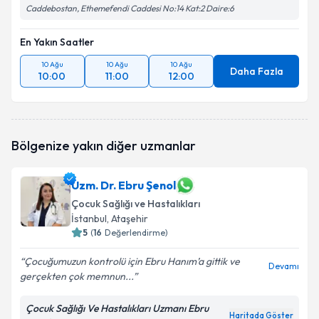
Caddebostan, Ethemefendi Caddesi No:14 Kat:2 Daire:6
En Yakın Saatler
10 Ağu
10 Ağu
10 Ağu
Daha Fazla
10:00
11:00
12:00
Bölgenize yakın diğer uzmanlar
Uzm. Dr. Ebru Şenol
Çocuk Sağlığı ve Hastalıkları
İstanbul
, Ataşehir
5
(
16
Değerlendirme)
Çocuğumuzun kontrolü için Ebru Hanım’a gittik ve
Devamı
gerçekten çok memnun...
Çocuk Sağlığı Ve Hastalıkları Uzmanı Ebru
Haritada Göster