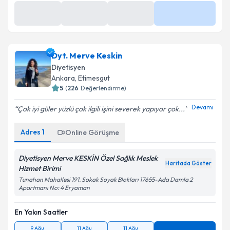
27 Ağu
27 Ağu
27 Ağu
Daha Fazla
09:30
10:00
11:00
Dyt. Merve Keskin
Diyetisyen
Ankara
, Etimesgut
5
(
226
Değerlendirme)
Devamı
Çok iyi güler yüzlü çok ilgili işini severek yapıyor çok...
Adres
1
Online Görüşme
Diyetisyen Merve KESKİN Özel Sağlık Meslek
Haritada Göster
Hizmet Birimi
Tunahan Mahallesi 191. Sokak Soyak Blokları 17655-Ada Damla 2
Apartmanı No: 4 Eryaman
En Yakın Saatler