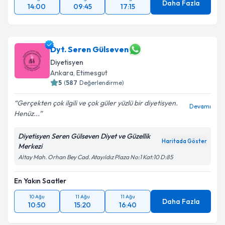
9 Ağu
11 Ağu
11 Ağu
Daha Fazla
14:00
09:45
17:15
Dyt. Seren Gülseven
Diyetisyen
Ankara
, Etimesgut
5
(
587
Değerlendirme)
Gerçekten çok ilgili ve çok güler yüzlü bir diyetisyen.
Devamı
Henüz...
Diyetisyen Seren Gülseven Diyet ve Güzellik
Haritada Göster
Merkezi
Altay Mah. Orhan Bey Cad. Atayıldız Plaza No:1 Kat:10 D:85
En Yakın Saatler
10 Ağu
11 Ağu
11 Ağu
Daha Fazla
10:50
15:20
16:40