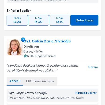
En Yakın Saatler
10 Ağu
10 Ağu
10 Ağu
Daha Fazla
13:20
13:30
16:10
Dyt. Gülçin Darıcı Sivrioğlu
Diyetisyen
Bursa
, Nilüfer
5
(
118
Değerlendirme)
Kendinize özgü beslenme sürecinizin nasıl olması
Devamı
gerektiğini öğrenmek ve sağlıklı,...
Adres
1
Online Görüşme
Dyt. Gülçin Darıcı Sivrioğlu
Haritada Göster
29 Ekim Mah. Özlüce Bulv . No :29 Kat :3 Daire :40 Time Özlüce