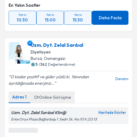
En Yakın Saatler
Yarın
Yarın
Yarın
Daha Fazla
10:30
15:00
15:30
Uzm. Dyt. Zelal Sarıbal
Diyetisyen
Bursa
, Osmangazi
5
(
362
Değerlendirme)
O kadar pozitif ve güler yüzlü ki. Yanından
Devamı
ayrıldığınızda enerjiniz...
Adres
1
Online Görüşme
Uzm. Dyt. Zelal Sarıbal Kliniği
Haritada Göster
Evke Onyx Plaza Bağlarbaşı 1. Sedir Sk. No:10 K:2 D:13
En Yakın Saatler