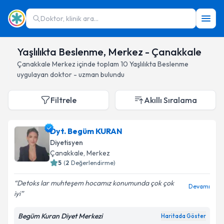
Doktor, klinik ara...
Yaşlılıkta Beslenme, Merkez - Çanakkale
Çanakkale
Merkez
içinde toplam
10
Yaşlılıkta Beslenme
uygulayan doktor - uzman bulundu
Filtrele
Akıllı Sıralama
Dyt. Begüm KURAN
Diyetisyen
Çanakkale
, Merkez
5
(
2
Değerlendirme)
Detoks lar muhteşem hocamız konumunda çok çok
Devamı
iyi
Begüm Kuran Diyet Merkezi
Haritada Göster