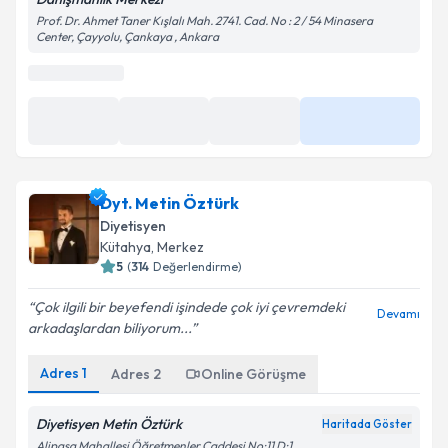
Prof. Dr. Ahmet Taner Kışlalı Mah. 2741. Cad. No : 2 / 54 Minasera
Center, Çayyolu, Çankaya , Ankara
Dyt. Metin Öztürk
Diyetisyen
Kütahya
, Merkez
5
(
314
Değerlendirme)
Çok ilgili bir beyefendi işindede çok iyi çevremdeki
Devamı
arkadaşlardan biliyorum...
Adres
1
Adres
2
Online Görüşme
Diyetisyen Metin Öztürk
Haritada Göster
Alipaşa Mahallesi Öğretmenler Caddesi No:11 D:1