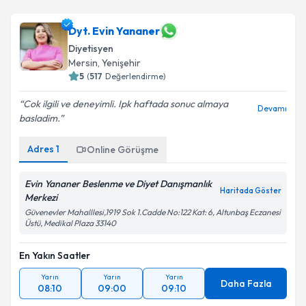
Dyt. Evin Yananer
Diyetisyen
Mersin
, Yenişehir
5
(
517
Değerlendirme)
Cok ilgili ve deneyimli. Ipk haftada sonuc almaya
Devamı
basladim.
Adres
1
Online Görüşme
Evin Yananer Beslenme ve Diyet Danışmanlık
Haritada Göster
Merkezi
Güvenevler Mahalllesi,1919 Sok 1.Cadde No:122 Kat: 6, Altunbaş Eczanesi
Üstü, Medikal Plaza 33140
En Yakın Saatler
Yarın
Yarın
Yarın
Daha Fazla
08:10
09:00
09:10