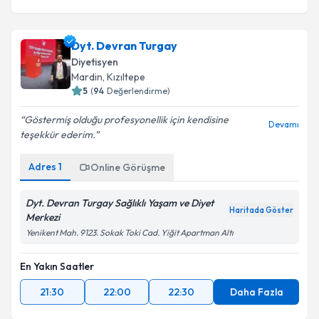
Dyt. Devran Turgay
Diyetisyen
Mardin
, Kızıltepe
5
(
94
Değerlendirme)
Göstermiş olduğu profesyonellik için kendisine
Devamı
teşekkür ederim.
Adres
1
Online Görüşme
Dyt. Devran Turgay Sağlıklı Yaşam ve Diyet
Haritada Göster
Merkezi
Yenikent Mah. 9123. Sokak Toki Cad. Yiğit Apartman Altı
En Yakın Saatler
21:30
22:00
22:30
Daha Fazla