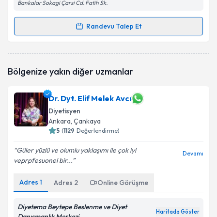
Bankalar Sokagi Çarsi Cd. Fatih Sk.
Randevu Talep Et
Randevu Takvimi Talebi
Dyt. Begüm KURAN
için randevu takvimi talebi
Bölgenize yakın diğer uzmanlar
oluşturun. Size bu uzmandan randevu almanız için bir
takvim hazırlandığında e-posta ile bilgilendireceğiz.
Dr. Dyt. Elif Melek Avcı
E-posta Adresiniz
Diyetisyen
Ankara
, Çankaya
5
(
1129
Değerlendirme)
Kişisel verilerimin işlenmesine ilişkin
Aydınlatma
Güler yüzlü ve olumlu yaklaşımı ile çok iyi
Devamı
Metni
'ni okudum ve kişisel verilerimin belirtilen
veprpfesuonel bir...
kapsamda işlenmesini kabul ediyorum.
Adres
1
Adres
2
Online Görüşme
Takvim Talebini Gönder
Diyetema Beytepe Beslenme ve Diyet
Haritada Göster
Danışmanlık Merkezi