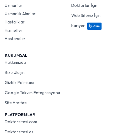
SAĞLIK
PROFESYONELLER
Uzmanlar
Doktorlar İçin
Uzmanlık Alanları
Web Siteniz İçin
Hastalıklar
Kariyer
İşe Alım
Hizmetler
Hastaneler
KURUMSAL
Hakkımızda
Bize Ulaşın
Gizlilik Politikası
Google Takvim Entegrasyonu
Site Haritası
PLATFORMLAR
Doktorsitesi.com