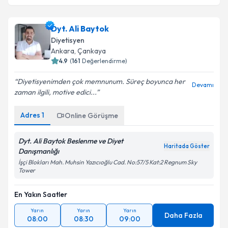
Dyt. Ali Baytok
Diyetisyen
Ankara
, Çankaya
4.9
(
161
Değerlendirme)
Diyetisyenimden çok memnunum. Süreç boyunca her
Devamı
zaman ilgili, motive edici...
Adres
1
Online Görüşme
Dyt. Ali Baytok Beslenme ve Diyet
Haritada Göster
Danışmanlığı
İşçi Blokları Mah. Muhsin Yazıcıoğlu Cad. No:57/5 Kat:2 Regnum Sky
Tower
En Yakın Saatler
Yarın
Yarın
Yarın
Daha Fazla
08:00
08:30
09:00