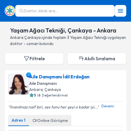
Doktor, klinik ara...
Yaşam Ağacı Tekniği, Çankaya - Ankara
Ankara
Çankaya
içinde toplam
3
Yaşam Ağacı Tekniği
uygulayan
doktor - uzman bulundu
Filtrele
Akıllı Sıralama
Aile Danışmanı İdil Erdoğan
Aile Danışmanı
Ankara
, Çankaya
5
(
6
Değerlendirme)
Devamı
İnanılmaz naif biri, ses tonu her şeyi o kadar iyi...
Adres
1
Online Görüşme