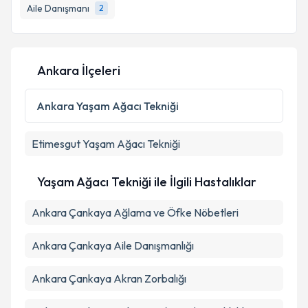
Aile Danışmanı
2
E-posta Adresiniz
Ankara İlçeleri
Kişisel verilerimin işlenmesine ilişkin
Aydınlatma
Metni
'ni okudum ve kişisel verilerimin belirtilen
Ankara
Yaşam Ağacı Tekniği
kapsamda işlenmesini kabul ediyorum.
Etimesgut
Yaşam Ağacı Tekniği
Takvim Talebini Gönder
Yaşam Ağacı Tekniği ile İlgili Hastalıklar
Ankara Çankaya Ağlama ve Öfke Nöbetleri
Ankara Çankaya Aile Danışmanlığı
Ankara Çankaya Akran Zorbalığı