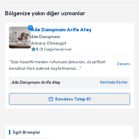
Aile Danışmanı Canan Sinanoğlu
için randevu
Bölgenize yakın diğer uzmanlar
takvimi talebi oluşturun. Size bu uzmandan randevu
almanız için bir takvim hazırlandığında e-posta ile
bilgilendireceğiz.
Aile Danışmanı Arife Ateş
Aile Danışmanı
E-posta Adresiniz
Ankara
, Etimesgut
5
(
3
Değerlendirme)
Size hissettirmeden ruhunuza dokunan, öz şefkati
Devamı
kendinizi fark ederek keşfetmenizi...
Kişisel verilerimin işlenmesine ilişkin
Aydınlatma
Metni
'ni okudum ve kişisel verilerimin belirtilen
kapsamda işlenmesini kabul ediyorum.
Aile Danışmanı Arife Ateş
Haritada Göster
Randevu Talep Et
Takvim Talebini Gönder
Randevu Takvimi Talebi
Aile Danışmanı Arife Ateş
için randevu takvimi talebi
oluşturun. Size bu uzmandan randevu almanız için bir
İlgili Branşlar
takvim hazırlandığında e-posta ile bilgilendireceğiz.