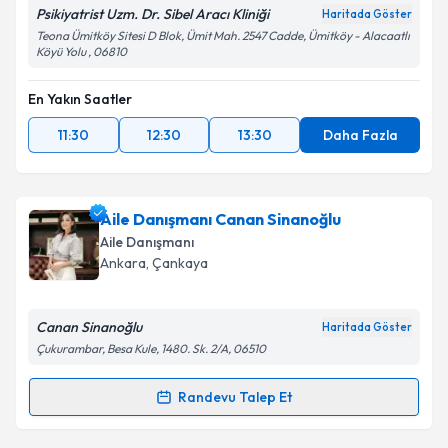
Psikiyatrist Uzm. Dr. Sibel Aracı Kliniği
Haritada Göster
Teona Ümitköy Sitesi D Blok, Ümit Mah. 2547 Cadde, Ümitköy - Alacaatlı
Köyü Yolu , 06810
En Yakın Saatler
11:30
12:30
13:30
Daha Fazla
Aile Danışmanı Canan Sinanoğlu
Aile Danışmanı
Ankara
, Çankaya
Canan Sinanoğlu
Haritada Göster
Çukurambar, Besa Kule, 1480. Sk. 2/A, 06510
Randevu Talep Et
Randevu Takvimi Talebi