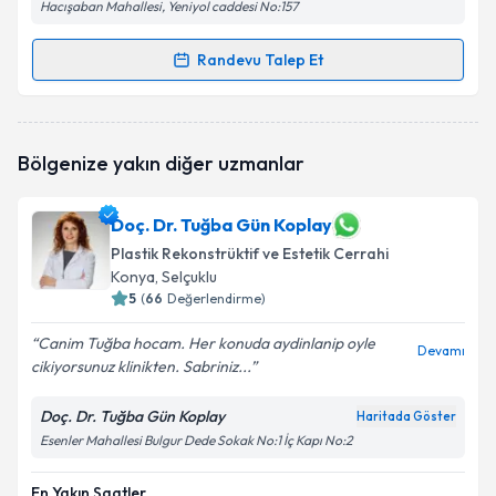
Hacışaban Mahallesi, Yeniyol caddesi No:157
Randevu Talep Et
Randevu Takvimi Talebi
Doç. Dr. Mehtap Karameşe
için randevu takvimi
Bölgenize yakın diğer uzmanlar
talebi oluşturun. Size bu uzmandan randevu almanız
için bir takvim hazırlandığında e-posta ile
bilgilendireceğiz.
Doç. Dr. Tuğba Gün Koplay
Plastik Rekonstrüktif ve Estetik Cerrahi
E-posta Adresiniz
Konya
, Selçuklu
5
(
66
Değerlendirme)
Canim Tuğba hocam. Her konuda aydinlanip oyle
Devamı
Kişisel verilerimin işlenmesine ilişkin
Aydınlatma
cikiyorsunuz klinikten. Sabriniz...
Metni
'ni okudum ve kişisel verilerimin belirtilen
kapsamda işlenmesini kabul ediyorum.
Doç. Dr. Tuğba Gün Koplay
Haritada Göster
Esenler Mahallesi Bulgur Dede Sokak No:1 İç Kapı No:2
Takvim Talebini Gönder
En Yakın Saatler