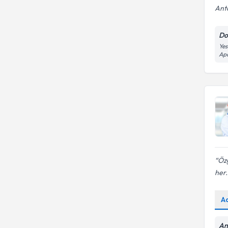
Anta
Do
Yes
Apa
Özg
her.
A
An