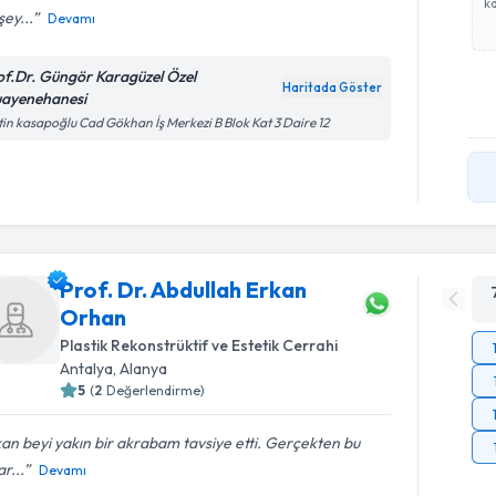
ka
ey...
Devamı
of.Dr. Güngör Karagüzel Özel
Haritada Göster
ayenehanesi
in kasapoğlu Cad Gökhan İş Merkezi B Blok Kat 3 Daire 12
Prof. Dr. Abdullah Erkan
Orhan
Plastik Rekonstrüktif ve Estetik Cerrahi
Antalya
, Alanya
5
(
2
Değerlendirme)
an beyi yakın bir akrabam tavsiye etti. Gerçekten bu
r...
Devamı