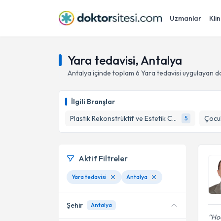
Uzmanlar
Klin
Yara tedavisi, Antalya
Antalya
içinde toplam
6
Yara tedavisi
uygulayan d
İlgili Branşlar
Plastik Rekonstrüktif ve Estetik Cerrahi
Çocuk
5
Aktif Filtreler
Yara tedavisi
Antalya
Şehir
Antalya
Hoc