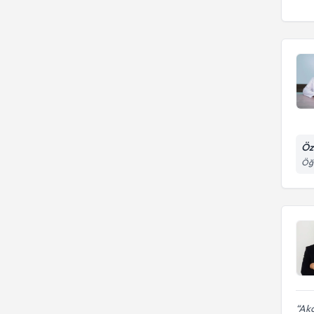
Öz
Öğr
Akd