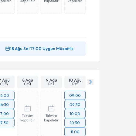
palıdır
kapalıdır
kapalıdır
kapalıdır
18 Ağu
Sal
17:00
Uygun Müsaitlik
7 Ağu
8 Ağu
9 Ağu
10 Ağu
Cum
Cmt
Paz
Pzt
16:00
09:00
16:30
09:30
17:00
10:00
Takvim
Takvim
kapalıdır
kapalıdır
17:30
10:30
11:00