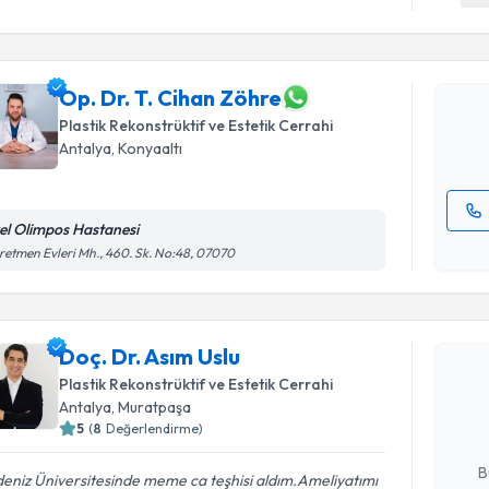
Op. Dr. T.
Size bu uzm
hazırlandığ
Op. Dr. T. Cihan Zöhre
Plastik Rekonstrüktif ve Estetik Cerrahi
E-posta Ad
Antalya
, Konyaaltı
el Olimpos Hastanesi
Kişisel
etmen Evleri Mh., 460. Sk. No:48, 07070
okudum
Randevu T
işlenm
Doç. Dr. Asım Uslu
Doç. Dr. A
uzmandan ra
Plastik Rekonstrüktif ve Estetik Cerrahi
posta ile bi
Antalya
, Muratpaşa
5
(
8
Değerlendirme)
E-posta Ad
B
eniz Üniversitesinde meme ca teşhisi aldım.Ameliyatımı