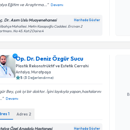
lya Eğitim ve Araştırma...
Devamı
Kişisel
ç. Dr. Asım Uslu Muayenehanesi
Haritada Göster
okudum
ilbahçe Mahallesi. Metin Kasapoğlu Caddesi. Ercivan 2
işlenm
rtmanı. No 45. Kat:2 Daire:4
Randevu T
Op. Dr. Deniz Özgür Sucu
Op. Dr. D
Plastik Rekonstrüktif ve Estetik Cerrahi
oluşturun. 
Antalya
, Muratpaşa
hazırlandığ
5
(
3
Değerlendirme)
E-posta Ad
ür Bey, çok iyi bir doktor. İşini layıkıyla yapan,hastalarını
B
..
Devamı
dres
1
Adres
2
Kişisel
okudum
işlenm
talya Özel Anadolu Hastanesi
Haritada Göster