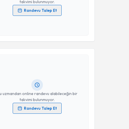
takvimi bulunmuyor.
Randevu Talep Et
 verilerimin işlenmesine ilişkin
Aydınlatma Metni
'ni
 ve kişisel verilerimin belirtilen kapsamda
esini kabul ediyorum.
akvimi Talebi
Takvim Talebini Gönder
eniz Özgür Sucu
için randevu takvimi talebi
Size bu uzmandan randevu almanız için bir takvim
ında e-posta ile bilgilendireceğiz.
resiniz
u uzmandan online randevu alabileceğin bir
takvimi bulunmuyor.
Randevu Talep Et
 verilerimin işlenmesine ilişkin
Aydınlatma Metni
'ni
 ve kişisel verilerimin belirtilen kapsamda
esini kabul ediyorum.