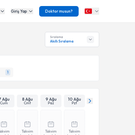
Giriş Yap
Doktor musun?
Sıralama
Akıllı Sıralama
1
7 Ağu
8 Ağu
9 Ağu
10 Ağu
Cum
Cmt
Paz
Pzt
Takvim
Takvim
Takvim
Takvim