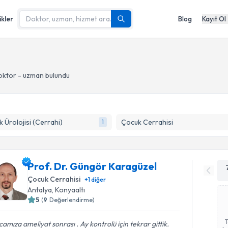
ikler
Blog
Kayıt Ol
oktor - uzman bulundu
 Ürolojisi (Cerrahi)
Çocuk Cerrahisi
1
Prof. Dr. Güngör Karagüzel
Çocuk Cerrahisi
+
1
diğer
Antalya
, Konyaaltı
5
(
9
Değerlendirme)
amıza ameliyat sonrası . Ay kontrolü için tekrar gittik.