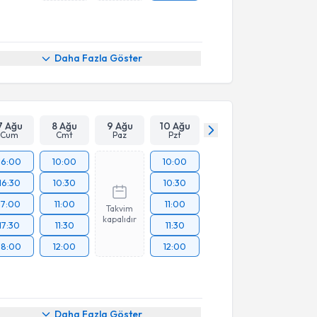
Daha Fazla Göster
7 Ağu
8 Ağu
9 Ağu
10 Ağu
Cum
Cmt
Paz
Pzt
16:00
10:00
10:00
16:30
10:30
10:30
17:00
11:00
11:00
Takvim
kapalıdır
17:30
11:30
11:30
18:00
12:00
12:00
akvimi Talebi
Daha Fazla Göster