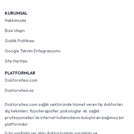
KURUMSAL
Hakkımızda
Bize Ulaşın
Gizlilik Politikası
Google Takvim Entegrasyonu
Site Haritası
PLATFORMLAR
Doktorsitesi.com
Doktorsitesi.az
Doktorsitesi.com sağlık sektöründe hizmet veren tıp doktorları,
diş hekimleri, fizyoterapistler, psikologlar vb. sağlık
profesyonelleri ile internet kullanıcılarını buluşturan bağımsız bir
platformdur.
İş bu sayfada yer alan doktor/uzman yorumları ve