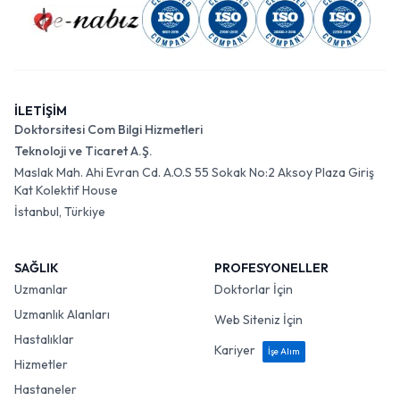
İLETİŞİM
Doktorsitesi Com Bilgi Hizmetleri
Teknoloji ve Ticaret A.Ş.
Maslak Mah. Ahi Evran Cd. A.O.S 55 Sokak No:2 Aksoy Plaza Giriş
Kat Kolektif House
İstanbul, Türkiye
SAĞLIK
PROFESYONELLER
Uzmanlar
Doktorlar İçin
Uzmanlık Alanları
Web Siteniz İçin
Hastalıklar
Kariyer
İşe Alım
Hizmetler
Hastaneler