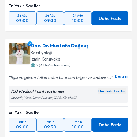
En Yakın Saatler
24 Ağu
24 Ağu
24 Ağu
Daha Fazla
09:00
09:30
10:00
Doç. Dr. Mustafa Doğduş
Kardiyoloji
İzmir
, Karşıyaka
5
(
3
Değerlendirme)
Devamı
İlgili ve güven telkin eden bir insan bilgisi ve tedavisi...
İEÜ Medical Point Hastanesi
Haritada Göster
İmbatlı, Yeni Girne Bulvarı, 1825. Sk. No:12
En Yakın Saatler
Yarın
Yarın
Yarın
Daha Fazla
09:00
09:30
10:00