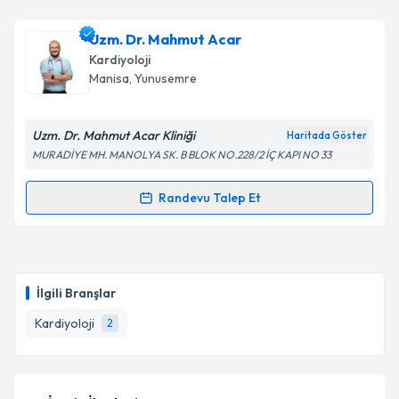
Uzm. Dr. Mahmut Acar
Kardiyoloji
Manisa
, Yunusemre
Uzm. Dr. Mahmut Acar Kliniği
Haritada Göster
MURADİYE MH. MANOLYA SK. B BLOK NO.228/2 İÇ KAPI NO 33
Randevu Talep Et
Randevu Takvimi Talebi
Uzm. Dr. Mahmut Acar
için randevu takvimi talebi
oluşturun. Size bu uzmandan randevu almanız için bir
İlgili Branşlar
takvim hazırlandığında e-posta ile bilgilendireceğiz.
Kardiyoloji
2
E-posta Adresiniz