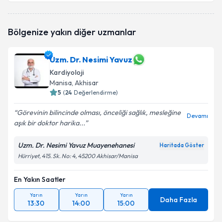
Bölgenize yakın diğer uzmanlar
Uzm. Dr. Nesimi Yavuz
Kardiyoloji
Manisa
, Akhisar
5
(
24
Değerlendirme)
Görevinin bilincinde olması, önceliği sağlık, mesleğine
Devamı
aşık bir doktor harika...
Uzm. Dr. Nesimi Yavuz Muayenehanesi
Haritada Göster
Hürriyet, 415. Sk. No: 4, 45200 Akhisar/Manisa
En Yakın Saatler
Yarın
Yarın
Yarın
Daha Fazla
13:30
14:00
15:00