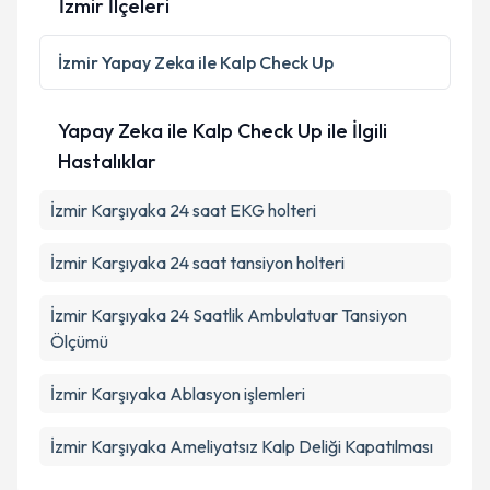
İzmir İlçeleri
Kişisel verilerimin işlenmesine ilişkin
Aydınlatma
Metni
'ni okudum ve kişisel verilerimin belirtilen
İzmir
Yapay Zeka ile Kalp Check Up
kapsamda işlenmesini kabul ediyorum.
Yapay Zeka ile Kalp Check Up ile İlgili
Takvim Talebini Gönder
Hastalıklar
İzmir Karşıyaka 24 saat EKG holteri
İzmir Karşıyaka 24 saat tansiyon holteri
İzmir Karşıyaka 24 Saatlik Ambulatuar Tansiyon
Ölçümü
İzmir Karşıyaka Ablasyon işlemleri
İzmir Karşıyaka Ameliyatsız Kalp Deliği Kapatılması