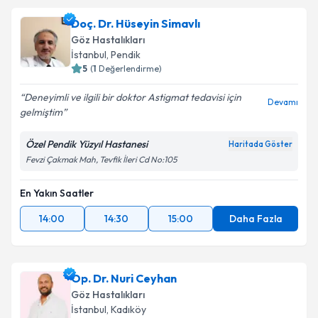
Doç. Dr. Hüseyin Simavlı
Göz Hastalıkları
İstanbul
, Pendik
5
(
1
Değerlendirme)
Deneyimli ve ilgili bir doktor Astigmat tedavisi için
Devamı
gelmiştim
Özel Pendik Yüzyıl Hastanesi
Haritada Göster
Fevzi Çakmak Mah, Tevfik İleri Cd No:105
En Yakın Saatler
14:00
14:30
15:00
Daha Fazla
Op. Dr. Nuri Ceyhan
Göz Hastalıkları
İstanbul
, Kadıköy