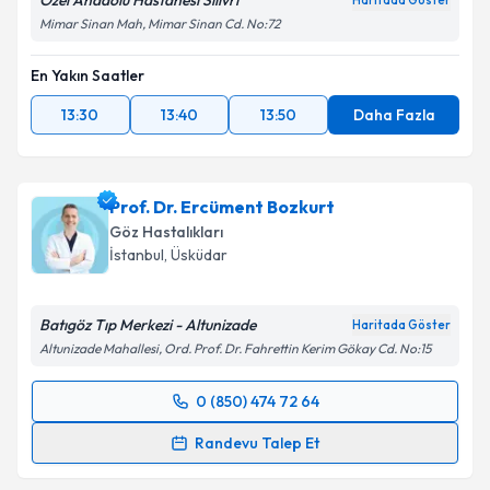
Özel Anadolu Hastanesi Silivri
Haritada Göster
Metni
'ni okudum ve kişisel verilerimin belirtilen
Mimar Sinan Mah, Mimar Sinan Cd. No:72
kapsamda işlenmesini kabul ediyorum.
En Yakın Saatler
Takvim Talebini Gönder
13:30
13:40
13:50
Daha Fazla
Prof. Dr. Ercüment Bozkurt
Göz Hastalıkları
İstanbul
, Üsküdar
Batıgöz Tıp Merkezi - Altunizade
Haritada Göster
Altunizade Mahallesi, Ord. Prof. Dr. Fahrettin Kerim Gökay Cd. No:15
0 (850) 474 72 64
Randevu Takvimi Talebi
Randevu Talep Et
Prof. Dr. Ercüment Bozkurt
için randevu takvimi