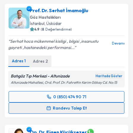
talebi oluşturun. Size bu uzmandan randevu almanız
Prof. Dr. Serhat İmamoğlu
için bir takvim hazırlandığında e-posta ile
bilgilendireceğiz.
Göz Hastalıkları
İstanbul
, Üsküdar
E-posta Adresiniz
4.9
(
8
Değerlendirme)
Serhat hoca mükemmel kisiligi , bilgisi ,insanustu
Devamı
gayreti ,hastanedeki performansi...
Kişisel verilerimin işlenmesine ilişkin
Aydınlatma
Adres
1
Adres
2
Metni
'ni okudum ve kişisel verilerimin belirtilen
kapsamda işlenmesini kabul ediyorum.
Batıgöz Tıp Merkezi - Altunizade
Haritada Göster
Altunizade Mahallesi, Ord. Prof. Dr. Fahrettin Kerim Gökay Cd. No:15
Takvim Talebini Gönder
0 (850) 474 90 71
Randevu Takvimi Talebi
Randevu Talep Et
Prof. Dr. Serhat İmamoğlu
için randevu takvimi
talebi oluşturun. Size bu uzmandan randevu almanız
için bir takvim hazırlandığında e-posta ile
Op. Dr. Figen Küçüksezer