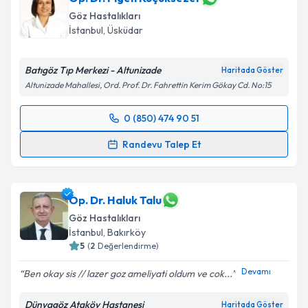
bilgilendireceğiz.
Göz Hastalıkları
İstanbul
, Üsküdar
E-posta Adresiniz
Batıgöz Tıp Merkezi - Altunizade
Haritada Göster
Altunizade Mahallesi, Ord. Prof. Dr. Fahrettin Kerim Gökay Cd. No:15
Kişisel verilerimin işlenmesine ilişkin
Aydınlatma
0 (850) 474 90 51
Metni
'ni okudum ve kişisel verilerimin belirtilen
Randevu Takvimi Talebi
kapsamda işlenmesini kabul ediyorum.
Randevu Talep Et
Op. Dr. Figen Küçüksezer
için randevu takvimi talebi
Takvim Talebini Gönder
oluşturun. Size bu uzmandan randevu almanız için bir
takvim hazırlandığında e-posta ile bilgilendireceğiz.
Op. Dr. Haluk Talu
Göz Hastalıkları
E-posta Adresiniz
İstanbul
, Bakırköy
5
(
2
Değerlendirme)
Devamı
Ben okay sis // lazer goz ameliyati oldum ve cok...
Kişisel verilerimin işlenmesine ilişkin
Aydınlatma
Dünyagöz Ataköy Hastanesi
Haritada Göster
Metni
'ni okudum ve kişisel verilerimin belirtilen