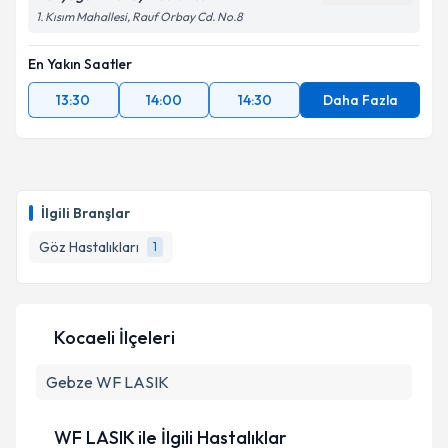
1. Kısım Mahallesi, Rauf Orbay Cd. No.8
kapsamda işlenmesini kabul ediyorum.
En Yakın Saatler
Takvim Talebini Gönder
13:30
14:00
14:30
Daha Fazla
İlgili Branşlar
Göz Hastalıkları
1
Kocaeli İlçeleri
Gebze
WF LASIK
WF LASIK ile İlgili Hastalıklar