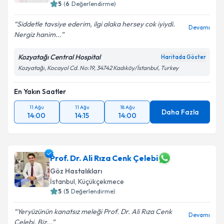
5
(
6
Değerlendirme)
Siddetle tavsiye ederim, ilgi alaka hersey cok iyiydi.
Devamı
Nergiz hanim...
Kozyatağı Central Hospital
Haritada Göster
Kozyatağı, Kocayol Cd. No:19, 34742 Kadıköy/İstanbul, Turkey
En Yakın Saatler
11 Ağu
11 Ağu
18 Ağu
Daha Fazla
14:00
14:15
14:00
Prof. Dr. Ali Rıza Cenk Çelebi
Göz Hastalıkları
İstanbul
, Küçükçekmece
5
(
5
Değerlendirme)
Yeryüzünün kanatsız meleği Prof. Dr. Ali Rıza Cenk
Devamı
Çelebi. Biz...