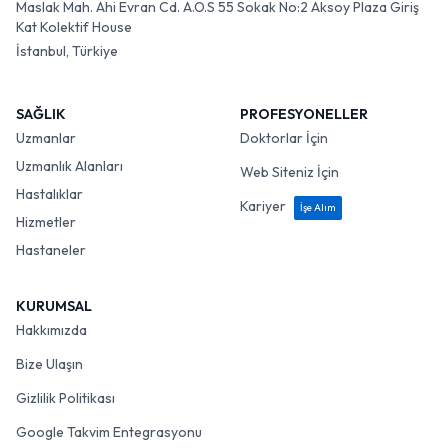
Maslak Mah. Ahi Evran Cd. A.O.S 55 Sokak No:2 Aksoy Plaza Giriş
Kat Kolektif House
İstanbul, Türkiye
SAĞLIK
PROFESYONELLER
Uzmanlar
Doktorlar İçin
Uzmanlık Alanları
Web Siteniz İçin
Hastalıklar
Kariyer
İşe Alım
Hizmetler
Hastaneler
KURUMSAL
Hakkımızda
Bize Ulaşın
Gizlilik Politikası
Google Takvim Entegrasyonu