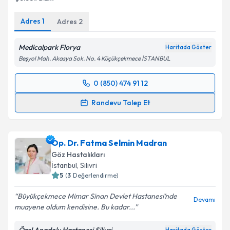
Adres
1
Adres
2
Medicalpark Florya
Haritada Göster
Beşyol Mah. Akasya Sok. No. 4 Küçükçekmece İSTANBUL
0 (850) 474 91 12
Randevu Takvimi Talebi
Randevu Talep Et
Prof. Dr. Ali Rıza Cenk Çelebi
için randevu takvimi
talebi oluşturun. Size bu uzmandan randevu almanız
Op. Dr. Fatma Selmin Madran
için bir takvim hazırlandığında e-posta ile
bilgilendireceğiz.
Göz Hastalıkları
İstanbul
, Silivri
E-posta Adresiniz
5
(
3
Değerlendirme)
Büyükçekmece Mimar Sinan Devlet Hastanesi’nde
Devamı
muayene oldum kendisine. Bu kadar...
Kişisel verilerimin işlenmesine ilişkin
Aydınlatma