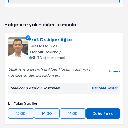
Randevu Takvimi Talebi
Op. Dr. Saidalı Kholzoda
için randevu takvimi talebi
Bölgenize yakın diğer uzmanlar
oluşturun. Size bu uzmandan randevu almanız için bir
takvim hazırlandığında e-posta ile bilgilendireceğiz.
Prof. Dr. Alper Ağca
E-posta Adresiniz
Göz Hastalıkları
İstanbul
, Bakırköy
5
(
1
Değerlendirme)
Akıllı lens ameliyatımı Alper Hocam yaptı yakın
Kişisel verilerimin işlenmesine ilişkin
Aydınlatma
Devamı
gözlüklerimden kurtuldum en...
Metni
'ni okudum ve kişisel verilerimin belirtilen
kapsamda işlenmesini kabul ediyorum.
Medicana Ataköy Hastanesi
Haritada Göster
Takvim Talebini Gönder
En Yakın Saatler
13:30
14:00
14:30
Daha Fazla