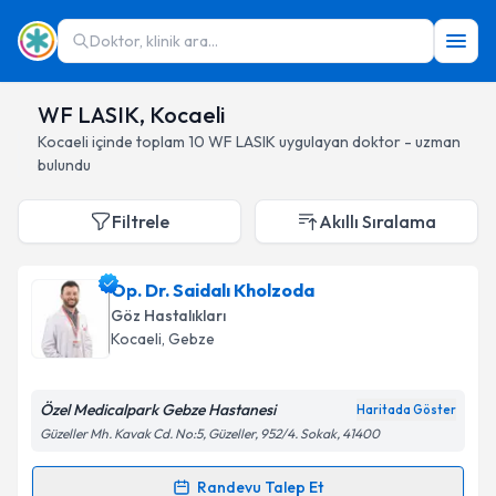
Doktor, klinik ara...
WF LASIK, Kocaeli
Kocaeli
içinde toplam
10
WF LASIK
uygulayan doktor - uzman
bulundu
Filtrele
Akıllı Sıralama
Op. Dr. Saidalı Kholzoda
Göz Hastalıkları
Kocaeli
, Gebze
Özel Medicalpark Gebze Hastanesi
Haritada Göster
Güzeller Mh. Kavak Cd. No:5, Güzeller, 952/4. Sokak, 41400
Randevu Talep Et