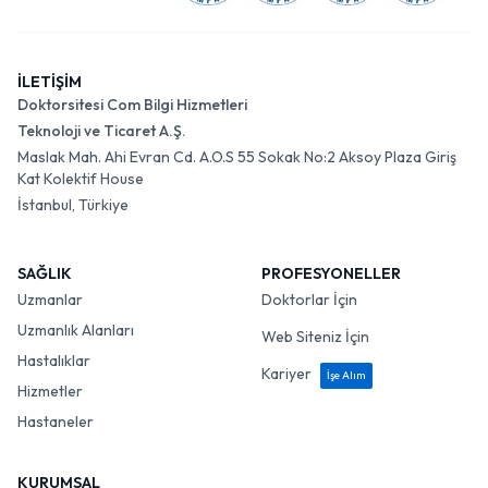
İLETİŞİM
Doktorsitesi Com Bilgi Hizmetleri
Teknoloji ve Ticaret A.Ş.
Maslak Mah. Ahi Evran Cd. A.O.S 55 Sokak No:2 Aksoy Plaza Giriş
Kat Kolektif House
İstanbul, Türkiye
SAĞLIK
PROFESYONELLER
Uzmanlar
Doktorlar İçin
Uzmanlık Alanları
Web Siteniz İçin
Hastalıklar
Kariyer
İşe Alım
Hizmetler
Hastaneler
KURUMSAL