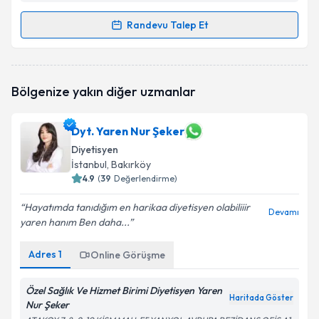
Takvim Talebini Gönder
Randevu Talep Et
Randevu Takvimi Talebi
Dyt. Yasin Güngör
için randevu takvimi talebi
Bölgenize yakın diğer uzmanlar
oluşturun. Size bu uzmandan randevu almanız için bir
takvim hazırlandığında e-posta ile bilgilendireceğiz.
Dyt. Yaren Nur Şeker
E-posta Adresiniz
Diyetisyen
İstanbul
, Bakırköy
4.9
(
39
Değerlendirme)
Kişisel verilerimin işlenmesine ilişkin
Aydınlatma
Hayatımda tanıdığım en harikaa diyetisyen olabiliiir
Devamı
Metni
'ni okudum ve kişisel verilerimin belirtilen
yaren hanım Ben daha...
kapsamda işlenmesini kabul ediyorum.
Adres
1
Online Görüşme
Takvim Talebini Gönder
Özel Sağlık Ve Hizmet Birimi Diyetisyen Yaren
Haritada Göster
Nur Şeker