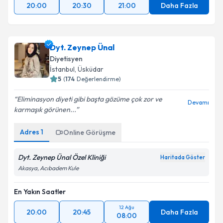
20:00
20:30
21:00
Daha Fazla
Dyt. Zeynep Ünal
Diyetisyen
İstanbul
, Üsküdar
5
(
174
Değerlendirme)
Eliminasyon diyeti gibi başta gözüme çok zor ve
Devamı
karmaşık görünen...
Adres
1
Online Görüşme
Dyt. Zeynep Ünal Özel Kliniği
Haritada Göster
Akasya, Acıbadem Kule
En Yakın Saatler
12 Ağu
20:00
20:45
Daha Fazla
08:00