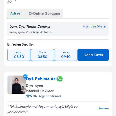
bir...
Adres
1
Kişisel verilerimin işlenmesine ilişkin
Online Görüşme
Aydınlatma
Metni
'ni okudum ve kişisel verilerimin belirtilen
kapsamda işlenmesini kabul ediyorum.
Uzm. Dyt. Tamar Demirçi
Haritada Göster
Kazlıçeşme, Zakirbaşı Sk. No:32
Takvim Talebini Gönder
En Yakın Saatler
Yarın
Yarın
Yarın
Daha Fazla
08:30
08:50
09:10
Dyt. Fehime Arı
Diyetisyen
İstanbul
, Üsküdar
5
(
14
Değerlendirme)
Tek kelimeyle muhteşem, anlayışlı, bilgili ve
Devamı
yönlendirici