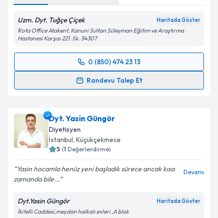
Uzm. Dyt. Tuğçe Çiçek
Haritada Göster
Rota Office Atakent, Kanuni Sultan Süleyman Eğitim ve Araştırma
Hastanesi Karşısı 221. Sk. 34307
0 (850) 474 23 13
Randevu Takvimi Talebi
Randevu Talep Et
Uzm. Dyt. Tuğçe Çiçek
için randevu takvimi talebi
oluşturun. Size bu uzmandan randevu almanız için bir
Dyt. Yasin Güngör
takvim hazırlandığında e-posta ile bilgilendireceğiz.
Diyetisyen
E-posta Adresiniz
İstanbul
, Küçükçekmece
5
(
1
Değerlendirme)
Yasin hocamla henüz yeni başladık sürece ancak kısa
Devamı
zamanda bile...
Kişisel verilerimin işlenmesine ilişkin
Aydınlatma
Metni
'ni okudum ve kişisel verilerimin belirtilen
Dyt.Yasin Güngör
Haritada Göster
kapsamda işlenmesini kabul ediyorum.
İkitelli Caddesi,meydan halkalı evleri ,A blok