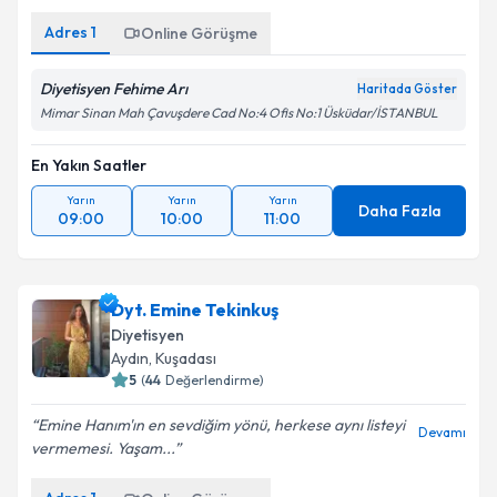
Adres
1
Online Görüşme
Diyetisyen Fehime Arı
Haritada Göster
Mimar Sinan Mah Çavuşdere Cad No:4 Ofis No:1 Üsküdar/İSTANBUL
En Yakın Saatler
Yarın
Yarın
Yarın
Daha Fazla
09:00
10:00
11:00
Dyt. Emine Tekinkuş
Diyetisyen
Aydın
, Kuşadası
5
(
44
Değerlendirme)
Emine Hanım'ın en sevdiğim yönü, herkese aynı listeyi
Devamı
vermemesi. Yaşam...