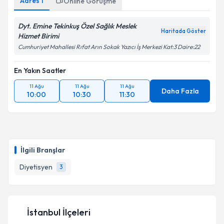
Adres
1
Online Görüşme
Dyt. Emine Tekinkuş Özel Sağlık Meslek
Haritada Göster
Hizmet Birimi
Cumhuriyet Mahallesi Rıfat Arın Sokak Yazıcı İş Merkezi Kat:3 Daire:22
En Yakın Saatler
11 Ağu
11 Ağu
11 Ağu
Daha Fazla
10:00
10:30
11:30
İlgili Branşlar
Diyetisyen
3
İstanbul İlçeleri