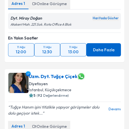
Adres
1
Online Görüşme
Dyt. Miray Doğan
Haritada Göster
Atakent Mah. 221.Sok. Rota Office A Blok
En Yakın Saatler
11 Ağu
11 Ağu
11 Ağu
Daha Fazla
12:00
12:30
13:00
Uzm. Dyt. Tuğçe Çiçek
Diyetisyen
İstanbul
, Küçükçekmece
5
(
92
Değerlendirme)
Tuğçe Hanım işini titizlikle yapıyor görüşmeler dolu
Devamı
dolu geçiyor istek...
Adres
1
Online Görüşme