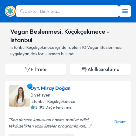
Doktor, klinik ara...
Vegan Beslenmesi, Küçükçekmece -
İstanbul
İstanbul
Küçükçekmece
içinde toplam
10
Vegan Beslenmesi
uygulayan doktor - uzman bulundu
Filtrele
Akıllı Sıralama
Dyt. Miray Doğan
Diyetisyen
İstanbul
, Küçükçekmece
5
(
95
Değerlendirme)
Son derece konusuna hakim, motive edici,
Devamı
tekdüzelikten uzak listeler programlayan,...