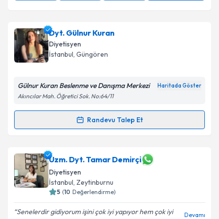
Dyt. Gülnur Kuran
Diyetisyen
İstanbul
, Güngören
Gülnur Kuran Beslenme ve Danışma Merkezi
Haritada Göster
Akıncılar Mah. Öğretici Sok. No:64/11
Randevu Talep Et
Randevu Takvimi Talebi
Dyt. Gülnur Kuran
için randevu takvimi talebi
Uzm. Dyt. Tamar Demirçi
oluşturun. Size bu uzmandan randevu almanız için bir
Diyetisyen
takvim hazırlandığında e-posta ile bilgilendireceğiz.
İstanbul
, Zeytinburnu
5
(
10
Değerlendirme)
E-posta Adresiniz
Senelerdir gidiyorum işini çok iyi yapıyor hem çok iyi
Devamı