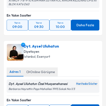
ATAKOY 7-8-9-10 KİSM MAH. E5 YANYOL AVRUPA REZİDANS OFİS A1
BLOK KAT6 D63
En Yakın Saatler
Yarın
Yarın
Yarın
Daha Fazla
09:00
09:30
10:00
Dyt. Aysel Uluhatun
Diyetisyen
İstanbul
, Esenyurt
Adres
1
Online Görüşme
Dyt. Aysel Uluhatun Özel Muayenehanesi
Haritada Göster
Barbaros Hayrettin Paşa Mahallesi 1995 Sokak No:1/3
En Yakın Saatler