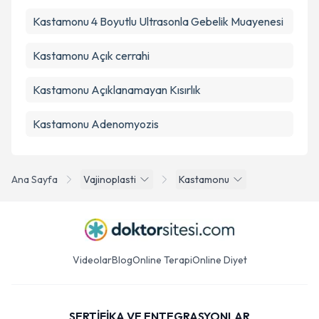
Kastamonu 4 Boyutlu Ultrasonla Gebelik Muayenesi
Kastamonu Açık cerrahi
Kastamonu Açıklanamayan Kısırlık
Kastamonu Adenomyozis
Ana Sayfa
Vajinoplasti
Kastamonu
Videolar
Blog
Online Terapi
Online Diyet
SERTİFİKA VE ENTEGRASYONLAR