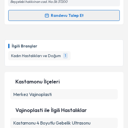
Beyçelebi hakkıinan cad. No:36 37200
Randevu Talep Et
Randevu Takvimi Talebi
Op. Dr. Metin Şentürk
için randevu takvimi talebi
oluşturun. Size bu uzmandan randevu almanız için bir
İlgili Branşlar
takvim hazırlandığında e-posta ile bilgilendireceğiz.
Kadın Hastalıkları ve Doğum
1
E-posta Adresiniz
Kastamonu İlçeleri
Kişisel verilerimin işlenmesine ilişkin
Aydınlatma
Merkez
Metni
Vajinoplasti
'ni okudum ve kişisel verilerimin belirtilen
kapsamda işlenmesini kabul ediyorum.
Vajinoplasti ile İlgili Hastalıklar
Takvim Talebini Gönder
Kastamonu 4 Boyutlu Gebelik Ultrasonu