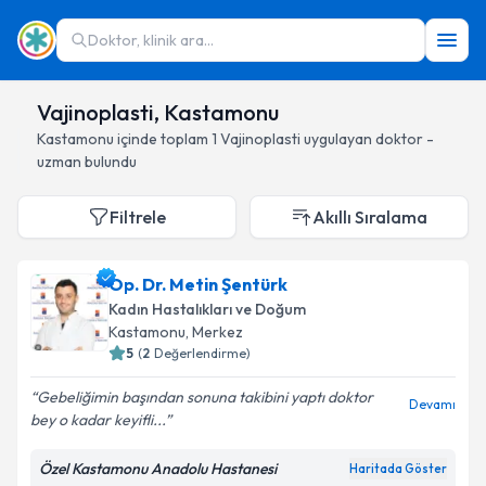
Doktor, klinik ara...
Vajinoplasti, Kastamonu
Kastamonu
içinde toplam
1
Vajinoplasti
uygulayan doktor -
uzman bulundu
Filtrele
Akıllı Sıralama
Op. Dr. Metin Şentürk
Kadın Hastalıkları ve Doğum
Kastamonu
, Merkez
5
(
2
Değerlendirme)
Gebeliğimin başından sonuna takibini yaptı doktor
Devamı
bey o kadar keyifli...
Özel Kastamonu Anadolu Hastanesi
Haritada Göster