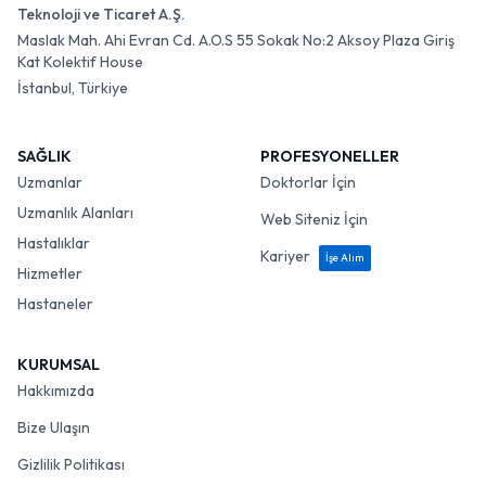
Teknoloji ve Ticaret A.Ş.
Maslak Mah. Ahi Evran Cd. A.O.S 55 Sokak No:2 Aksoy Plaza Giriş
Kat Kolektif House
İstanbul, Türkiye
SAĞLIK
PROFESYONELLER
Uzmanlar
Doktorlar İçin
Uzmanlık Alanları
Web Siteniz İçin
Hastalıklar
Kariyer
İşe Alım
Hizmetler
Hastaneler
KURUMSAL
Hakkımızda
Bize Ulaşın
Gizlilik Politikası