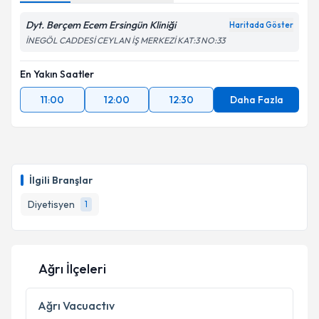
Dyt. Berçem Ecem Ersingün Kliniği
Haritada Göster
İNEGÖL CADDESİ CEYLAN İŞ MERKEZİ KAT:3 NO:33
En Yakın Saatler
11:00
12:00
12:30
Daha Fazla
İlgili Branşlar
Diyetisyen
1
Ağrı İlçeleri
Ağrı
Vacuactıv