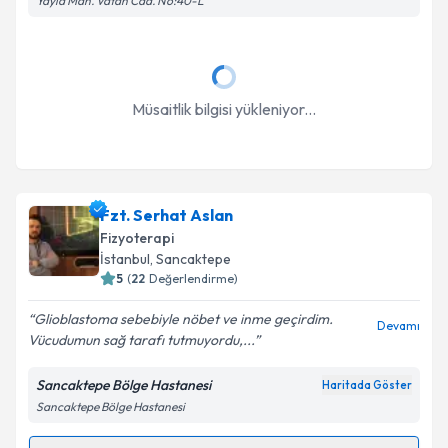
Yayla Mah. Vatan Cad. No:40-L
Müsaitlik bilgisi yükleniyor...
Fzt. Serhat Aslan
Fizyoterapi
İstanbul
, Sancaktepe
5
(
22
Değerlendirme)
Glioblastoma sebebiyle nöbet ve inme geçirdim.
Devamı
Vücudumun sağ tarafı tutmuyordu,...
Sancaktepe Bölge Hastanesi
Haritada Göster
Sancaktepe Bölge Hastanesi