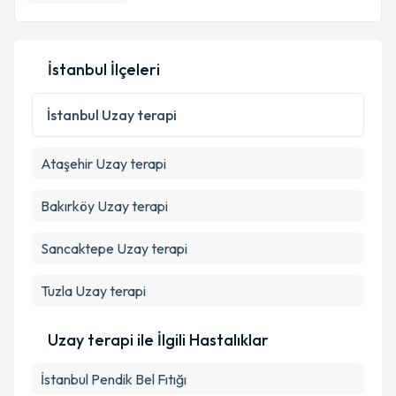
E-posta Adresiniz
İstanbul İlçeleri
Kişisel verilerimin işlenmesine ilişkin
Aydınlatma
Metni
'ni okudum ve kişisel verilerimin belirtilen
İstanbul
Uzay terapi
kapsamda işlenmesini kabul ediyorum.
Ataşehir
Uzay terapi
Takvim Talebini Gönder
Bakırköy
Uzay terapi
Sancaktepe
Uzay terapi
Tuzla
Uzay terapi
Uzay terapi ile İlgili Hastalıklar
İstanbul Pendik Bel Fıtığı