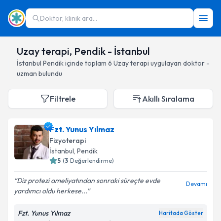
Doktor, klinik ara...
Uzay terapi, Pendik - İstanbul
İstanbul
Pendik
içinde toplam
6
Uzay terapi
uygulayan doktor -
uzman bulundu
Filtrele
Akıllı Sıralama
Fzt. Yunus Yılmaz
Fizyoterapi
İstanbul
, Pendik
5
(
3
Değerlendirme)
Diz protezi ameliyatından sonraki süreçte evde
Devamı
yardımcı oldu herkese...
Fzt. Yunus Yılmaz
Haritada Göster