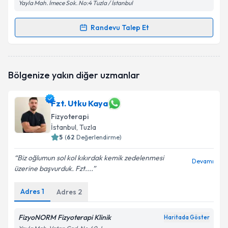
Yayla Mah. İmece Sok. No:4 Tuzla / İstanbul
Randevu Talep Et
Randevu Takvimi Talebi
Fzt. Yunus Yılmaz
için randevu takvimi talebi
Bölgenize yakın diğer uzmanlar
oluşturun. Size bu uzmandan randevu almanız için bir
takvim hazırlandığında e-posta ile bilgilendireceğiz.
Fzt. Utku Kaya
E-posta Adresiniz
Fizyoterapi
İstanbul
, Tuzla
5
(
62
Değerlendirme)
Kişisel verilerimin işlenmesine ilişkin
Aydınlatma
Biz oğlumun sol kol kıkırdak kemik zedelenmesi
Devamı
Metni
'ni okudum ve kişisel verilerimin belirtilen
üzerine başvurduk. Fzt....
kapsamda işlenmesini kabul ediyorum.
Adres
1
Adres
2
Takvim Talebini Gönder
FizyoNORM Fizyoterapi Klinik
Haritada Göster