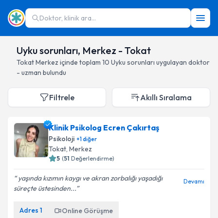
Doktor, klinik ara...
Uyku sorunları, Merkez - Tokat
Tokat
Merkez
içinde toplam
10
Uyku sorunları
uygulayan doktor
- uzman bulundu
Filtrele
Akıllı Sıralama
Klinik Psikolog Ecren Çakırtaş
Psikoloji
+
1
diğer
Tokat
, Merkez
5
(
51
Değerlendirme)
yaşında kızımın kaygı ve akran zorbalığı yaşadığı
Devamı
süreçte üstesinden...
Adres
1
Online Görüşme