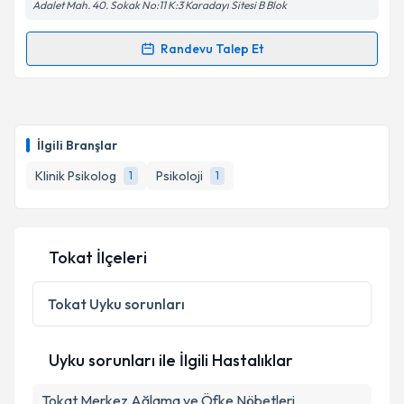
Adalet Mah. 40. Sokak No:11 K:3 Karadayı Sitesi B Blok
kapsamda işlenmesini kabul ediyorum.
Randevu Talep Et
Randevu Takvimi Talebi
Takvim Talebini Gönder
Uzm. Psk. Dan. İrem Yılmaz
için randevu takvimi
talebi oluşturun. Size bu uzmandan randevu almanız
İlgili Branşlar
için bir takvim hazırlandığında e-posta ile
bilgilendireceğiz.
Klinik Psikolog
Psikoloji
1
1
E-posta Adresiniz
Tokat İlçeleri
Kişisel verilerimin işlenmesine ilişkin
Aydınlatma
Tokat
Uyku sorunları
Metni
'ni okudum ve kişisel verilerimin belirtilen
kapsamda işlenmesini kabul ediyorum.
Uyku sorunları ile İlgili Hastalıklar
Takvim Talebini Gönder
Tokat Merkez Ağlama ve Öfke Nöbetleri