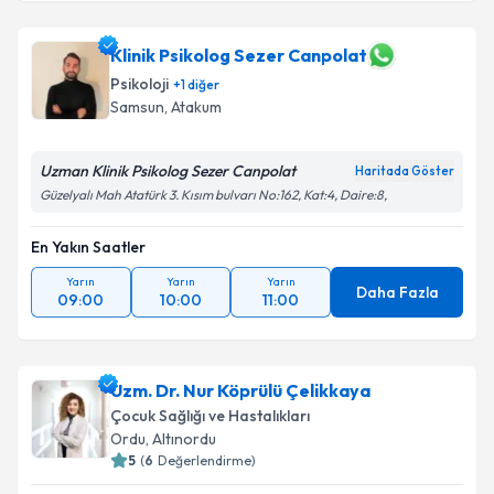
Klinik Psikolog Sezer Canpolat
Psikoloji
+
1
diğer
Samsun
, Atakum
Uzman Klinik Psikolog Sezer Canpolat
Haritada Göster
Güzelyalı Mah Atatürk 3. Kısım bulvarı No:162, Kat:4, Daire:8,
En Yakın Saatler
Yarın
Yarın
Yarın
Daha Fazla
09:00
10:00
11:00
Uzm. Dr. Nur Köprülü Çelikkaya
Çocuk Sağlığı ve Hastalıkları
Ordu
, Altınordu
5
(
6
Değerlendirme)