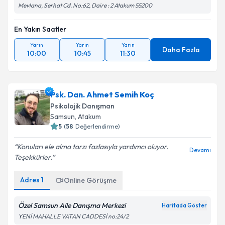
Mevlana, Serhat Cd. No:62, Daire : 2 Atakum 55200
En Yakın Saatler
Yarın
Yarın
Yarın
Daha Fazla
10:00
10:45
11:30
Psk. Dan. Ahmet Semih Koç
Psikolojik Danışman
Samsun
, Atakum
5
(
58
Değerlendirme)
Konuları ele alma tarzı fazlasıyla yardımcı oluyor.
Devamı
Teşekkürler.
Adres
1
Online Görüşme
Özel Samsun Aile Danışma Merkezi
Haritada Göster
YENİ MAHALLE VATAN CADDESİ no:24/2