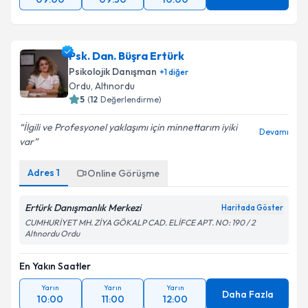
Psk. Dan. Büşra Ertürk
Psikolojik Danışman
+
1
diğer
Ordu
, Altınordu
5
(
12
Değerlendirme)
İlgili ve Profesyonel yaklaşımı için minnettarım iyiki
Devamı
var
Adres
1
Online Görüşme
Ertürk Danışmanlık Merkezi
Haritada Göster
CUMHURİYET MH. ZİYA GÖKALP CAD. ELİFCE APT. NO: 190 / 2
Altınordu Ordu
En Yakın Saatler
Yarın
Yarın
Yarın
Daha Fazla
10:00
11:00
12:00