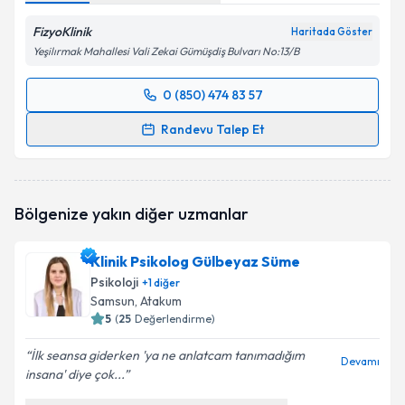
FizyoKlinik
Haritada Göster
Yeşilırmak Mahallesi Vali Zekai Gümüşdiş Bulvarı No:13/B
0 (850) 474 83 57
Randevu Takvimi Talebi
Randevu Talep Et
Klinik Psikolog Ecren Çakırtaş
için randevu takvimi
talebi oluşturun. Size bu uzmandan randevu almanız
için bir takvim hazırlandığında e-posta ile
Bölgenize yakın diğer uzmanlar
bilgilendireceğiz.
E-posta Adresiniz
Klinik Psikolog Gülbeyaz Süme
Psikoloji
+
1
diğer
Samsun
, Atakum
5
(
25
Değerlendirme)
Kişisel verilerimin işlenmesine ilişkin
Aydınlatma
İlk seansa giderken 'ya ne anlatcam tanımadığım
Metni
'ni okudum ve kişisel verilerimin belirtilen
Devamı
insana' diye çok...
kapsamda işlenmesini kabul ediyorum.