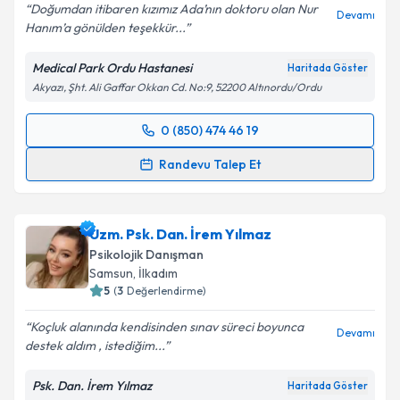
Doğumdan itibaren kızımız Ada’nın doktoru olan Nur
Devamı
Hanım’a gönülden teşekkür...
Medical Park Ordu Hastanesi
Haritada Göster
Akyazı, Şht. Ali Gaffar Okkan Cd. No:9, 52200 Altınordu/Ordu
0 (850) 474 46 19
Randevu Takvimi Talebi
Randevu Talep Et
Uzm. Dr. Nur Köprülü Çelikkaya
için randevu
takvimi talebi oluşturun. Size bu uzmandan randevu
Uzm. Psk. Dan. İrem Yılmaz
almanız için bir takvim hazırlandığında e-posta ile
bilgilendireceğiz.
Psikolojik Danışman
Samsun
, İlkadım
E-posta Adresiniz
5
(
3
Değerlendirme)
Koçluk alanında kendisinden sınav süreci boyunca
Devamı
destek aldım , istediğim...
Kişisel verilerimin işlenmesine ilişkin
Aydınlatma
Psk. Dan. İrem Yılmaz
Haritada Göster
Metni
'ni okudum ve kişisel verilerimin belirtilen