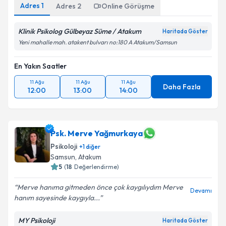
Adres
1
Adres
2
Online Görüşme
Takvim Talebini Gönder
Klinik Psikolog Gülbeyaz Süme / Atakum
Haritada Göster
Yeni mahalle mah. atakent bulvarı no:180 A Atakum/Samsun
En Yakın Saatler
11 Ağu
11 Ağu
11 Ağu
Daha Fazla
12:00
13:00
14:00
Psk. Merve Yağmurkaya
Psikoloji
+
1
diğer
Samsun
, Atakum
5
(
18
Değerlendirme)
Merve hanıma gitmeden önce çok kaygılıydım Merve
Devamı
hanım sayesinde kaygıyla...
MY Psikoloji
Haritada Göster