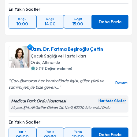
En Yakın Saatler
8 Ağu
8 Ağu
8 Ağu
Daha Fazla
10:00
14:00
15:00
Uzm. Dr. Fatma Beşiroğlu Çetin
Çocuk Sağlığı ve Hastalıkları
Ordu
, Altınordu
5
(
19
Değerlendirme)
Çocuğumuzun her kontrolünde ilgisi, güler yüzü ve
Devamı
samimiyetiyle bize güven...
Medical Park Ordu Hastanesi
Haritada Göster
Akyazı, Şht. Ali Gaffar Okkan Cd. No:9, 52200 Altınordu/Ordu
En Yakın Saatler
Yarın
Yarın
Yarın
Daha Fazla
09:00
09:30
10:00