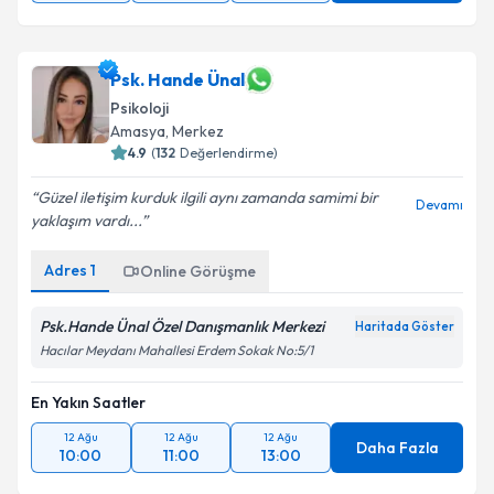
Psk. Hande Ünal
Psikoloji
Amasya
, Merkez
4.9
(
132
Değerlendirme)
Güzel iletişim kurduk ilgili aynı zamanda samimi bir
Devamı
yaklaşım vardı...
Adres
1
Online Görüşme
Psk.Hande Ünal Özel Danışmanlık Merkezi
Haritada Göster
Hacılar Meydanı Mahallesi Erdem Sokak No:5/1
En Yakın Saatler
12 Ağu
12 Ağu
12 Ağu
Daha Fazla
10:00
11:00
13:00