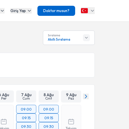
Giriş Yap
Doktor musun?
Sıralama
Akıllı Sıralama
6 Ağu
7 Ağu
8 Ağu
9 Ağu
Per
Cum
Cmt
Paz
09:00
09:00
09:15
09:15
09:30
09:30
Takvim
Takvim