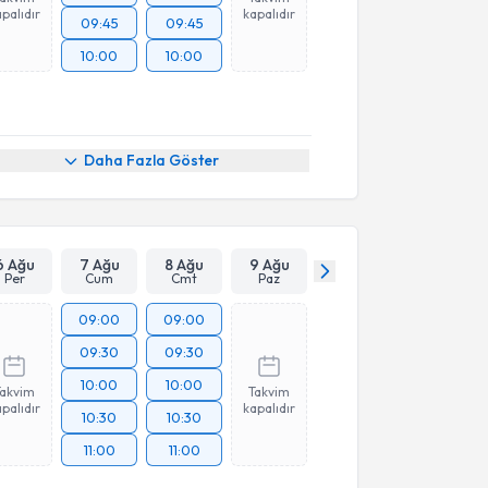
palıdır
kapalıdır
09:45
09:45
10:00
10:00
Daha Fazla Göster
6 Ağu
7 Ağu
8 Ağu
9 Ağu
Per
Cum
Cmt
Paz
09:00
09:00
09:30
09:30
10:00
10:00
Takvim
Takvim
palıdır
kapalıdır
10:30
10:30
11:00
11:00