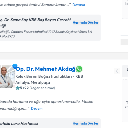
ka
n odaklı gerçek tedavi Sonuna kadar...
Devamı
ç. Dr. Sema Koç KBB Baş Boyun Cerrahi
Haritada Göster
niği
elioğlu Caddesi Fener Mahallesi 1947 Sokak Kayıkent Sitesi 1.A
k No:29/3
Op. Dr. Mehmet Akdağ
Kulak Burun Boğaz hastalıkları - KBB
Antalya
, Muratpaşa
5
(
92
Değerlendirme)
bamda horlama ve ağır uyku apnesi mevcuttu. Maske
ka
anamadığı için...
Devamı
atolia Lara Hastanesi
Haritada Göster