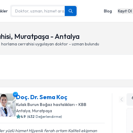
ikler
Blog
Kayıt Ol
hisi, Muratpaşa - Antalya
 horlama cerrahisi
uygulayan doktor - uzman bulundu
Doç. Dr. Sema Koç
Kulak Burun Boğaz hastalıkları - KBB
Antalya
, Muratpaşa
4.9
(
432
Değerlendirme)
er yüzlü hizmet Hijyenik ferah ortam Kaliteli ekipman