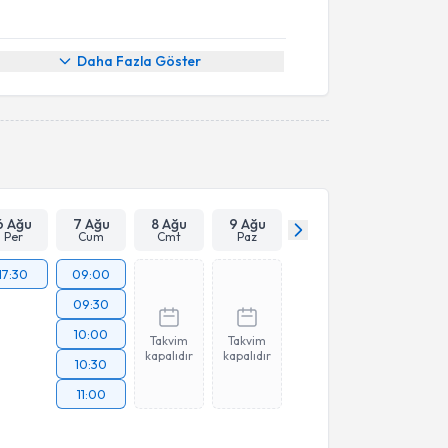
Daha Fazla Göster
6 Ağu
7 Ağu
8 Ağu
9 Ağu
Per
Cum
Cmt
Paz
17:30
09:00
09:30
10:00
Takvim
Takvim
kapalıdır
kapalıdır
10:30
11:00