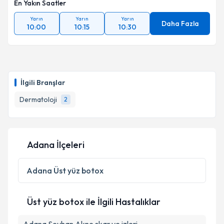
En Yakın Saatler
Yarın
Yarın
Yarın
Daha Fazla
10:00
10:15
10:30
İlgili Branşlar
Dermatoloji
2
Adana İlçeleri
Adana
Üst yüz botox
Üst yüz botox ile İlgili Hastalıklar