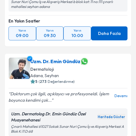
Sunar Nuri Çomu İş ve Alışveriş Merkezi b blok kat: 11 no:111 çınarlı
mahallesi seyhan adana
En Yakın Saatler
Yarın
Yarın
Yarın
Daha Fazla
09:00
09:30
10:00
Uzm. Dr. Emin Gündüz
Dermatoloji
Adana
, Seyhan
5
(
273
Değerlendirme)
Doktorum çok ilgili, açıklayıcı ve profesyoneldi. İşlem
Devamı
boyunca kendimi çok...
Uzm. Dermatolog Dr. Emin Gündüz Özel
Haritada Göster
Muayenehanesi
Çınarlı Mahallesi 61027 Sokak Sunar Nuri Çomu İş ve Alışveriş Merkezi A
Blok K:11 D:68