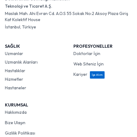
Teknoloji ve Ticaret A.Ş.
Maslak Mah. Ahi Evran Cd. A.O.S 55 Sokak No:2 Aksoy Plaza Giriş
Kat Kolektif House
İstanbul, Türkiye
SAĞLIK
PROFESYONELLER
Uzmanlar
Doktorlar İçin
Uzmanlık Alanları
Web Siteniz İçin
Hastalıklar
Kariyer
İşe Alım
Hizmetler
Hastaneler
KURUMSAL
Hakkımızda
Bize Ulaşın
Gizlilik Politikası