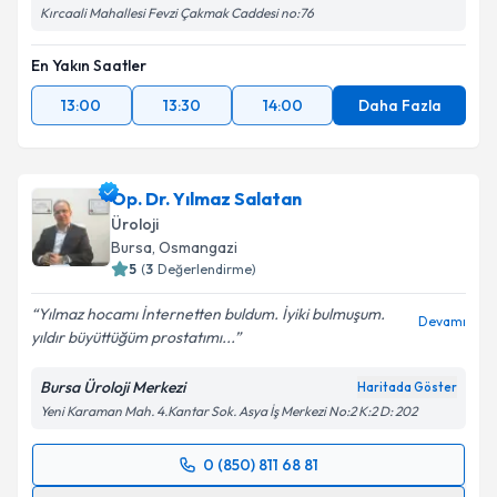
Kırcaali Mahallesi Fevzi Çakmak Caddesi no:76
En Yakın Saatler
13:00
13:30
14:00
Daha Fazla
Op. Dr. Yılmaz Salatan
Üroloji
Bursa
, Osmangazi
5
(
3
Değerlendirme)
Yılmaz hocamı İnternetten buldum. İyiki bulmuşum.
Devamı
yıldır büyüttüğüm prostatımı...
Bursa Üroloji Merkezi
Haritada Göster
Yeni Karaman Mah. 4.Kantar Sok. Asya İş Merkezi No:2 K:2 D: 202
0 (850) 811 68 81
Randevu Takvimi Talebi