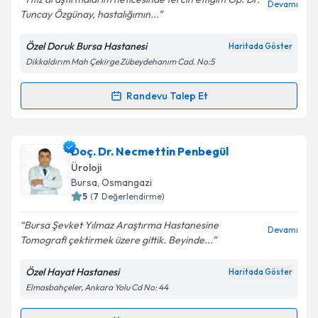
Devamı
Tuncay Özgünay, hastalığımın...
Özel Doruk Bursa Hastanesi
Haritada Göster
Kişisel verilerimin işlenmesine ilişkin
Aydınlatma
Dikkaldırım Mah Çekirge Zübeydehanım Cad. No:5
Metni
'ni okudum ve kişisel verilerimin belirtilen
kapsamda işlenmesini kabul ediyorum.
Randevu Talep Et
Randevu Takvimi Talebi
Takvim Talebini Gönder
Op. Dr. Tuncay Özgünay
için randevu takvimi talebi
Doç. Dr. Necmettin Penbegül
oluşturun. Size bu uzmandan randevu almanız için bir
Üroloji
takvim hazırlandığında e-posta ile bilgilendireceğiz.
Bursa
, Osmangazi
5
(
7
Değerlendirme)
E-posta Adresiniz
Bursa Şevket Yılmaz Araştırma Hastanesine
Devamı
Tomografi çektirmek üzere gittik. Beyinde...
Özel Hayat Hastanesi
Haritada Göster
Kişisel verilerimin işlenmesine ilişkin
Aydınlatma
Elmasbahçeler, Ankara Yolu Cd No: 44
Metni
'ni okudum ve kişisel verilerimin belirtilen
kapsamda işlenmesini kabul ediyorum.