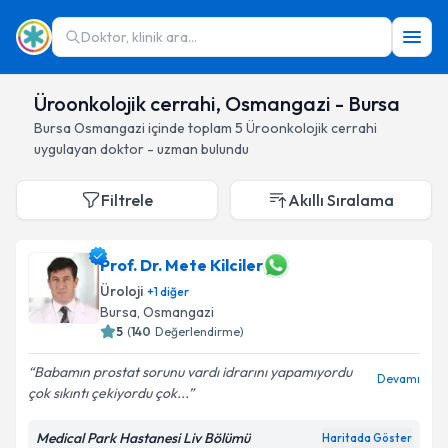
Doktor, klinik ara...
Üroonkolojik cerrahi, Osmangazi - Bursa
Bursa
Osmangazi
içinde toplam
5
Üroonkolojik cerrahi
uygulayan doktor - uzman bulundu
Filtrele
Akıllı Sıralama
Prof. Dr. Mete Kilciler
Üroloji
+
1
diğer
Bursa
, Osmangazi
5
(
140
Değerlendirme)
Babamın prostat sorunu vardı idrarını yapamıyordu
Devamı
çok sıkıntı çekiyordu çok...
Medical Park Hastanesi Liv Bölümü
Haritada Göster