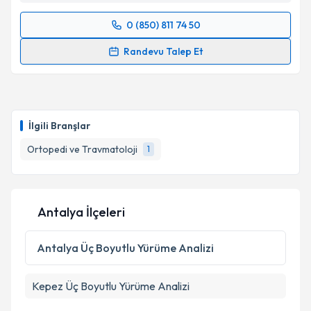
Takvim Talebini Gönder
0 (850) 811 74 50
Randevu Takvimi Talebi
Randevu Talep Et
Op. Dr. Murat Baloğlu
için randevu takvimi talebi
oluşturun. Size bu uzmandan randevu almanız için bir
takvim hazırlandığında e-posta ile bilgilendireceğiz.
İlgili Branşlar
E-posta Adresiniz
Ortopedi ve Travmatoloji
1
Kişisel verilerimin işlenmesine ilişkin
Aydınlatma
Antalya İlçeleri
Metni
'ni okudum ve kişisel verilerimin belirtilen
kapsamda işlenmesini kabul ediyorum.
Antalya
Üç Boyutlu Yürüme Analizi
Takvim Talebini Gönder
Kepez
Üç Boyutlu Yürüme Analizi