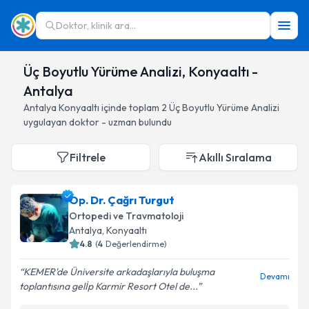
Doktor, klinik ara...
Üç Boyutlu Yürüme Analizi, Konyaaltı -
Antalya
Antalya
Konyaaltı
içinde toplam
2
Üç Boyutlu Yürüme Analizi
uygulayan doktor - uzman bulundu
Filtrele
Akıllı Sıralama
Op. Dr. Çağrı Turgut
Ortopedi ve Travmatoloji
Antalya
, Konyaaltı
4.8
(
4
Değerlendirme)
KEMER'de Üniversite arkadaşlarıyla buluşma
Devamı
toplantısına gelİp Karmir Resort Otel de...