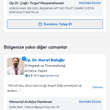
Op.Dr. Çağrı Turgut Muayenehanesi
Haritada Göster
GÜRSU MAH. 326 SOK. BAŞARAN APT NO 11 KAT 1 DAİRE 1 07070
KONYAALTI ANTALYA
Randevu Talep Et
Randevu Takvimi Talebi
Op. Dr. Çağrı Turgut
için randevu takvimi talebi
Bölgenize yakın diğer uzmanlar
oluşturun. Size bu uzmandan randevu almanız için bir
takvim hazırlandığında e-posta ile bilgilendireceğiz.
Op. Dr. Murat Baloğlu
E-posta Adresiniz
Ortopedi ve Travmatoloji
Antalya
, Kepez
4.9
(
5
Değerlendirme)
Murat bey ikinci kez kırığı tespit Edip ameliyat ve
Kişisel verilerimin işlenmesine ilişkin
Aydınlatma
Devamı
tedavi...
Metni
'ni okudum ve kişisel verilerimin belirtilen
kapsamda işlenmesini kabul ediyorum.
Memorial Antalya Hastanesi
Haritada Göster
Zafer Mah. Yıldırım Beyazıt Cad. No: 91