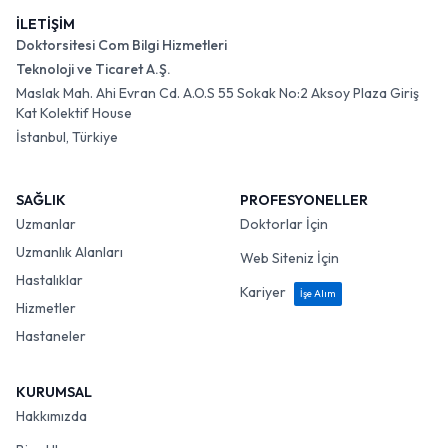
İLETİŞİM
Doktorsitesi Com Bilgi Hizmetleri
Teknoloji ve Ticaret A.Ş.
Maslak Mah. Ahi Evran Cd. A.O.S 55 Sokak No:2 Aksoy Plaza Giriş
Kat Kolektif House
İstanbul, Türkiye
SAĞLIK
PROFESYONELLER
Uzmanlar
Doktorlar İçin
Uzmanlık Alanları
Web Siteniz İçin
Hastalıklar
Kariyer
İşe Alım
Hizmetler
Hastaneler
KURUMSAL
Hakkımızda