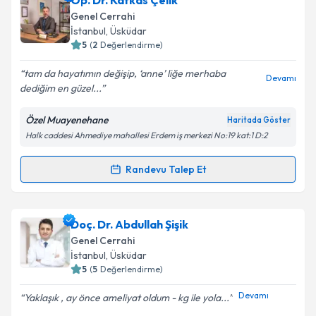
Op. Dr. Kafkas Çelik
takvim hazırlandığında e-posta ile bilgilendireceğiz.
Genel Cerrahi
E-posta Adresiniz
İstanbul
, Üsküdar
5
(
2
Değerlendirme)
tam da hayatımın değişip, ‘anne’ liğe merhaba
Devamı
dediğim en güzel...
Kişisel verilerimin işlenmesine ilişkin
Aydınlatma
Metni
'ni okudum ve kişisel verilerimin belirtilen
Özel Muayenehane
Haritada Göster
kapsamda işlenmesini kabul ediyorum.
Halk caddesi Ahmediye mahallesi Erdem iş merkezi No:19 kat:1 D:2
Takvim Talebini Gönder
Randevu Talep Et
Randevu Takvimi Talebi
Op. Dr. Kafkas Çelik
için randevu takvimi talebi
Doç. Dr. Abdullah Şişik
oluşturun. Size bu uzmandan randevu almanız için bir
Genel Cerrahi
takvim hazırlandığında e-posta ile bilgilendireceğiz.
İstanbul
, Üsküdar
5
(
5
Değerlendirme)
E-posta Adresiniz
Devamı
Yaklaşık , ay önce ameliyat oldum - kg ile yola...