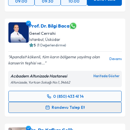
09:00
09:30
10:00
Prof. Dr. Bilgi Baca
Genel Cerrahi
İstanbul
, Üsküdar
5
(
1
Değerlendirme)
Apandisit kökenli, tüm karın bölgeme yayılmış olan
Devamı
kanserin teşhisi ve...
Acıbadem Altunizade Hastanesi
Haritada Göster
Altunizade, Yurtcan Sokağı No:1, 34662
0 (850) 433 41 14
Randevu Takvimi Talebi
Randevu Talep Et
Prof. Dr. Bilgi Baca
için randevu takvimi talebi
oluşturun. Size bu uzmandan randevu almanız için bir