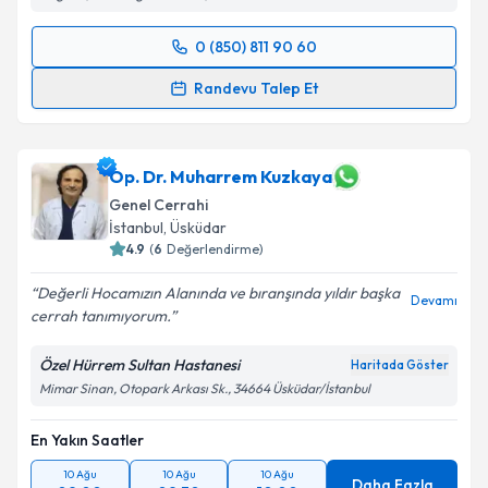
0 (850) 811 90 60
Randevu Takvimi Talebi
Randevu Talep Et
Op. Dr. Cem Oruç
için randevu takvimi talebi
oluşturun. Size bu uzmandan randevu almanız için bir
takvim hazırlandığında e-posta ile bilgilendireceğiz.
Op. Dr. Muharrem Kuzkaya
Genel Cerrahi
E-posta Adresiniz
İstanbul
, Üsküdar
4.9
(
6
Değerlendirme)
Değerli Hocamızın Alanında ve bıranşında yıldır başka
Devamı
cerrah tanımıyorum.‍️
Kişisel verilerimin işlenmesine ilişkin
Aydınlatma
Metni
'ni okudum ve kişisel verilerimin belirtilen
Özel Hürrem Sultan Hastanesi
Haritada Göster
kapsamda işlenmesini kabul ediyorum.
Mimar Sinan, Otopark Arkası Sk., 34664 Üsküdar/İstanbul
Takvim Talebini Gönder
En Yakın Saatler
10 Ağu
10 Ağu
10 Ağu
Daha Fazla