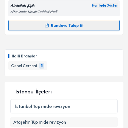
Abdullah Şişik
Haritada Göster
Altunizade, Kısıklı Caddesi No:5
Kişisel verilerimin işlenmesine ilişkin
Aydınlatma
Metni
'ni okudum ve kişisel verilerimin belirtilen
kapsamda işlenmesini kabul ediyorum.
Randevu Talep Et
Randevu Takvimi Talebi
Takvim Talebini Gönder
Doç. Dr. Abdullah Şişik
için randevu takvimi talebi
oluşturun. Size bu uzmandan randevu almanız için bir
İlgili Branşlar
takvim hazırlandığında e-posta ile bilgilendireceğiz.
Genel Cerrahi
5
E-posta Adresiniz
İstanbul İlçeleri
Kişisel verilerimin işlenmesine ilişkin
Aydınlatma
Metni
'ni okudum ve kişisel verilerimin belirtilen
İstanbul
Tüp mide revizyon
kapsamda işlenmesini kabul ediyorum.
Ataşehir
Tüp mide revizyon
Takvim Talebini Gönder