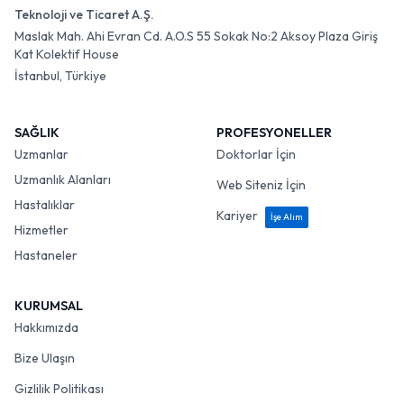
Teknoloji ve Ticaret A.Ş.
Maslak Mah. Ahi Evran Cd. A.O.S 55 Sokak No:2 Aksoy Plaza Giriş
Kat Kolektif House
İstanbul, Türkiye
SAĞLIK
PROFESYONELLER
Uzmanlar
Doktorlar İçin
Uzmanlık Alanları
Web Siteniz İçin
Hastalıklar
Kariyer
İşe Alım
Hizmetler
Hastaneler
KURUMSAL
Hakkımızda
Bize Ulaşın
Gizlilik Politikası