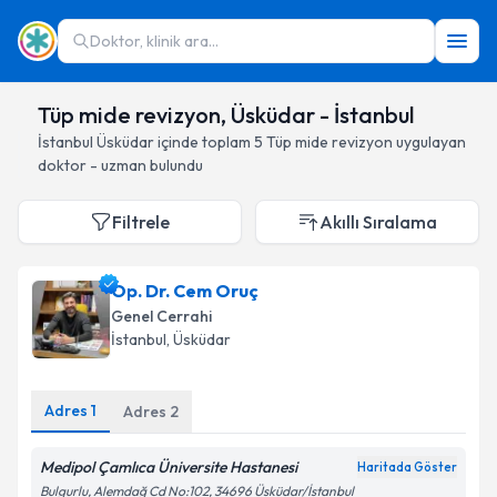
Doktor, klinik ara...
Tüp mide revizyon, Üsküdar - İstanbul
İstanbul
Üsküdar
içinde toplam
5
Tüp mide revizyon
uygulayan
doktor - uzman bulundu
Filtrele
Akıllı Sıralama
Op. Dr. Cem Oruç
Genel Cerrahi
İstanbul
, Üsküdar
Adres
1
Adres
2
Medipol Çamlıca Üniversite Hastanesi
Haritada Göster
Bulgurlu, Alemdağ Cd No:102, 34696 Üsküdar/İstanbul