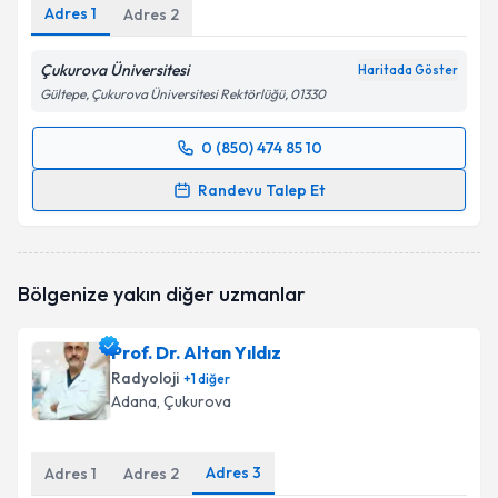
Adres
1
Adres
2
Çukurova Üniversitesi
Haritada Göster
Gültepe, Çukurova Üniversitesi Rektörlüğü, 01330
0 (850) 474 85 10
Randevu Takvimi Talebi
Randevu Talep Et
Prof. Dr. Erol Hüseyin Aksungur
için randevu
takvimi talebi oluşturun. Size bu uzmandan randevu
almanız için bir takvim hazırlandığında e-posta ile
Bölgenize yakın diğer uzmanlar
bilgilendireceğiz.
E-posta Adresiniz
Prof. Dr. Altan Yıldız
Radyoloji
+
1
diğer
Adana
, Çukurova
Kişisel verilerimin işlenmesine ilişkin
Aydınlatma
Adres
3
Adres
1
Adres
2
Metni
'ni okudum ve kişisel verilerimin belirtilen