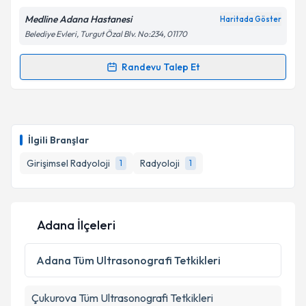
kapsamda işlenmesini kabul ediyorum.
Medline Adana Hastanesi
Haritada Göster
Belediye Evleri, Turgut Özal Blv. No:234, 01170
Takvim Talebini Gönder
Randevu Talep Et
Randevu Takvimi Talebi
Prof. Dr. Altan Yıldız
için randevu takvimi talebi
oluşturun. Size bu uzmandan randevu almanız için bir
İlgili Branşlar
takvim hazırlandığında e-posta ile bilgilendireceğiz.
Girişimsel Radyoloji
Radyoloji
1
1
E-posta Adresiniz
Adana İlçeleri
Kişisel verilerimin işlenmesine ilişkin
Aydınlatma
Metni
'ni okudum ve kişisel verilerimin belirtilen
Adana
Tüm Ultrasonografi Tetkikleri
kapsamda işlenmesini kabul ediyorum.
Çukurova
Tüm Ultrasonografi Tetkikleri