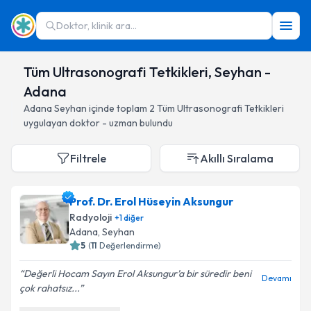
Doktor, klinik ara...
Tüm Ultrasonografi Tetkikleri, Seyhan -
Adana
Adana
Seyhan
içinde toplam
2
Tüm Ultrasonografi Tetkikleri
uygulayan doktor - uzman bulundu
Filtrele
Akıllı Sıralama
Prof. Dr. Erol Hüseyin Aksungur
Radyoloji
+
1
diğer
Adana
, Seyhan
5
(
11
Değerlendirme)
Değerli Hocam Sayın Erol Aksungur’a bir süredir beni
Devamı
çok rahatsız...