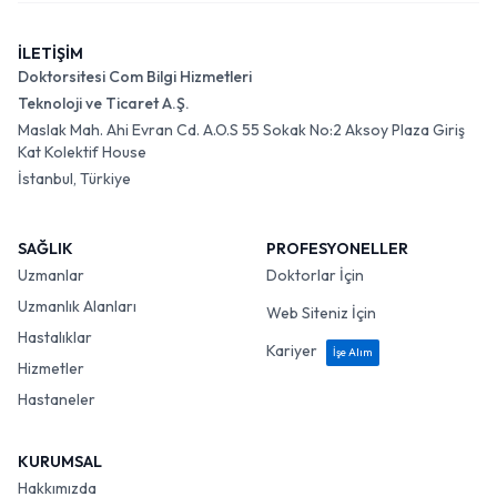
İLETİŞİM
Doktorsitesi Com Bilgi Hizmetleri
Teknoloji ve Ticaret A.Ş.
Maslak Mah. Ahi Evran Cd. A.O.S 55 Sokak No:2 Aksoy Plaza Giriş
Kat Kolektif House
İstanbul, Türkiye
SAĞLIK
PROFESYONELLER
Uzmanlar
Doktorlar İçin
Uzmanlık Alanları
Web Siteniz İçin
Hastalıklar
Kariyer
İşe Alım
Hizmetler
Hastaneler
KURUMSAL
Hakkımızda