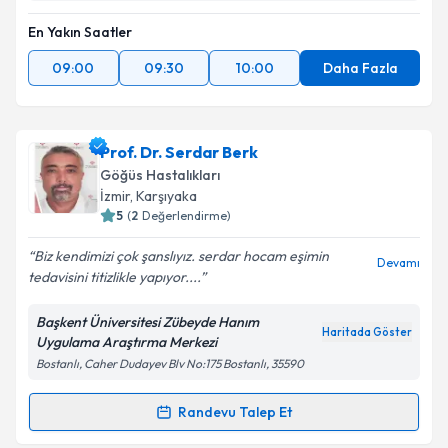
En Yakın Saatler
09:00
09:30
10:00
Daha Fazla
Prof. Dr. Serdar Berk
Göğüs Hastalıkları
İzmir
, Karşıyaka
5
(
2
Değerlendirme)
Biz kendimizi çok şanslıyız. serdar hocam eşimin
Devamı
tedavisini titizlikle yapıyor....
Başkent Üniversitesi Zübeyde Hanım
Haritada Göster
Uygulama Araştırma Merkezi
Bostanlı, Caher Dudayev Blv No:175 Bostanlı, 35590
Randevu Talep Et
Randevu Takvimi Talebi