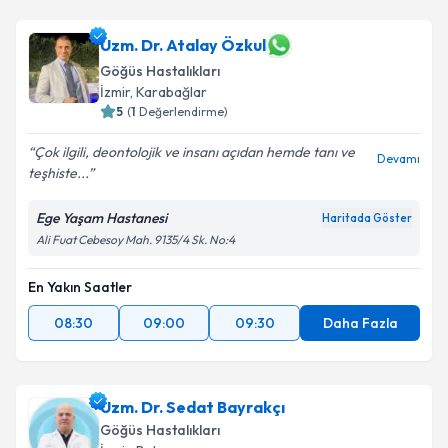
Prof. Dr. Serdar Berk
için randevu takvimi talebi
Uzm. Dr. Atalay Özkul
oluşturun. Size bu uzmandan randevu almanız için bir
Göğüs Hastalıkları
takvim hazırlandığında e-posta ile bilgilendireceğiz.
İzmir
, Karabağlar
5
(
1
Değerlendirme)
E-posta Adresiniz
Çok ilgili, deontolojik ve insanı açıdan hemde tanı ve
Devamı
teşhiste...
Ege Yaşam Hastanesi
Kişisel verilerimin işlenmesine ilişkin
Aydınlatma
Haritada Göster
Metni
'ni okudum ve kişisel verilerimin belirtilen
Ali Fuat Cebesoy Mah. 9135/4 Sk. No:4
kapsamda işlenmesini kabul ediyorum.
En Yakın Saatler
Takvim Talebini Gönder
08:30
09:00
09:30
Daha Fazla
Uzm. Dr. Sedat Bayrakçı
Göğüs Hastalıkları