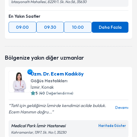
İstasyonaltı Mahallesi, 8229/1. Sk. No:56, 35630
En Yakın Saatler
09:00
09:30
10:00
Daha Fazla
Bölgenize yakın diğer uzmanlar
Uzm. Dr. Ecem Kadıköy
Göğüs Hastalıkları
İzmir
, Konak
5
(
40
Değerlendirme)
Tatil için geldiğimiz İzmirde kendimizi acilde bulduk.
Devamı
Ecem Hanımın doğru...
Medical Park İzmir Hastanesi
Haritada Göster
Kahramanlar, 1397. Sk. No:1, 35230