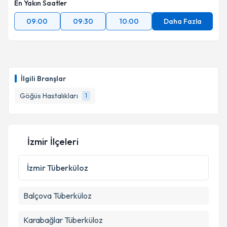
En Yakın Saatler
09:00
09:30
10:00
Daha Fazla
Takvim Talebini Gönder
İlgili Branşlar
Göğüs Hastalıkları
1
İzmir İlçeleri
İzmir
Tüberküloz
Balçova
Tüberküloz
Karabağlar
Tüberküloz