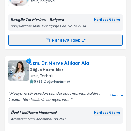
İzmir
, Balçova
Batıgöz Tıp Merkezi - Balçova
Haritada Göster
Bahçelerarası Mah. Mithatpaşa Cad. No:36 Z-04
Randevu Talep Et
Randevu Takvimi Talebi
Uzm. Dr. Sedat Bayrakçı
için randevu takvimi talebi
Uzm. Dr. Merve Atılgan Ala
oluşturun. Size bu uzmandan randevu almanız için bir
Göğüs Hastalıkları
takvim hazırlandığında e-posta ile bilgilendireceğiz.
İzmir
, Torbalı
5
(
26
Değerlendirme)
E-posta Adresiniz
Muayene sürecinden son derece memnun kaldım.
Devamı
Yapılan tüm testlerin sonuçlarını,...
Özel Medifema Hastanesi
Haritada Göster
Kişisel verilerimin işlenmesine ilişkin
Aydınlatma
Ayrancılar Mah. Kocatepe Cad. No.1
Metni
'ni okudum ve kişisel verilerimin belirtilen
kapsamda işlenmesini kabul ediyorum.