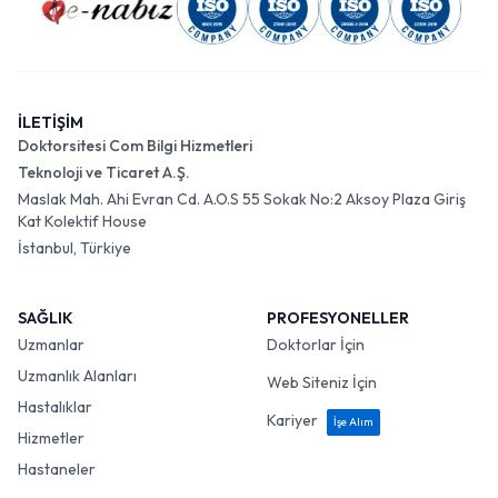
İLETİŞİM
Doktorsitesi Com Bilgi Hizmetleri
Teknoloji ve Ticaret A.Ş.
Maslak Mah. Ahi Evran Cd. A.O.S 55 Sokak No:2 Aksoy Plaza Giriş
Kat Kolektif House
İstanbul, Türkiye
SAĞLIK
PROFESYONELLER
Uzmanlar
Doktorlar İçin
Uzmanlık Alanları
Web Siteniz İçin
Hastalıklar
Kariyer
İşe Alım
Hizmetler
Hastaneler