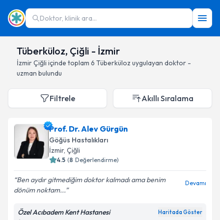
Doktor, klinik ara...
Tüberküloz, Çiğli - İzmir
İzmir
Çiğli
içinde toplam
6
Tüberküloz
uygulayan doktor -
uzman bulundu
Filtrele
Akıllı Sıralama
Prof. Dr. Alev Gürgün
Göğüs Hastalıkları
İzmir
, Çiğli
4.5
(
8
Değerlendirme)
Ben aydır gitmediğim doktor kalmadı ama benim
Devamı
dönüm noktam...
Özel Acıbadem Kent Hastanesi
Haritada Göster