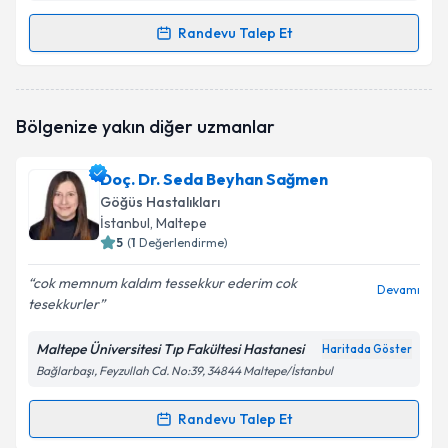
Randevu Talep Et
Randevu Takvimi Talebi
Uzm. Dr. İsmail Aksöz
için randevu takvimi talebi
Bölgenize yakın diğer uzmanlar
oluşturun. Size bu uzmandan randevu almanız için bir
takvim hazırlandığında e-posta ile bilgilendireceğiz.
Doç. Dr. Seda Beyhan Sağmen
E-posta Adresiniz
Göğüs Hastalıkları
İstanbul
, Maltepe
5
(
1
Değerlendirme)
cok memnum kaldım tessekkur ederim cok
Kişisel verilerimin işlenmesine ilişkin
Aydınlatma
Devamı
tesekkurler
Metni
'ni okudum ve kişisel verilerimin belirtilen
kapsamda işlenmesini kabul ediyorum.
Maltepe Üniversitesi Tıp Fakültesi Hastanesi
Haritada Göster
Bağlarbaşı, Feyzullah Cd. No:39, 34844 Maltepe/İstanbul
Takvim Talebini Gönder
Randevu Talep Et
Randevu Takvimi Talebi