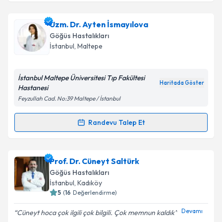
Doç. Dr. Seda Beyhan Sağmen
için randevu takvimi
Uzm. Dr. Ayten İsmayılova
talebi oluşturun. Size bu uzmandan randevu almanız
Göğüs Hastalıkları
için bir takvim hazırlandığında e-posta ile
İstanbul
, Maltepe
bilgilendireceğiz.
E-posta Adresiniz
İstanbul Maltepe Üniversitesi Tıp Fakültesi
Haritada Göster
Hastanesi
Feyzullah Cad. No:39 Maltepe / İstanbul
Kişisel verilerimin işlenmesine ilişkin
Aydınlatma
Randevu Talep Et
Randevu Takvimi Talebi
Metni
'ni okudum ve kişisel verilerimin belirtilen
kapsamda işlenmesini kabul ediyorum.
Uzm. Dr. Ayten İsmayılova
için randevu takvimi
Prof. Dr. Cüneyt Saltürk
talebi oluşturun. Size bu uzmandan randevu almanız
Takvim Talebini Gönder
Göğüs Hastalıkları
için bir takvim hazırlandığında e-posta ile
İstanbul
, Kadıköy
bilgilendireceğiz.
5
(
16
Değerlendirme)
E-posta Adresiniz
Devamı
Cüneyt hoca çok ilgili çok bilgili. Çok memnun kaldık