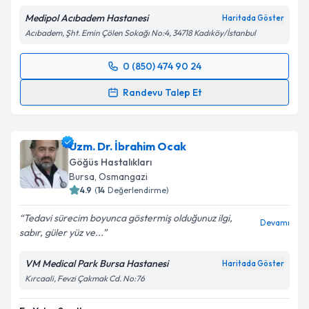
Medipol Acıbadem Hastanesi
Haritada Göster
Acıbadem, Şht. Emin Çölen Sokağı No:4, 34718 Kadıköy/İstanbul
Kişisel verilerimin işlenmesine ilişkin
Aydınlatma
Metni
'ni okudum ve kişisel verilerimin belirtilen
0 (850) 474 90 24
Randevu Takvimi Talebi
kapsamda işlenmesini kabul ediyorum.
Randevu Talep Et
Prof. Dr. Cüneyt Saltürk
için randevu takvimi talebi
Takvim Talebini Gönder
oluşturun. Size bu uzmandan randevu almanız için bir
Uzm. Dr. İbrahim Ocak
takvim hazırlandığında e-posta ile bilgilendireceğiz.
Göğüs Hastalıkları
E-posta Adresiniz
Bursa
, Osmangazi
4.9
(
14
Değerlendirme)
Tedavi sürecim boyunca göstermiş olduğunuz ilgi,
Devamı
sabır, güler yüz ve...
Kişisel verilerimin işlenmesine ilişkin
Aydınlatma
Metni
'ni okudum ve kişisel verilerimin belirtilen
VM Medical Park Bursa Hastanesi
Haritada Göster
kapsamda işlenmesini kabul ediyorum.
Kırcaali, Fevzi Çakmak Cd. No:76