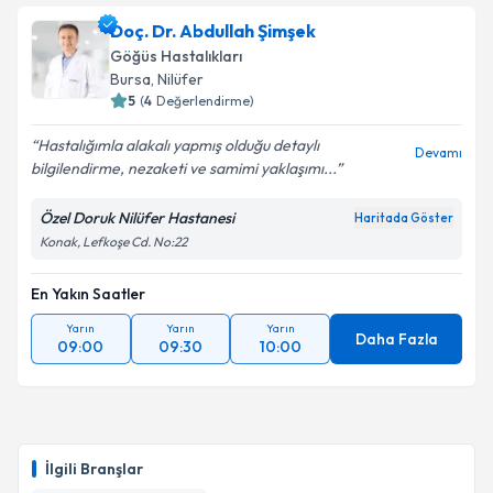
Doç. Dr. Abdullah Şimşek
Göğüs Hastalıkları
Bursa
, Nilüfer
5
(
4
Değerlendirme)
Hastalığımla alakalı yapmış olduğu detaylı
Devamı
bilgilendirme, nezaketi ve samimi yaklaşımı...
Özel Doruk Nilüfer Hastanesi
Haritada Göster
Konak, Lefkoşe Cd. No:22
En Yakın Saatler
Yarın
Yarın
Yarın
Daha Fazla
09:00
09:30
10:00
İlgili Branşlar