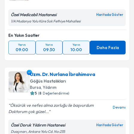
E-posta Adresiniz
Özel Medicabil Hastanesi
Haritada Göster
1/A Mudanya Yolu Küre Sok Fethiye Mahallesi
En Yakın Saatler
Kişisel verilerimin işlenmesine ilişkin
Aydınlatma
Yarın
Yarın
Yarın
Metni
'ni okudum ve kişisel verilerimin belirtilen
Daha Fazla
09:00
09:30
10:00
kapsamda işlenmesini kabul ediyorum.
Takvim Talebini Gönder
Uzm. Dr. Nurlana İbrahimova
Göğüs Hastalıkları
Bursa
, Yıldırım
5
(
8
Değerlendirme)
Öksürük ve nefes alma zorluğu ile başvurdum
Devamı
Doktorum çok güzel...
Özel Doruk Yıldırım Hastanesi
Haritada Göster
Duaçınarı, Ankara Yolu Cd. No:235