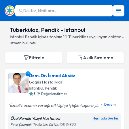
Doktor, klinik ara...
Tüberküloz, Pendik - İstanbul
İstanbul
Pendik
içinde toplam
10
Tüberküloz
uygulayan doktor -
uzman bulundu
Filtrele
Akıllı Sıralama
Uzm. Dr. İsmail Aksöz
Göğüs Hastalıkları
İstanbul
, Pendik
5
(
9
Değerlendirme)
Devamı
İsmail hocamın verdiği etki ilgi yıl içtiğimi sigara yi...
Özel Pendik Yüzyıl Hastanesi
Haritada Göster
Fevzi Çakmak, Tevfik İleri Cd No:105, 34890