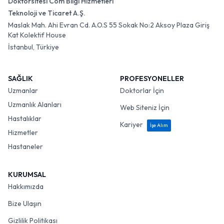
Doktorsitesi Com Bilgi Hizmetleri
Teknoloji ve Ticaret A.Ş.
Maslak Mah. Ahi Evran Cd. A.O.S 55 Sokak No:2 Aksoy Plaza Giriş
Kat Kolektif House
İstanbul, Türkiye
SAĞLIK
PROFESYONELLER
Uzmanlar
Doktorlar İçin
Uzmanlık Alanları
Web Siteniz İçin
Hastalıklar
Kariyer
İşe Alım
Hizmetler
Hastaneler
KURUMSAL
Hakkımızda
Bize Ulaşın
Gizlilik Politikası