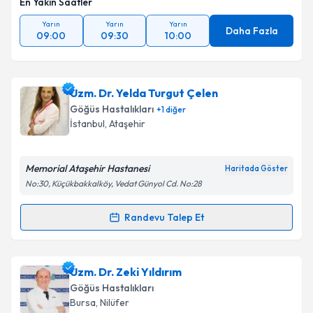
En Yakın Saatler
Takvim Talebini Gönder
Yarın
Yarın
Yarın
Daha Fazla
09:00
09:30
10:00
Uzm. Dr. Yelda Turgut Çelen
Göğüs Hastalıkları
+
1
diğer
İstanbul
, Ataşehir
Memorial Ataşehir Hastanesi
Haritada Göster
No:30, Küçükbakkalköy, Vedat Günyol Cd. No:28
Randevu Talep Et
Randevu Takvimi Talebi
Uzm. Dr. Yelda Turgut Çelen
için randevu takvimi
Uzm. Dr. Zeki Yıldırım
talebi oluşturun. Size bu uzmandan randevu almanız
Göğüs Hastalıkları
için bir takvim hazırlandığında e-posta ile
Bursa
, Nilüfer
bilgilendireceğiz.