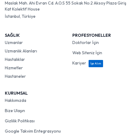
Maslak Mah. Ahi Evran Cd. A.O.S 55 Sokak No:2 Aksoy Plaza Giriş
Kat Kolektif House
İstanbul, Türkiye
SAĞLIK
PROFESYONELLER
Uzmanlar
Doktorlar İçin
Uzmanlık Alanları
Web Siteniz İçin
Hastalıklar
Kariyer
İşe Alım
Hizmetler
Hastaneler
KURUMSAL
Hakkımızda
Bize Ulaşın
Gizlilik Politikası
Google Takvim Entegrasyonu