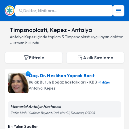
Doktor, klinik ara...
Timpsnoplasti, Kepez - Antalya
Antalya
Kepez
içinde toplam
3
Timpsnoplasti
uygulayan doktor
- uzman bulundu
Filtrele
Akıllı Sıralama
Doç. Dr. Neslihan Yaprak Barıt
Kulak Burun Boğaz hastalıkları - KBB
+
1
diğer
Antalya
, Kepez
Memorial Antalya Hastanesi
Zafer Mah. Yıldırım Beyazıt Cad. No: 91, Dokuma, 07025
En Yakın Saatler