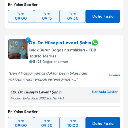
En Yakın Saatler
Yarın
Yarın
Yarın
Daha Fazla
09:00
09:15
09:30
Op. Dr. Hüseyin Levent Şahin
Kulak Burun Boğaz hastalıkları - KBB
Isparta
, Merkez
5
(
23
Değerlendirme)
Ben Ali özgür yılmaz doktor beyin bilgisinden
Devamı
yaklaşımından empati yeteneğinden...
Op. Dr. Hüseyın Levent Şahin
Haritada Göster
Modern Evler Mah 3102 Sok No 41/3
En Yakın Saatler
Yarın
Yarın
Yarın
Daha Fazla
09:00
09:30
10:00