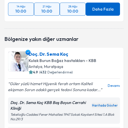
14 Ağu
21 Ağu
28 Ağu
Daha Fazla
10:00
10:00
10:00
Bölgenize yakın diğer uzmanlar
Doç. Dr. Sema Koç
Kulak Burun Boğaz hastalıkları - KBB
Antalya
, Muratpaşa
4.9
(
432
Değerlendirme)
Güler yüzlü hizmet Hijyenik ferah ortam Kaliteli
Devamı
ekipman Sorun odaklı gerçek tedavi Sonuna kadar...
Doç. Dr. Sema Koç KBB Baş Boyun Cerrahi
Haritada Göster
Kliniği
Tekelioğlu Caddesi Fener Mahallesi 1947 Sokak Kayıkent Sitesi 1.A Blok
No:29/3