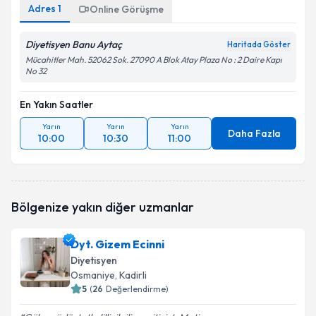
Adres
1
Online Görüşme
Diyetisyen Banu Aytaç
Haritada Göster
Mücahitler Mah. 52062 Sok. 27090 A Blok Atay Plaza No : 2 Daire Kapı
No 32
En Yakın Saatler
Yarın
Yarın
Yarın
Daha Fazla
10:00
10:30
11:00
Bölgenize yakın diğer uzmanlar
Dyt. Gizem Ecinni
Diyetisyen
Osmaniye
, Kadirli
5
(
26
Değerlendirme)