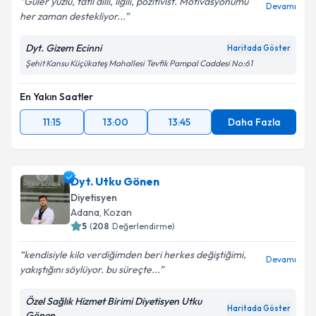
Güler yüzlü, tatlı dilli, ilgili, pozitivist. Motivasyonumu
Devamı
her zaman destekliyor...
Dyt. Gizem Ecinni
Haritada Göster
Şehit Kansu Küçükateş Mahallesi Tevfik Pampal Caddesi No:61
En Yakın Saatler
11:15
13:00
13:45
Daha Fazla
Dyt. Utku Gönen
Diyetisyen
Adana
, Kozan
5
(
208
Değerlendirme)
kendisiyle kilo verdiğimden beri herkes değiştiğimi,
Devamı
yakıştığını söylüyor. bu süreçte...
Özel Sağlık Hizmet Birimi Diyetisyen Utku
Haritada Göster
Gönen