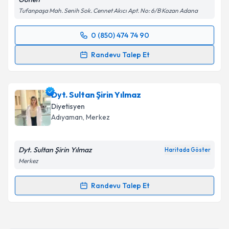
​Tufanpaşa Mah. Senih Sok. Cennet Akıcı Apt. No: 6/B Kozan Adana
0 (850) 474 74 90
Randevu Takvimi Talebi
Randevu Talep Et
Dyt. Utku Gönen
için randevu takvimi talebi
oluşturun. Size bu uzmandan randevu almanız için bir
Dyt. Sultan Şirin Yılmaz
takvim hazırlandığında e-posta ile bilgilendireceğiz.
Diyetisyen
E-posta Adresiniz
Adıyaman
, Merkez
Dyt. Sultan Şirin Yılmaz
Haritada Göster
Merkez
Kişisel verilerimin işlenmesine ilişkin
Aydınlatma
Metni
'ni okudum ve kişisel verilerimin belirtilen
Randevu Talep Et
kapsamda işlenmesini kabul ediyorum.
Randevu Takvimi Talebi
Takvim Talebini Gönder
Dyt. Sultan Şirin Yılmaz
için randevu takvimi talebi