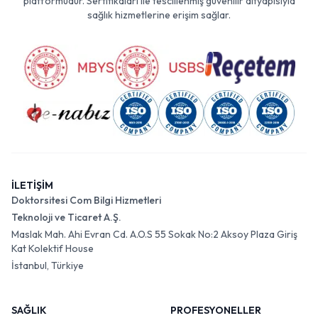
platformudur. Sertifikaları ile tescillenmiş güvenilir altyapısıyla
sağlık hizmetlerine erişim sağlar.
İLETİŞİM
Doktorsitesi Com Bilgi Hizmetleri
Teknoloji ve Ticaret A.Ş.
Maslak Mah. Ahi Evran Cd. A.O.S 55 Sokak No:2 Aksoy Plaza Giriş
Kat Kolektif House
İstanbul, Türkiye
SAĞLIK
PROFESYONELLER