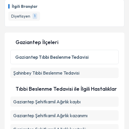
oluşturun. Size bu uzmandan randevu almanız için bir
İlgili Branşlar
takvim hazırlandığında e-posta ile bilgilendireceğiz.
Diyetisyen
1
E-posta Adresiniz
Gaziantep İlçeleri
Kişisel verilerimin işlenmesine ilişkin
Aydınlatma
Metni
'ni okudum ve kişisel verilerimin belirtilen
Gaziantep
Tıbbi Beslenme Tedavisi
kapsamda işlenmesini kabul ediyorum.
Şahinbey
Tıbbi Beslenme Tedavisi
Takvim Talebini Gönder
Tıbbi Beslenme Tedavisi ile İlgili Hastalıklar
Gaziantep Şehitkamil Ağırlık kaybı
Gaziantep Şehitkamil Ağırlık kazanımı