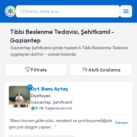
Doktor, klinik ara...
Tıbbi Beslenme Tedavisi, Şehitkamil -
Gaziantep
Gaziantep
Şehitkamil
içinde toplam
4
Tıbbi Beslenme Tedavisi
uygulayan doktor - uzman bulundu
Filtrele
Akıllı Sıralama
Dyt. Banu Aytaç
Diyetisyen
Gaziantep
, Şehitkamil
5
(
16
Değerlendirme)
Banu hocam güleryüzü, nezaketi ve profesyonelliğiyle
Devamı
işini çok düzgün yapan...