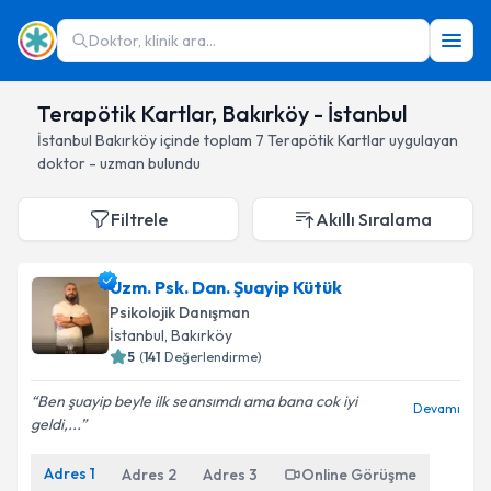
Doktor, klinik ara...
Terapötik Kartlar, Bakırköy - İstanbul
İstanbul
Bakırköy
içinde toplam
7
Terapötik Kartlar
uygulayan
doktor - uzman bulundu
Filtrele
Akıllı Sıralama
Uzm. Psk. Dan. Şuayip Kütük
Psikolojik Danışman
İstanbul
, Bakırköy
5
(
141
Değerlendirme)
Ben şuayip beyle ilk seansımdı ama bana cok iyi
Devamı
geldi,...
Adres
1
Adres
2
Adres
3
Online Görüşme