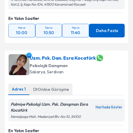
Kat:2, İç Kapı No:104, 41500 Karamürsel/Kocaeli
Takvim Talebini Gönder
En Yakın Saatler
Yarın
Yarın
Yarın
Daha Fazla
10:00
10:50
11:40
Uzm. Psk. Dan. Esra Kocatürk
Psikolojik Danışman
Sakarya
, Serdivan
Adres
1
Online Görüşme
Palmiye Psikoloji Uzm. Psk. Danışman Esra
Haritada Göster
Kocatürk
Kemalpaşa Mah. Medeniyet Blv. No:10, 54100
En Yakın Saatler