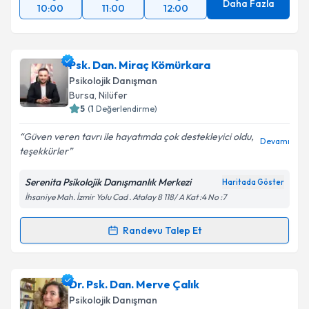
Daha Fazla
10:00
11:00
12:00
Psk. Dan. Miraç Kömürkara
Psikolojik Danışman
Bursa
, Nilüfer
5
(
1
Değerlendirme)
Güven veren tavrı ile hayatımda çok destekleyici oldu,
Devamı
teşekkürler
Serenita Psikolojik Danışmanlık Merkezi
Haritada Göster
İhsaniye Mah. İzmir Yolu Cad . Atalay 8 118/ A Kat :4 No :7
Randevu Talep Et
Randevu Takvimi Talebi
Psk. Dan. Miraç Kömürkara
için randevu takvimi
Dr. Psk. Dan. Merve Çalık
talebi oluşturun. Size bu uzmandan randevu almanız
Psikolojik Danışman