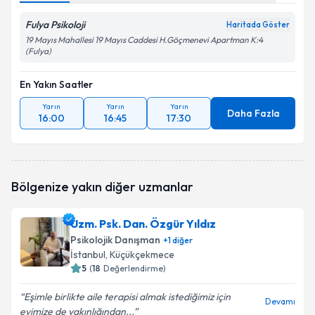
Fulya Psikoloji
Haritada Göster
19 Mayıs Mahallesi 19 Mayıs Caddesi H.Göçmenevi Apartman K:4
(Fulya)
En Yakın Saatler
Yarın
Yarın
Yarın
Daha Fazla
16:00
16:45
17:30
Bölgenize yakın diğer uzmanlar
Uzm. Psk. Dan. Özgür Yıldız
Psikolojik Danışman
+
1
diğer
İstanbul
, Küçükçekmece
5
(
18
Değerlendirme)
Eşimle birlikte aile terapisi almak istediğimiz için
Devamı
evimize de yakınlığından...