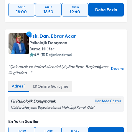
Yarın
Yarın
Yarın
Daha Fazla
18:00
18:50
19:40
Psk. Dan. Ebrar Acar
Psikolojik Danışman
Bursa
, Nilüfer
4.9
(
13
Değerlendirme)
Çok nazik ve tedavi sürecini iyi yönetiyor. Başladığımız
Devamı
ilk günden...
Adres
1
Online Görüşme
Fk Psikolojik Danışmanlık
Haritada Göster
Nilüfer İstasyonu Beşevler Konak Mah. İpçi Konak Ofisi
En Yakın Saatler
11 Ağu
11 Ağu
11 Ağu