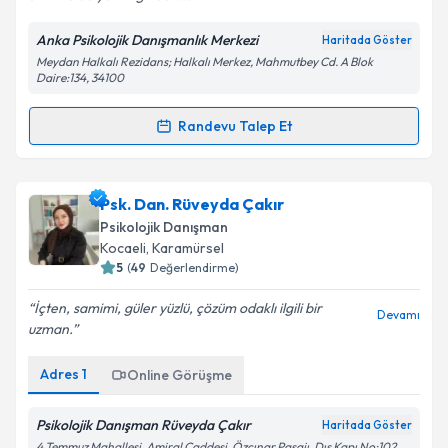
Anka Psikolojik Danışmanlık Merkezi
Haritada Göster
Meydan Halkalı Rezidans; Halkalı Merkez, Mahmutbey Cd. A Blok
Daire:134, 34100
Randevu Talep Et
Randevu Takvimi Talebi
Uzm. Psk. Dan. Özgür Yıldız
için randevu takvimi
Psk. Dan. Rüveyda Çakır
talebi oluşturun. Size bu uzmandan randevu almanız
Psikolojik Danışman
için bir takvim hazırlandığında e-posta ile
Kocaeli
, Karamürsel
bilgilendireceğiz.
5
(
49
Değerlendirme)
E-posta Adresiniz
İçten, samimi, güler yüzlü, çözüm odaklı ilgili bir
Devamı
uzman.
Adres
1
Online Görüşme
Kişisel verilerimin işlenmesine ilişkin
Aydınlatma
Metni
'ni okudum ve kişisel verilerimin belirtilen
Psikolojik Danışman Rüveyda Çakır
Haritada Göster
kapsamda işlenmesini kabul ediyorum.
4 Temmuz Mahallesi, Amiral Caddesi, Özçınar Pasajı, Dış Kapı No:102,