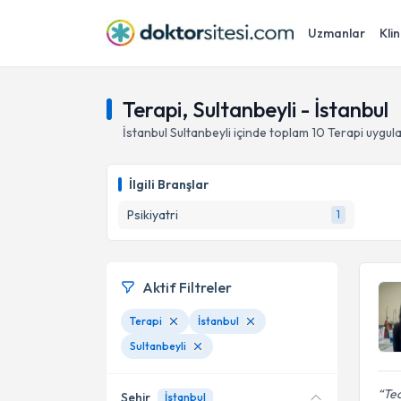
Uzmanlar
Klin
Terapi, Sultanbeyli - İstanbul
İstanbul
Sultanbeyli
içinde toplam
10
Terapi
uygula
İlgili Branşlar
Psikiyatri
1
Aktif Filtreler
Terapi
İstanbul
Sultanbeyli
Ted
Şehir
İstanbul