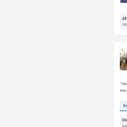
SE
YE
Her
Herk
A
Kl
Fah