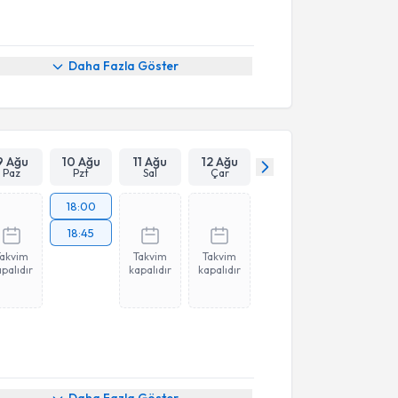
Daha Fazla Göster
9 Ağu
10 Ağu
11 Ağu
12 Ağu
Paz
Pzt
Sal
Çar
18:00
18:45
Takvim
Takvim
Takvim
palıdır
kapalıdır
kapalıdır