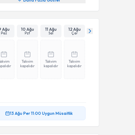
Daha Fazla Göster
9 Ağu
10 Ağu
11 Ağu
12 Ağu
Paz
Pzt
Sal
Çar
Takvim
Takvim
Takvim
Takvim
palıdır
kapalıdır
kapalıdır
kapalıdır
13 Ağu
Per
11:00
Uygun Müsaitlik