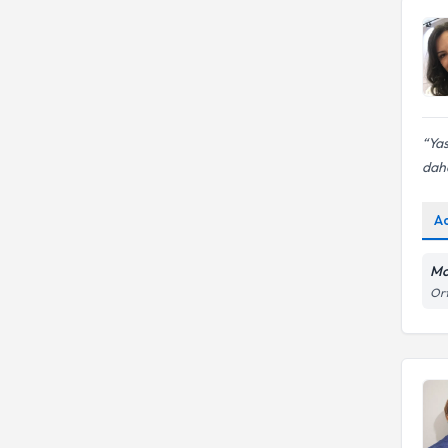
Yas
daha
A
Mo
Ort