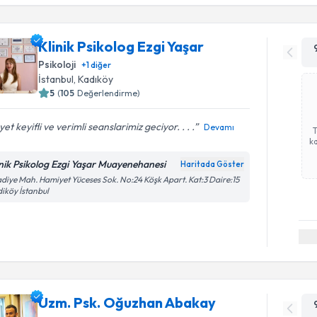
Klinik Psikolog Ezgi Yaşar
Psikoloji
+
1
diğer
İstanbul
, Kadıköy
5
(
105
Değerlendirme)
et keyifli ve verimli seanslarimiz geciyor. . . .
Devamı
ka
inik Psikolog Ezgi Yaşar Muayenehanesi
Haritada Göster
diye Mah. Hamiyet Yüceses Sok. No:24 Köşk Apart. Kat:3 Daire:15
iköy İstanbul
Uzm. Psk. Oğuzhan Abakay