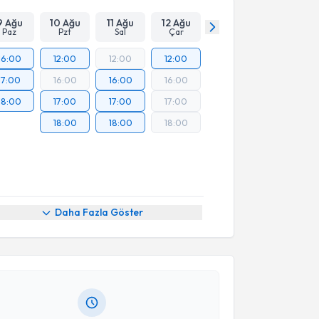
9 Ağu
10 Ağu
11 Ağu
12 Ağu
Paz
Pzt
Sal
Çar
16:00
12:00
12:00
12:00
17:00
16:00
16:00
16:00
18:00
17:00
17:00
17:00
18:00
18:00
18:00
akvimi Talebi
Daha Fazla Göster
kolog Sevcan Cinik
için randevu takvimi talebi
Size bu uzmandan randevu almanız için bir takvim
ında e-posta ile bilgilendireceğiz.
resiniz