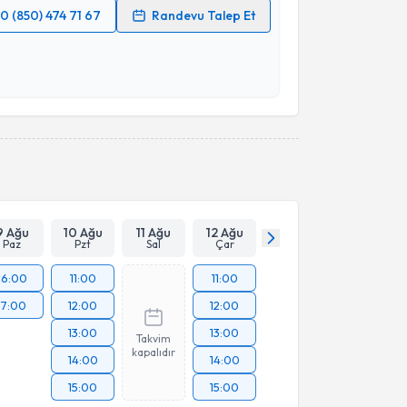
0 (850) 474 71 67
Randevu Talep Et
 verilerimin işlenmesine ilişkin
Aydınlatma Metni
'ni
 ve kişisel verilerimin belirtilen kapsamda
esini kabul ediyorum.
Takvim Talebini Gönder
9 Ağu
10 Ağu
11 Ağu
12 Ağu
Paz
Pzt
Sal
Çar
16:00
11:00
11:00
17:00
12:00
12:00
13:00
13:00
Takvim
kapalıdır
14:00
14:00
15:00
15:00