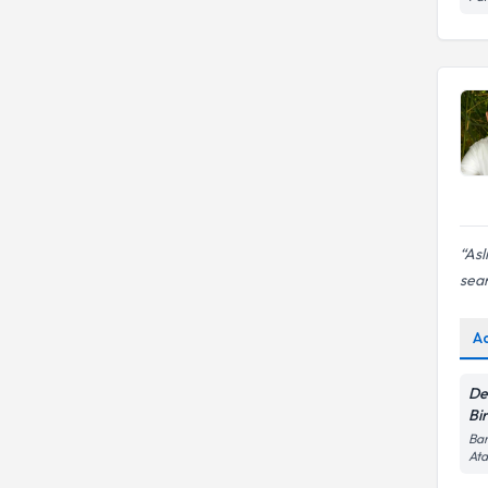
Asl
sea
A
De
Bir
Bar
Ata