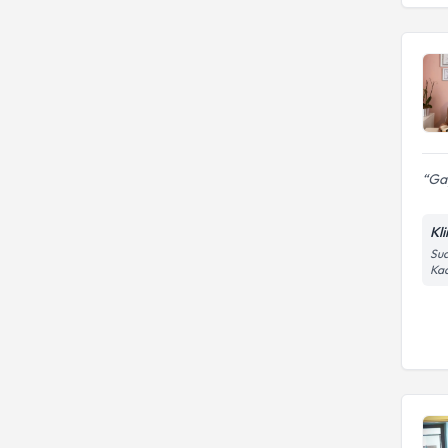
Gay
Kl
Sua
Kad