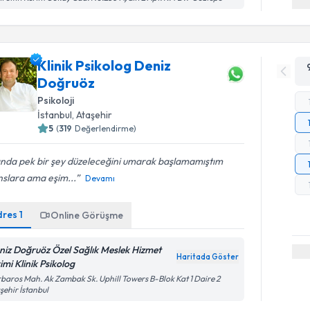
Klinik Psikolog Deniz
Doğruöz
Psikoloji
İstanbul
, Ataşehir
5
(
319
Değerlendirme)
ında pek bir şey düzeleceğini umarak başlamamıştım
nslara ama eşim...
Devamı
dres
1
Online Görüşme
niz Doğruöz Özel Sağlık Meslek Hizmet
Haritada Göster
imi Klinik Psikolog
baros Mah. Ak Zambak Sk. Uphill Towers B-Blok Kat 1 Daire 2
şehir İstanbul