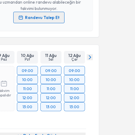
u uzmandan online randevu alabileceğin bir
takvimi bulunmuyor.
Randevu Talep Et
 verilerimin işlenmesine ilişkin
Aydınlatma Metni
'ni
 ve kişisel verilerimin belirtilen kapsamda
esini kabul ediyorum.
Takvim Talebini Gönder
9 Ağu
10 Ağu
11 Ağu
12 Ağu
Paz
Pzt
Sal
Çar
09:00
09:00
09:00
10:00
10:00
10:00
11:00
11:00
11:00
Takvim
palıdır
12:00
12:00
12:00
13:00
13:00
13:00