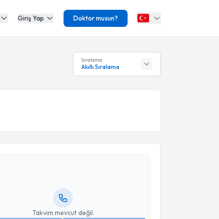
Giriş Yap
Doktor musun?
Sıralama
Akıllı Sıralama
akvimi Talebi
yşe Tanyıldız
için randevu takvimi talebi oluşturun.
andan randevu almanız için bir takvim
ında e-posta ile bilgilendireceğiz.
resiniz
Takvim mevcut değil.