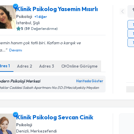
Klinik Psikolog Yasemin Mısırlı
Psikoloji
+
1
diğer
İstanbul
, Şişli
5
(
59
Değerlendirme)
emin hanım çok tatlı biri. Kafam o karışık ve
...
Devamı
dres
1
Adres
2
Adres
3
Online Görüşme
dern Psikoloji Merkezi
Haritada Göster
Randevu T
aklar Caddesi Sabah Apartmanı No:3 D:3 Mecidiyeköy Meydan
Klinik Psi
oluşturun. 
Klinik Psikolog Sevcan Cinik
hazırlandığ
Psikoloji
E-posta Ad
Denizli
, Merkezefendi