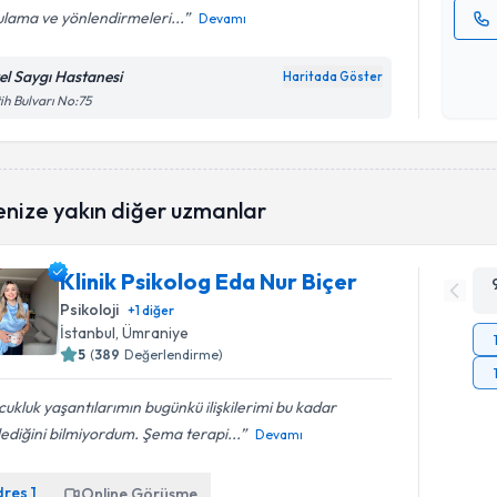
lama ve yönlendirmeleri...
Devamı
Kişisel
okudum
el Saygı Hastanesi
Haritada Göster
işlenm
ih Bulvarı No:75
enize yakın diğer uzmanlar
Klinik Psikolog Eda Nur Biçer
Psikoloji
+
1
diğer
İstanbul
, Ümraniye
5
(
389
Değerlendirme)
ukluk yaşantılarımın bugünkü ilişkilerimi bu kadar
lediğini bilmiyordum. Şema terapi...
Devamı
dres
1
Online Görüşme