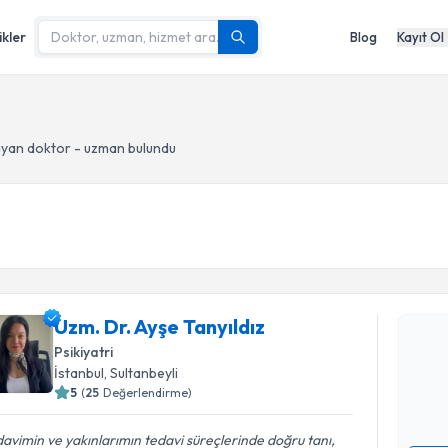
ikler
Blog
Kayıt Ol
yan doktor - uzman bulundu
Randevu T
Uzm. Dr. A
Uzm. Dr. Ayşe Tanyıldız
Size bu uzm
Psikiyatri
hazırlandığ
İstanbul
, Sultanbeyli
5
(
25
Değerlendirme)
E-posta Ad
avimin ve yakınlarımın tedavi süreçlerinde doğru tanı,