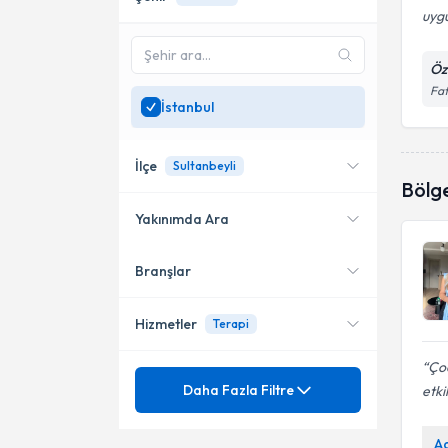
uygu
Öz
Fat
İstanbul
İlçe
Sultanbeyli
Bölg
Yakınımda Ara
Branşlar
Konumuma yakın uzmanları
Kadıköy
göster
Bakırköy
Hizmetler
Terapi
Şişli
Çoc
Mezuniyet
Psikiyatri
Daha Fazla Filtre
etki
Ataşehir
Uzmanlık Alınan Kurum
Agorafobi
A
Beşiktaş