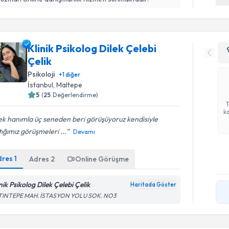
Klinik Psikolog Dilek Çelebi
Çelik
Psikoloji
+
1
diğer
İstanbul
, Maltepe
5
(
25
Değerlendirme)
ka
ek hanımla üç seneden beri görüşüyoruz kendisiyle
ığımız görüşmeleri ...
Devamı
dres
1
Adres
2
Online Görüşme
nik Psikolog Dilek Çelebi Çelik
Haritada Göster
TINTEPE MAH. İSTASYON YOLU SOK. NO3