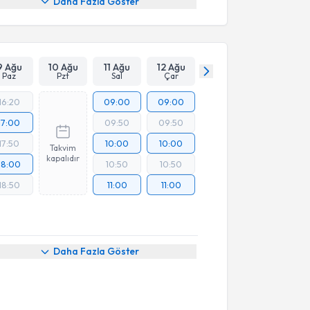
Daha Fazla Göster
9 Ağu
10 Ağu
11 Ağu
12 Ağu
Paz
Pzt
Sal
Çar
16:20
09:00
09:00
17:00
09:50
09:50
17:50
10:00
10:00
Takvim
kapalıdır
18:00
10:50
10:50
18:50
11:00
11:00
Daha Fazla Göster