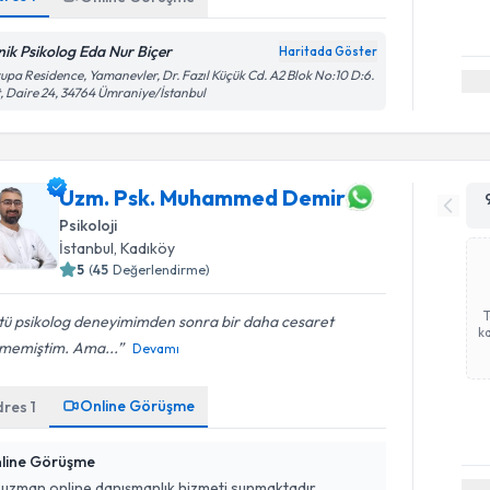
inik Psikolog Eda Nur Biçer
Haritada Göster
upa Residence, Yamanevler, Dr. Fazıl Küçük Cd. A2 Blok No:10 D:6.
, Daire 24, 34764 Ümraniye/İstanbul
Uzm. Psk. Muhammed Demir
Psikoloji
İstanbul
, Kadıköy
5
(
45
Değerlendirme)
tü psikolog deneyimimden sonra bir daha cesaret
ka
memiştim. Ama...
Devamı
Online Görüşme
dres
1
line Görüşme
 uzman online danışmanlık hizmeti sunmaktadır.