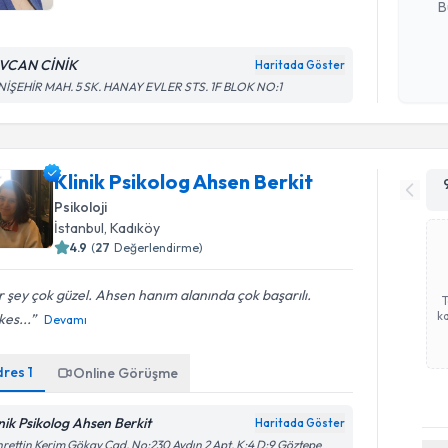
B
VCAN CİNİK
Haritada Göster
Kişisel
NİŞEHİR MAH. 5 SK. HANAY EVLER STS. 1F BLOK NO:1
okudum
işlenm
Klinik Psikolog Ahsen Berkit
Psikoloji
İstanbul
, Kadıköy
4.9
(
27
Değerlendirme)
 şey çok güzel. Ahsen hanım alanında çok başarılı.
ka
es...
Devamı
dres
1
Online Görüşme
inik Psikolog Ahsen Berkit
Haritada Göster
rettin Kerim Gökay Cad. No:230 Aydın 2 Apt. K:4 D:9 Göztepe