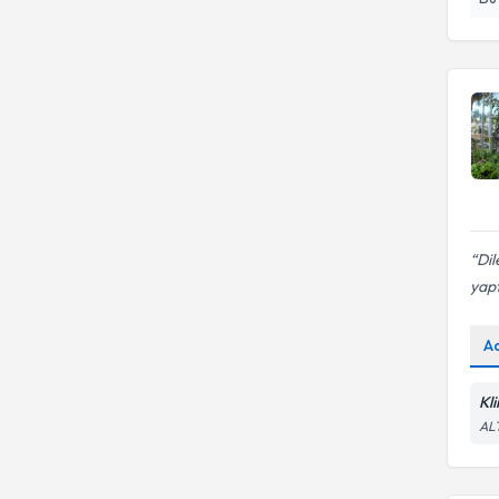
Dil
yapt
A
Kli
AL