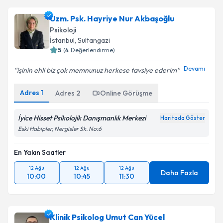
Uzm. Psk. Hayriye Nur Akbaşoğlu
Psikoloji
İstanbul
, Sultangazi
5
(
4
Değerlendirme)
Devamı
işinin ehli biz çok memnunuz herkese tavsiye ederim
Adres
1
Adres
2
Online Görüşme
İyice Hisset Psikolojik Danışmanlık Merkezi
Haritada Göster
Eski Habipler, Nergisler Sk. No:6
En Yakın Saatler
12 Ağu
12 Ağu
12 Ağu
Daha Fazla
10:00
10:45
11:30
Klinik Psikolog Umut Can Yücel