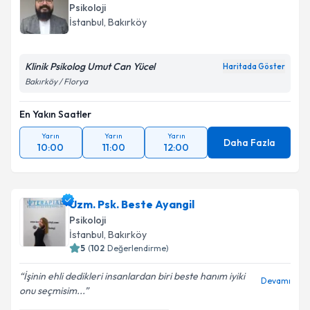
Psikoloji
İstanbul
, Bakırköy
Klinik Psikolog Umut Can Yücel
Haritada Göster
Bakırköy / Florya
En Yakın Saatler
Yarın
Yarın
Yarın
Daha Fazla
10:00
11:00
12:00
Uzm. Psk. Beste Ayangil
Psikoloji
İstanbul
, Bakırköy
5
(
102
Değerlendirme)
İşinin ehli dedikleri insanlardan biri beste hanım iyiki
Devamı
onu seçmisim...