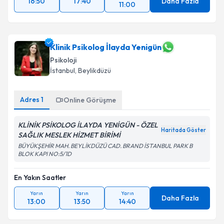
16:50
17:40
Daha Fazla
11:00
Klinik Psikolog İlayda Yenigün
Psikoloji
İstanbul
, Beylikdüzü
Adres
1
Online Görüşme
KLİNİK PSİKOLOG İLAYDA YENİGÜN - ÖZEL
Haritada Göster
SAĞLIK MESLEK HİZMET BİRİMİ
BÜYÜKŞEHİR MAH. BEYLİKDÜZÜ CAD. BRAND İSTANBUL PARK B
BLOK KAPI NO:5/1D
En Yakın Saatler
Yarın
Yarın
Yarın
Daha Fazla
13:00
13:50
14:40