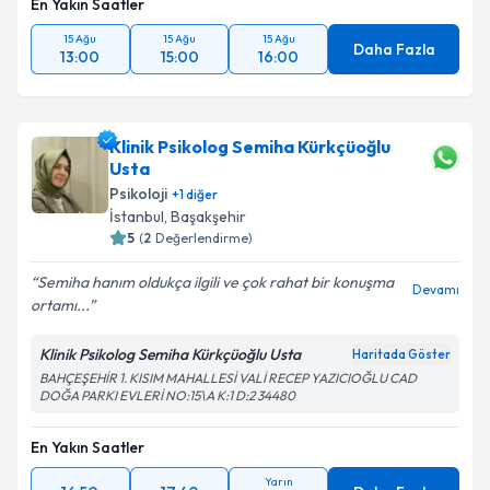
En Yakın Saatler
15 Ağu
15 Ağu
15 Ağu
Daha Fazla
13:00
15:00
16:00
Klinik Psikolog Semiha Kürkçüoğlu
Usta
Psikoloji
+
1
diğer
İstanbul
, Başakşehir
5
(
2
Değerlendirme)
Semiha hanım oldukça ilgili ve çok rahat bir konuşma
Devamı
ortamı...
Klinik Psikolog Semiha Kürkçüoğlu Usta
Haritada Göster
BAHÇEŞEHİR 1. KISIM MAHALLESİ VALİ RECEP YAZICIOĞLU CAD
DOĞA PARKI EVLERİ NO:15\A K:1 D:2 34480
En Yakın Saatler
Yarın