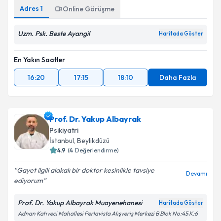
Adres
1
Online Görüşme
Uzm. Psk. Beste Ayangil
Haritada Göster
En Yakın Saatler
16:20
17:15
18:10
Daha Fazla
Prof. Dr. Yakup Albayrak
Psikiyatri
İstanbul
, Beylikdüzü
4.9
(
4
Değerlendirme)
Gayet ilgili alakalı bir doktor kesinlikle tavsiye
Devamı
ediyorum
Prof. Dr. Yakup Albayrak Muayenehanesi
Haritada Göster
Adnan Kahveci Mahallesi Perlavista Alışveriş Merkezi B Blok No:45 K:6