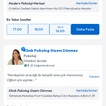
Modern Psikoloji Merkezi
Haritada Göster
Ortaklar Caddesi Sabah Apartmanı No:3 D:3 Mecidiyeköy Meydan
En Yakın Saatler
Yarın
17:00
18:00
Daha Fazla
16:00
Klinik Psikolog Gizem Dönmez
Psikoloji
İstanbul
, Avcılar
5
(
2
Değerlendirme)
Kardeşimin aracılığı ile tanıştık ama çok memnunuz.
Devamı
Oğlum için eşimle...
Klinik Psikolog Gizem Dönmez
Haritada Göster
Tahtakale Mahallesi Fırat 1 Caddesi Bahçe City's Rezidans A Blok D: 39