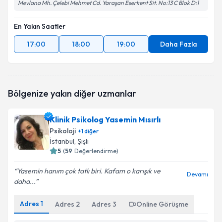
Mevlana Mh. Çelebi Mehmet Cd. Yaraşan Eserkent Sit. No:13 C Blok D:1
En Yakın Saatler
17:00
18:00
19:00
Daha Fazla
Bölgenize yakın diğer uzmanlar
Klinik Psikolog Yasemin Mısırlı
Psikoloji
+
1
diğer
İstanbul
, Şişli
5
(
59
Değerlendirme)
Yasemin hanım çok tatlı biri. Kafam o karışık ve
Devamı
daha...
Adres
1
Adres
2
Adres
3
Online Görüşme