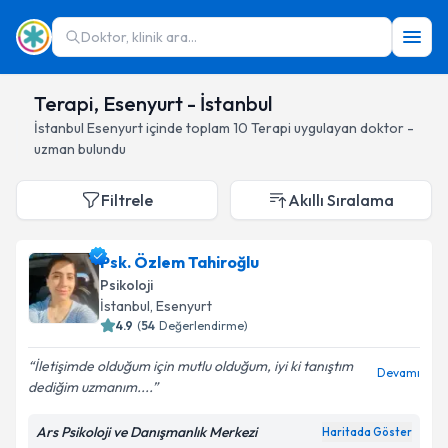
Doktor, klinik ara...
Terapi, Esenyurt - İstanbul
İstanbul
Esenyurt
içinde toplam
10
Terapi
uygulayan doktor -
uzman bulundu
Filtrele
Akıllı Sıralama
Psk. Özlem Tahiroğlu
Psikoloji
İstanbul
, Esenyurt
4.9
(
54
Değerlendirme)
İletişimde olduğum için mutlu olduğum, iyi ki tanıştım
Devamı
dediğim uzmanım....
Ars Psikoloji ve Danışmanlık Merkezi
Haritada Göster