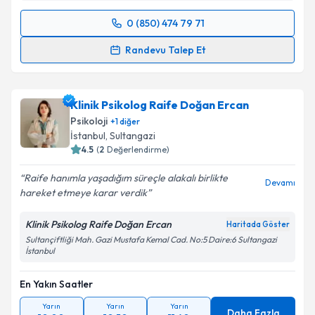
0 (850) 474 79 71
Randevu Takvimi Talebi
Randevu Talep Et
Prof. Dr. Yakup Albayrak
için randevu takvimi talebi
oluşturun. Size bu uzmandan randevu almanız için bir
Klinik Psikolog Raife Doğan Ercan
takvim hazırlandığında e-posta ile bilgilendireceğiz.
Psikoloji
+
1
diğer
E-posta Adresiniz
İstanbul
, Sultangazi
4.5
(
2
Değerlendirme)
Raife hanımla yaşadığım süreçle alakalı birlikte
Devamı
hareket etmeye karar verdik
Kişisel verilerimin işlenmesine ilişkin
Aydınlatma
Metni
'ni okudum ve kişisel verilerimin belirtilen
Klinik Psikolog Raife Doğan Ercan
Haritada Göster
kapsamda işlenmesini kabul ediyorum.
Sultançiftliği Mah. Gazi Mustafa Kemal Cad. No:5 Daire:6 Sultangazi
İstanbul
Takvim Talebini Gönder
En Yakın Saatler
Yarın
Yarın
Yarın
Daha Fazla