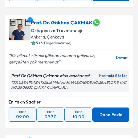
Prof. Dr. Gökhan ÇAKMAK
Ortopedi ve Travmatoloji
Ankara
, Çankaya
5
(
6
Değerlendirme)
Biz ailecek sürekli gökhan hocama geliyoruz,
Devamı
gerçekten çok memnunuz
Prof.Dr Gökhan Çakmak Muayenehanesi
Haritada Göster
1071 USTA PLAZA KIZILIRMAK MAH. 1443.CADDE NO:25 A BLOK 5. KAT
NO:35 06530 ÇANKAYA /ANKARA
En Yakın Saatler
Yarın
Yarın
Yarın
Daha Fazla
09:00
09:30
10:00