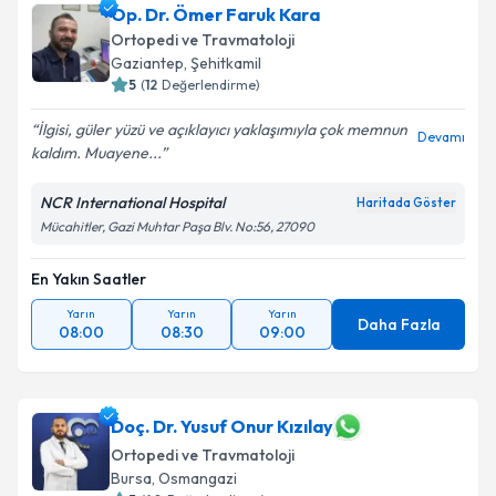
Op. Dr. Ömer Faruk Kara
Ortopedi ve Travmatoloji
Gaziantep
, Şehitkamil
5
(
12
Değerlendirme)
İlgisi, güler yüzü ve açıklayıcı yaklaşımıyla çok memnun
Devamı
kaldım. Muayene...
NCR International Hospital
Haritada Göster
Mücahitler, Gazi Muhtar Paşa Blv. No:56, 27090
En Yakın Saatler
Yarın
Yarın
Yarın
Daha Fazla
08:00
08:30
09:00
Doç. Dr. Yusuf Onur Kızılay
Ortopedi ve Travmatoloji
Bursa
, Osmangazi