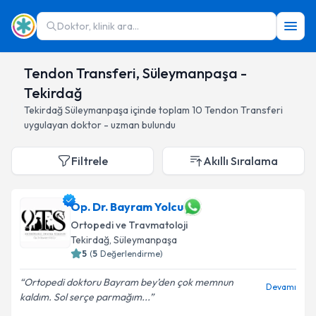
Doktor, klinik ara...
Tendon Transferi, Süleymanpaşa -
Tekirdağ
Tekirdağ
Süleymanpaşa
içinde toplam
10
Tendon Transferi
uygulayan doktor - uzman bulundu
Filtrele
Akıllı Sıralama
Op. Dr. Bayram Yolcu
Ortopedi ve Travmatoloji
Tekirdağ
, Süleymanpaşa
5
(
5
Değerlendirme)
Ortopedi doktoru Bayram bey’den çok memnun
Devamı
kaldım. Sol serçe parmağım...