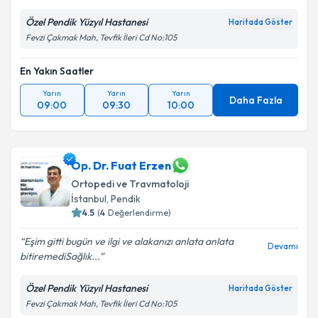
Özel Pendik Yüzyıl Hastanesi
Haritada Göster
Fevzi Çakmak Mah, Tevfik İleri Cd No:105
En Yakın Saatler
Yarın
Yarın
Yarın
Daha Fazla
09:00
09:30
10:00
Op. Dr. Fuat Erzen
Ortopedi ve Travmatoloji
İstanbul
, Pendik
4.5
(
4
Değerlendirme)
Eşim gitti bugün ve ilgi ve alakanızı anlata anlata
Devamı
bitiremediSağlık...
Özel Pendik Yüzyıl Hastanesi
Haritada Göster
Fevzi Çakmak Mah, Tevfik İleri Cd No:105