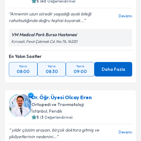
5
(
40
Değerlendirme)
Annemin uzun süredir yaşadığı ayak bileği
Devamı
rahatsızlığında doğru teşhisi koyarak...
VM Medical Park Bursa Hastanesi
Kırcaali, Fevzi Çakmak Cd. No:76, 16220
En Yakın Saatler
Yarın
Yarın
Yarın
Daha Fazla
08:00
08:30
09:00
Dr. Öğr. Üyesi Olcay Eren
Ortopedi ve Travmatoloji
İstanbul
, Pendik
5
(
3
Değerlendirme)
yıldır çözüm arayan, birçok doktora gitmiş ve
Devamı
şikâyetlerinin nedenini...