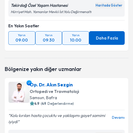
Tekirdağ Özel Yaşam Hastanesi
Haritada Göster
Hürriyet Mah. Yamanlar Mevkii İst.Yolu Değirmenaltı
En Yakın Saatler
Yarın
Yarın
Yarın
Daha Fazla
09:00
09:30
10:00
Bölgenize yakın diğer uzmanlar
Op. Dr. Akın Sezgin
Ortopedi ve Travmatoloji
Samsun
, Bafra
4.9
(
49
Değerlendirme)
Kolu kırılan hasta çocuktu ve yaklaşımı gayet samimi
Devamı
iyiydi