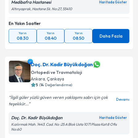
Medibafra Hastanesi
Haritada Göster
Altınyaprak, Hastane Sk. No:27, 55410
En Yakın Saatler
Yarın
Yarın
Yarın
Daha Fazla
08:30
08:40
08:50
Doç. Dr. Kadir Büyükdoğan
Ortopedi ve Travmatoloji
Ankara
, Çankaya
5
(
14
Değerlendirme)
İlgili güler yüzlü güven veren yaklaşımı sabrı için çok
Devamı
teşekkür...
Doç. Dr. Kadir Büyükdoğan
Haritada Göster
Kızılırmak Mah. 1443. Cad. No :25 A Blok Usta 1071 Plaza Kat:8 Ofis
No:60