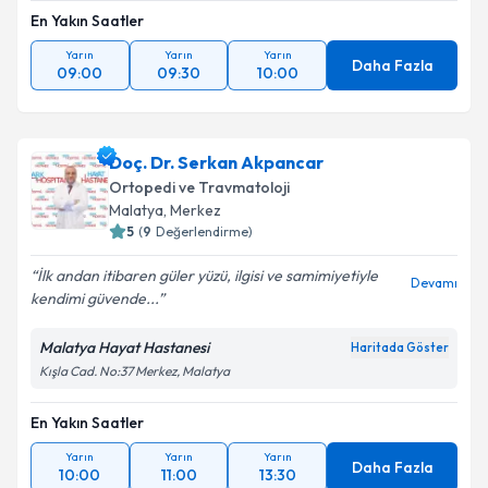
En Yakın Saatler
Yarın
Yarın
Yarın
Daha Fazla
09:00
09:30
10:00
Doç. Dr. Serkan Akpancar
Ortopedi ve Travmatoloji
Malatya
, Merkez
5
(
9
Değerlendirme)
İlk andan itibaren güler yüzü, ilgisi ve samimiyetiyle
Devamı
kendimi güvende...
Malatya Hayat Hastanesi
Haritada Göster
Kışla Cad. No:37 Merkez, Malatya
En Yakın Saatler
Yarın
Yarın
Yarın
Daha Fazla
10:00
11:00
13:30