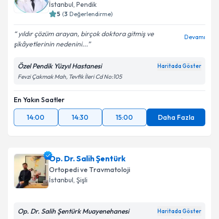
İstanbul
, Pendik
5
(
3
Değerlendirme)
yıldır çözüm arayan, birçok doktora gitmiş ve
Devamı
şikâyetlerinin nedenini...
Özel Pendik Yüzyıl Hastanesi
Haritada Göster
Fevzi Çakmak Mah, Tevfik İleri Cd No:105
En Yakın Saatler
14:00
14:30
15:00
Daha Fazla
Op. Dr. Salih Şentürk
Ortopedi ve Travmatoloji
İstanbul
, Şişli
Op. Dr. Salih Şentürk Muayenehanesi
Haritada Göster