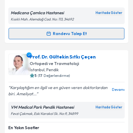
Medicana Çamlıca Hastanesi
Haritada Göster
Kısıklı Mah. Alemdağ Cad. No: 113, 34692
Randevu Talep Et
Randevu Takvimi Talebi
Op. Dr. Özcan Kalem
için randevu takvimi talebi
Prof. Dr. Gültekin Sıtkı Çeçen
oluşturun. Size bu uzmandan randevu almanız için bir
Ortopedi ve Travmatoloji
takvim hazırlandığında e-posta ile bilgilendireceğiz.
İstanbul
, Pendik
5
(
17
Değerlendirme)
E-posta Adresiniz
Karşılaştığım en ilgili ve en güven veren doktorlardan
Devamı
biri. Ameliyat...
VM Medical Park Pendik Hastanesi
Haritada Göster
Kişisel verilerimin işlenmesine ilişkin
Aydınlatma
Fevzi Çakmak, Eski Karakol Sk. No:9, 34899
Metni
'ni okudum ve kişisel verilerimin belirtilen
kapsamda işlenmesini kabul ediyorum.
En Yakın Saatler