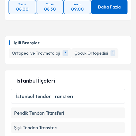
Yarın
Yarın
Yarın
Takvim Talebini Gönder
Daha Fazla
08:00
08:30
09:00
İlgili Branşlar
Ortopedi ve Travmatoloji
Çocuk Ortopedisi
3
1
İstanbul İlçeleri
İstanbul
Tendon Transferi
Pendik
Tendon Transferi
Şişli
Tendon Transferi