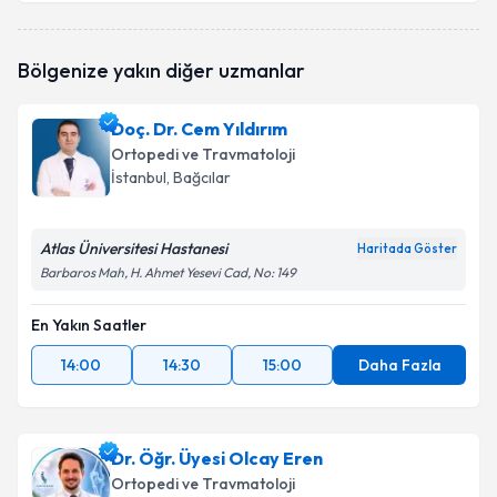
Doç. Dr. Serkan Sürücü
için randevu takvimi talebi
oluşturun. Size bu uzmandan randevu almanız için bir
takvim hazırlandığında e-posta ile bilgilendireceğiz.
Bölgenize yakın diğer uzmanlar
E-posta Adresiniz
Doç. Dr. Cem Yıldırım
Ortopedi ve Travmatoloji
İstanbul
, Bağcılar
Kişisel verilerimin işlenmesine ilişkin
Aydınlatma
Metni
'ni okudum ve kişisel verilerimin belirtilen
Atlas Üniversitesi Hastanesi
Haritada Göster
kapsamda işlenmesini kabul ediyorum.
Barbaros Mah, H. Ahmet Yesevi Cad, No: 149
Takvim Talebini Gönder
En Yakın Saatler
14:00
14:30
15:00
Daha Fazla
Dr. Öğr. Üyesi Olcay Eren
Ortopedi ve Travmatoloji