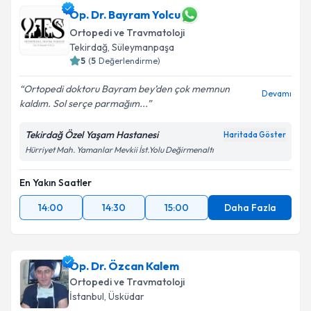
Doç. Dr. Ali Öner
için randevu takvimi talebi
Op. Dr. Bayram Yolcu
oluşturun. Size bu uzmandan randevu almanız için bir
Ortopedi ve Travmatoloji
takvim hazırlandığında e-posta ile bilgilendireceğiz.
Tekirdağ
, Süleymanpaşa
5
(
5
Değerlendirme)
E-posta Adresiniz
Ortopedi doktoru Bayram bey’den çok memnun
Devamı
kaldım. Sol serçe parmağım...
Tekirdağ Özel Yaşam Hastanesi
Kişisel verilerimin işlenmesine ilişkin
Aydınlatma
Haritada Göster
Metni
'ni okudum ve kişisel verilerimin belirtilen
Hürriyet Mah. Yamanlar Mevkii İst.Yolu Değirmenaltı
kapsamda işlenmesini kabul ediyorum.
En Yakın Saatler
Takvim Talebini Gönder
14:00
14:30
15:00
Daha Fazla
Op. Dr. Özcan Kalem
Ortopedi ve Travmatoloji
İstanbul
, Üsküdar