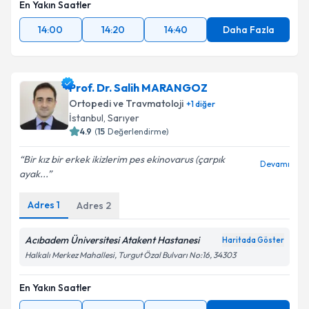
En Yakın Saatler
14:00
14:20
14:40
Daha Fazla
Prof. Dr. Salih MARANGOZ
Ortopedi ve Travmatoloji
+
1
diğer
İstanbul
, Sarıyer
4.9
(
15
Değerlendirme)
Bir kız bir erkek ikizlerim pes ekinovarus (çarpık
Devamı
ayak...
Adres
1
Adres
2
Acıbadem Üniversitesi Atakent Hastanesi
Haritada Göster
Halkalı Merkez Mahallesi, Turgut Özal Bulvarı No:16, 34303
En Yakın Saatler