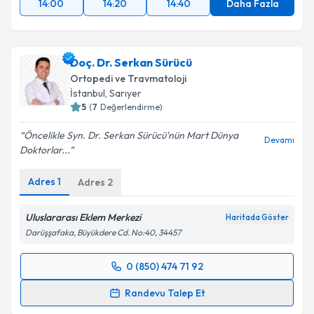
14:00
14:20
14:40
Daha Fazla
Doç. Dr. Serkan Sürücü
Ortopedi ve Travmatoloji
İstanbul
, Sarıyer
5
(
7
Değerlendirme)
Öncelikle Syn. Dr. Serkan Sürücü'nün Mart Dünya
Devamı
Doktorlar...
Adres
1
Adres
2
Uluslararası Eklem Merkezi
Haritada Göster
Darüşşafaka, Büyükdere Cd. No:40, 34457
0 (850) 474 71 92
Randevu Takvimi Talebi
Randevu Talep Et