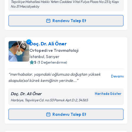
Teşvikiye Mahallesi Hakkı Yeten Caddesi Vital Fulya Plaza No:23 İç Kapı
No:31 Mecidiyeköy
Randevu Talep Et
Randevu Takvimi Talebi
Op. Dr. Salih Şentürk
için randevu takvimi talebi
Doç. Dr. Ali Öner
oluşturun. Size bu uzmandan randevu almanız için bir
Ortopedi ve Travmatoloji
takvim hazırlandığında e-posta ile bilgilendireceğiz.
İstanbul
, Sarıyer
5
(
1
Değerlendirme)
E-posta Adresiniz
merhabalar. yaşındaki oğlumuza doğuştan yüksek
Devamı
skapula(sol kürek kemiğinin yerinde...
Doç. Dr. Ali Öner
Haritada Göster
Kişisel verilerimin işlenmesine ilişkin
Aydınlatma
Harbiye, Teşvikiye Cd. no:53 Pamuk Apt.D:2, 34365
Metni
'ni okudum ve kişisel verilerimin belirtilen
kapsamda işlenmesini kabul ediyorum.
Randevu Talep Et
Randevu Takvimi Talebi
Takvim Talebini Gönder