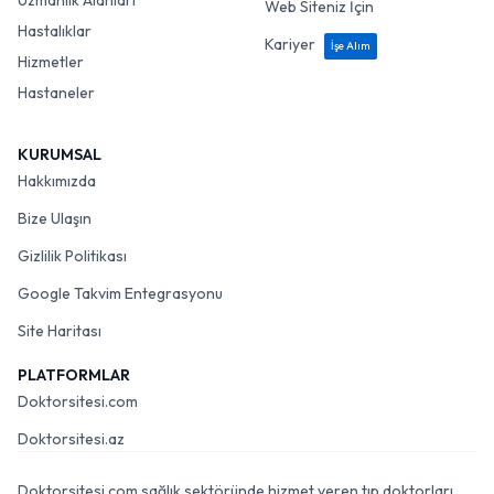
Uzmanlık Alanları
Web Siteniz İçin
Hastalıklar
Kariyer
İşe Alım
Hizmetler
Hastaneler
KURUMSAL
Hakkımızda
Bize Ulaşın
Gizlilik Politikası
Google Takvim Entegrasyonu
Site Haritası
PLATFORMLAR
Doktorsitesi.com
Doktorsitesi.az
Doktorsitesi.com sağlık sektöründe hizmet veren tıp doktorları,