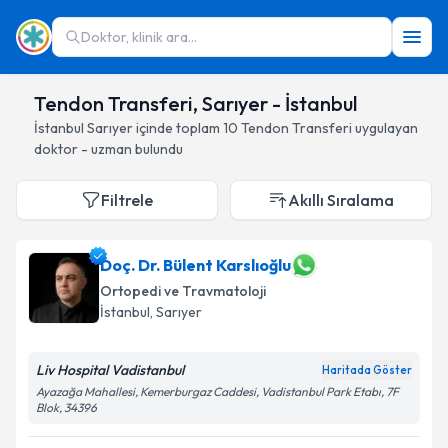
Doktor, klinik ara...
Tendon Transferi, Sarıyer - İstanbul
İstanbul
Sarıyer
içinde toplam
10
Tendon Transferi
uygulayan
doktor - uzman bulundu
Filtrele
Akıllı Sıralama
Doç. Dr. Bülent Karslıoğlu
Ortopedi ve Travmatoloji
İstanbul
, Sarıyer
Liv Hospital Vadistanbul
Haritada Göster
Ayazağa Mahallesi, Kemerburgaz Caddesi, Vadistanbul Park Etabı, 7F
Blok, 34396