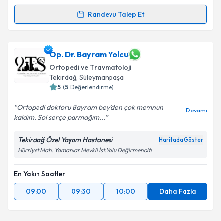
kapsamda işlenmesini kabul ediyorum.
Randevu Talep Et
Randevu Takvimi Talebi
Takvim Talebini Gönder
Doç. Dr. Serdar Toker
için randevu takvimi talebi
Op. Dr. Bayram Yolcu
oluşturun. Size bu uzmandan randevu almanız için bir
Ortopedi ve Travmatoloji
takvim hazırlandığında e-posta ile bilgilendireceğiz.
Tekirdağ
, Süleymanpaşa
5
(
5
Değerlendirme)
E-posta Adresiniz
Ortopedi doktoru Bayram bey’den çok memnun
Devamı
kaldım. Sol serçe parmağım...
Tekirdağ Özel Yaşam Hastanesi
Kişisel verilerimin işlenmesine ilişkin
Aydınlatma
Haritada Göster
Metni
'ni okudum ve kişisel verilerimin belirtilen
Hürriyet Mah. Yamanlar Mevkii İst.Yolu Değirmenaltı
kapsamda işlenmesini kabul ediyorum.
En Yakın Saatler
Takvim Talebini Gönder
09:00
09:30
10:00
Daha Fazla