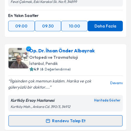
Fevzi Çakmak, Eski Karakol Sk. No:9, 34899
En Yakın Saatler
09:00
09:30
10:00
Daha Fazla
Op. Dr. İhsan Önder Albayrak
Ortopedi ve Travmatoloji
İstanbul
, Pendik
4.9
(
6
Değerlendirme)
İlgisinden çok memnun kaldım. Harika ve çok
Devamı
güleryüzlü bir doktor....
Kurtköy Ersoy Hastanesi
Haritada Göster
Kurtköy Mah., Ankara Cd. 390/3, 34912
Randevu Talep Et
Randevu Takvimi Talebi