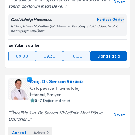
Devamı
sonra, doktorum İhsan Bey’e...
Özel Adatıp Hastanesi
Haritada Göster
İstiklal, İstiklal Mahallesi Şehit Mehmet Karabaşoğlu Caddesi, No.67,
Kazımpaşa Yolu Üzeri
En Yakın Saatler
09:00
09:30
10:00
Daha Fazla
Doç. Dr. Serkan Sürücü
Ortopedi ve Travmatoloji
İstanbul
, Sarıyer
5
(
7
Değerlendirme)
Öncelikle Syn. Dr. Serkan Sürücü'nün Mart Dünya
Devamı
Doktorlar...
Adres
1
Adres
2