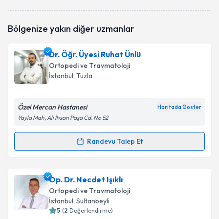
Op. Dr. İhsan Önder Albayrak
için randevu takvimi
Bölgenize yakın diğer uzmanlar
talebi oluşturun. Size bu uzmandan randevu almanız
için bir takvim hazırlandığında e-posta ile
bilgilendireceğiz.
Dr. Öğr. Üyesi Ruhat Ünlü
Ortopedi ve Travmatoloji
E-posta Adresiniz
İstanbul
, Tuzla
Özel Mercan Hastanesi
Haritada Göster
Kişisel verilerimin işlenmesine ilişkin
Aydınlatma
Yayla Mah, Ali İhsan Paşa Cd. No 52
Metni
'ni okudum ve kişisel verilerimin belirtilen
kapsamda işlenmesini kabul ediyorum.
Randevu Talep Et
Randevu Takvimi Talebi
Takvim Talebini Gönder
Dr. Öğr. Üyesi Ruhat Ünlü
için randevu takvimi talebi
Op. Dr. Necdet Işıklı
oluşturun. Size bu uzmandan randevu almanız için bir
Ortopedi ve Travmatoloji
takvim hazırlandığında e-posta ile bilgilendireceğiz.
İstanbul
, Sultanbeyli
5
(
2
Değerlendirme)
E-posta Adresiniz