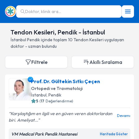
Doktor, klinik ara...
Tendon Kesileri, Pendik - İstanbul
İstanbul
Pendik
içinde toplam
10
Tendon Kesileri
uygulayan
doktor - uzman bulundu
Filtrele
Akıllı Sıralama
Prof. Dr. Gültekin Sıtkı Çeçen
Ortopedi ve Travmatoloji
İstanbul
, Pendik
5
(
17
Değerlendirme)
Karşılaştığım en ilgili ve en güven veren doktorlardan
Devamı
biri. Ameliyat...
VM Medical Park Pendik Hastanesi
Haritada Göster