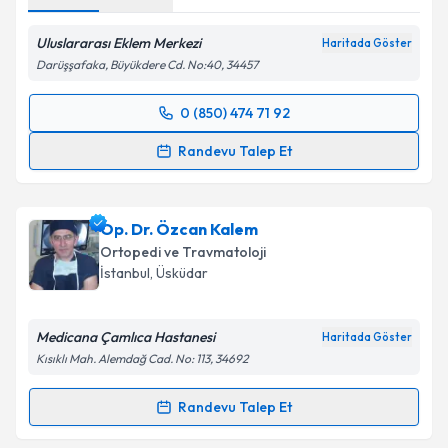
Uluslararası Eklem Merkezi
Haritada Göster
Darüşşafaka, Büyükdere Cd. No:40, 34457
0 (850) 474 71 92
Randevu Takvimi Talebi
Randevu Talep Et
Doç. Dr. Serkan Sürücü
için randevu takvimi talebi
oluşturun. Size bu uzmandan randevu almanız için bir
Op. Dr. Özcan Kalem
takvim hazırlandığında e-posta ile bilgilendireceğiz.
Ortopedi ve Travmatoloji
E-posta Adresiniz
İstanbul
, Üsküdar
Medicana Çamlıca Hastanesi
Haritada Göster
Kısıklı Mah. Alemdağ Cad. No: 113, 34692
Kişisel verilerimin işlenmesine ilişkin
Aydınlatma
Metni
'ni okudum ve kişisel verilerimin belirtilen
Randevu Talep Et
kapsamda işlenmesini kabul ediyorum.
Randevu Takvimi Talebi