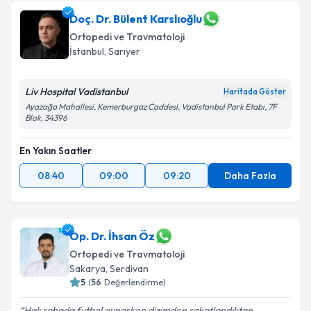
Doç. Dr. Bülent Karslıoğlu
Ortopedi ve Travmatoloji
İstanbul
, Sarıyer
Liv Hospital Vadistanbul
Haritada Göster
Ayazağa Mahallesi, Kemerburgaz Caddesi, Vadistanbul Park Etabı, 7F
Blok, 34396
En Yakın Saatler
08:40
09:00
09:20
Daha Fazla
Op. Dr. İhsan Öz
Ortopedi ve Travmatoloji
Sakarya
, Serdivan
5
(
56
Değerlendirme)
Halı sahada futbol oynarken dizimden sakatlandıktan