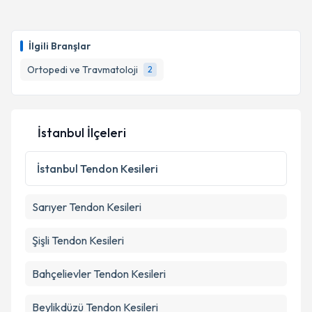
Takvim Talebini Gönder
Op. Dr. Özcan Kalem
için randevu takvimi talebi
oluşturun. Size bu uzmandan randevu almanız için bir
İlgili Branşlar
takvim hazırlandığında e-posta ile bilgilendireceğiz.
Ortopedi ve Travmatoloji
2
E-posta Adresiniz
İstanbul İlçeleri
Kişisel verilerimin işlenmesine ilişkin
Aydınlatma
Metni
'ni okudum ve kişisel verilerimin belirtilen
İstanbul
Tendon Kesileri
kapsamda işlenmesini kabul ediyorum.
Sarıyer
Tendon Kesileri
Takvim Talebini Gönder
Şişli
Tendon Kesileri
Bahçelievler
Tendon Kesileri
Beylikdüzü
Tendon Kesileri