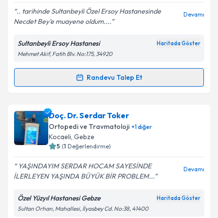
.. tarihinde Sultanbeyli Özel Ersoy Hastanesinde
Devamı
Necdet Bey'e muayene oldum....
Sultanbeyli Ersoy Hastanesi
Haritada Göster
Kişisel verilerimin işlenmesine ilişkin
Aydınlatma
Mehmet Akif, Fatih Blv. No:175, 34920
Metni
'ni okudum ve kişisel verilerimin belirtilen
kapsamda işlenmesini kabul ediyorum.
Randevu Talep Et
Randevu Takvimi Talebi
Takvim Talebini Gönder
Op. Dr. Necdet Işıklı
için randevu takvimi talebi
Doç. Dr. Serdar Toker
oluşturun. Size bu uzmandan randevu almanız için bir
Ortopedi ve Travmatoloji
+
1
diğer
takvim hazırlandığında e-posta ile bilgilendireceğiz.
Kocaeli
, Gebze
5
(
1
Değerlendirme)
E-posta Adresiniz
YAŞINDAYIM SERDAR HOCAM SAYESİNDE
Devamı
İLERLEYEN YAŞINDA BÜYÜK BİR PROBLEM...
Özel Yüzyıl Hastanesi Gebze
Haritada Göster
Kişisel verilerimin işlenmesine ilişkin
Aydınlatma
Sultan Orhan, Mahallesi, İlyasbey Cd. No:38, 41400
Metni
'ni okudum ve kişisel verilerimin belirtilen