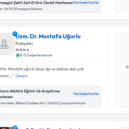
işlenm
imesgut Şehit Sait Ertürk Devlet Hastanesi
Haritada Göster
er, 06790 Etimesgut/Ankara
Randevu T
Uzm. Dr. Mustafa Uğurlu
Uzm. Dr. 
Size bu uzm
Psikiyatri
hazırlandığ
Ankara
5
(
1
Değerlendirme)
E-posta Ad
B
tor Mustafa uğurlu beye ilgi ve alakası dan çok
nun...
Devamı
Kişisel
kara Atatürk Eğıtım Ve Araştirma
okudum
Haritada Göster
stanesı
işlenm
versiteler, Bilkent Caddesi No:1, 06800 Çankaya/Ankara
Randevu T