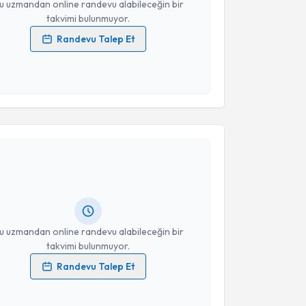
u uzmandan online randevu alabileceğin bir
takvimi bulunmuyor.
Randevu Talep Et
 verilerimin işlenmesine ilişkin
Aydınlatma Metni
'ni
 ve kişisel verilerimin belirtilen kapsamda
esini kabul ediyorum.
akvimi Talebi
Takvim Talebini Gönder
 Baysak
için randevu takvimi talebi oluşturun. Size bu
ndevu almanız için bir takvim hazırlandığında e-
lgilendireceğiz.
resiniz
u uzmandan online randevu alabileceğin bir
takvimi bulunmuyor.
Randevu Talep Et
 verilerimin işlenmesine ilişkin
Aydınlatma Metni
'ni
 ve kişisel verilerimin belirtilen kapsamda