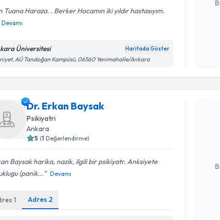
B
 Tuana Haraza. . Berker Hocamın iki yıldır hastasıyım.
Devamı
Kişisel
okudum
kara Üniversitesi
Haritada Göster
işlenm
niyet, AÜ Tandoğan Kampüsü, 06560 Yenimahalle/Ankara
Randevu T
Dr. Erkan Baysak
Dr. Erkan
Psikiyatri
uzmandan ra
Ankara
posta ile bi
5
(
1
Değerlendirme)
E-posta Ad
an Baysak harika, nazik, ilgili bir psikiyatr. Anksiyete
B
klugu (panik...
Devamı
Adres
2
dres
1
Kişisel
okudum