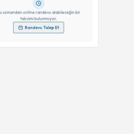
resiniz
u uzmandan online randevu alabileceğin bir
takvimi bulunmuyor.
Randevu Talep Et
 verilerimin işlenmesine ilişkin
Aydınlatma Metni
'ni
 ve kişisel verilerimin belirtilen kapsamda
esini kabul ediyorum.
Takvim Talebini Gönder