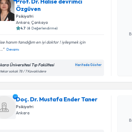
Prof. Dr. Halise devrimci
Prof. Dr.
Özgüven
oluşturun. 
hazırlandığ
Psikiyatri
Ankara
, Çankaya
E-posta Ad
4.7
(
6
Değerlendirme)
B
ise hanım tanıdığım en iyi doktor ! iyileşmek için
..
Devamı
Kişisel
okudum
kara Üniversitesi Tıp Fakültesi
Haritada Göster
işlenm
Randevu T
tekar sokak 78 / 7 Kavaklıdere
Doç. Dr. 
oluşturun. 
Doç. Dr. Mustafa Ender Taner
hazırlandığ
Psikiyatri
E-posta Ad
Ankara
B