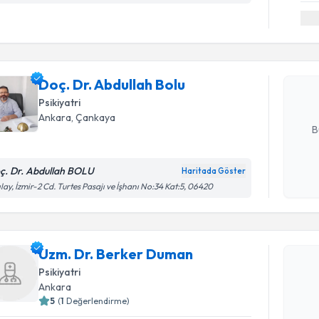
Randevu T
Doç. Dr. A
Size bu uzm
Doç. Dr. Abdullah Bolu
hazırlandığ
Psikiyatri
E-posta Ad
Ankara
, Çankaya
B
ç. Dr. Abdullah BOLU
Haritada Göster
Kişisel
ılay, İzmir-2 Cd. Turtes Pasajı ve İşhanı No:34 Kat:5, 06420
okudum
Randevu T
işlenm
Uzm. Dr. 
Uzm. Dr. Berker Duman
Size bu uzm
Psikiyatri
hazırlandığ
Ankara
5
(
1
Değerlendirme)
E-posta Ad