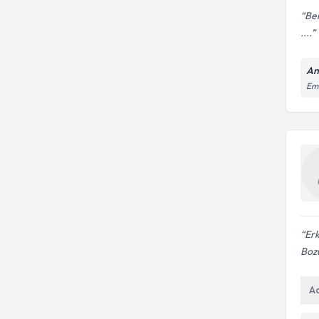
Ben
....
An
Em
Erk
Bozu
A