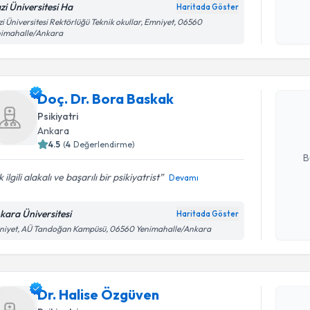
zi Üniversitesi Ha
Haritada Göster
Kişisel
i Üniversitesi Rektörlüğü Teknik okullar, Emniyet, 06560
nimahalle/Ankara
okudum
Randevu T
işlenm
Doç. Dr. 
Doç. Dr. Bora Baskak
Size bu uzm
hazırlandığ
Psikiyatri
Ankara
E-posta Ad
4.5
(
4
Değerlendirme)
B
 ilgili alakalı ve başarılı bir psikiyatrist
Devamı
Kişisel
kara Üniversitesi
Haritada Göster
Randevu T
okudum
niyet, AÜ Tandoğan Kampüsü, 06560 Yenimahalle/Ankara
işlenm
Dr. Halis
bu uzmandan
Dr. Halise Özgüven
posta ile bi