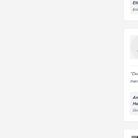
Et
Erl
Dok
mem
An
Ha
Üni