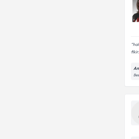
hal
fikir.
An
Bes