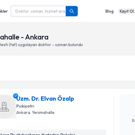
ikler
Blog
Kayıt Ol
mahalle - Ankara
testi (tat)
uygulayan doktor - uzman bulundu
Randevu T
Uzm. Dr. 
Size bu uzm
Uzm. Dr. Elvan Özalp
hazırlandığ
Psikiyatri
Ankara
, Yenimahalle
E-posta Ad
B