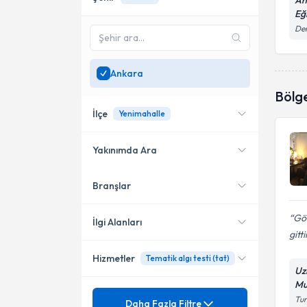
An
Eğ
Dem
Ankara
Bölg
İlçe
Yenimahalle
Yakınımda Ara
Branşlar
Konumuma yakın uzmanları
Çankaya
göster
Gön
Altındağ
İlgi Alanları
gitt
Beypazarı
Hizmetler
Tematik algı testi (tat)
Psikiyatri
Uz
Yenimahalle
Mu
Ünvan
İnternet Bağımlılığı
Tun
Daha Fazla Filtre