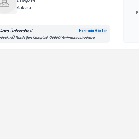
Psikiyatri
E-posta Ad
Ankara
B
kara Üniversitesi
Haritada Göster
Kişisel
niyet, AÜ Tandoğan Kampüsü, 06560 Yenimahalle/Ankara
okudum
işlenm