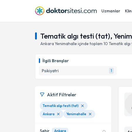
Uzmanlar
Klin
Tematik algı testi (tat), Yeni
Ankara
Yenimahalle
içinde toplam
10
Tematik algı 
İlgili Branşlar
Psikiyatri
1
Aktif Filtreler
Tematik algı testi (tat)
Ankara
Yenimahalle
Şehir
Ankara