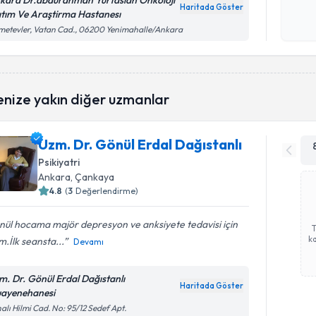
kara Dr.abdurahman Yurtaslan Onkolojı
Haritada Göster
ıtım Ve Araştirma Hastanesı
Kişisel
etevler, Vatan Cad., 06200 Yenimahalle/Ankara
okudum
işlenm
enize yakın diğer uzmanlar
Uzm. Dr. Gönül Erdal Dağıstanlı
Psikiyatri
Ankara
, Çankaya
4.8
(
3
Değerlendirme)
ül hocama majör depresyon ve anksiyete tedavisi için
ka
im.İlk seansta...
Devamı
m. Dr. Gönül Erdal Dağıstanlı
Haritada Göster
ayenehanesi
alı Hilmi Cad. No: 95/12 Sedef Apt.