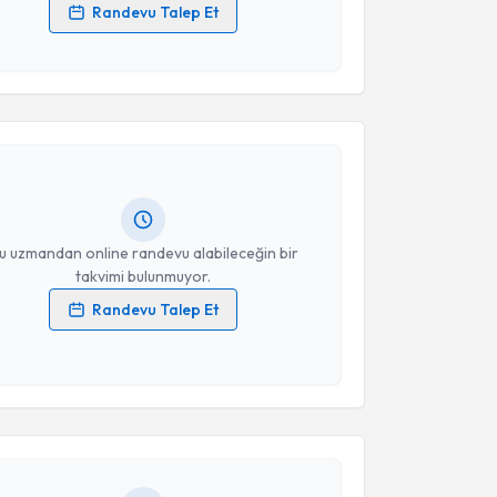
Randevu Talep Et
 verilerimin işlenmesine ilişkin
Aydınlatma Metni
'ni
 ve kişisel verilerimin belirtilen kapsamda
akvimi Talebi
esini kabul ediyorum.
Bora Baskak
için randevu takvimi talebi oluşturun.
Takvim Talebini Gönder
andan randevu almanız için bir takvim
ında e-posta ile bilgilendireceğiz.
resiniz
u uzmandan online randevu alabileceğin bir
takvimi bulunmuyor.
Randevu Talep Et
 verilerimin işlenmesine ilişkin
Aydınlatma Metni
'ni
akvimi Talebi
 ve kişisel verilerimin belirtilen kapsamda
esini kabul ediyorum.
e Özgüven
için randevu takvimi talebi oluşturun. Size
Takvim Talebini Gönder
 randevu almanız için bir takvim hazırlandığında e-
lgilendireceğiz.