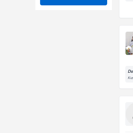
Kabus Bozukluğu
Alexander pratik yetenek testi
Kaka Kaçırma
Cattell 2a zeka testi
Uzm. Dr.
Sertleşme Problemi
Mmpi (minnesota çok yönlü
kişilik envanteri)
Şizofreni
Süreklilik anksiyete ölçeği
Stres
Tematik algı testi (tat)
Uyku Bozukluğu ve
Do
uyurgezerlik
Kız
Uyum Bozuklukları
Vajinismus
Vücut (Beden) Disformik
Bozukluğu