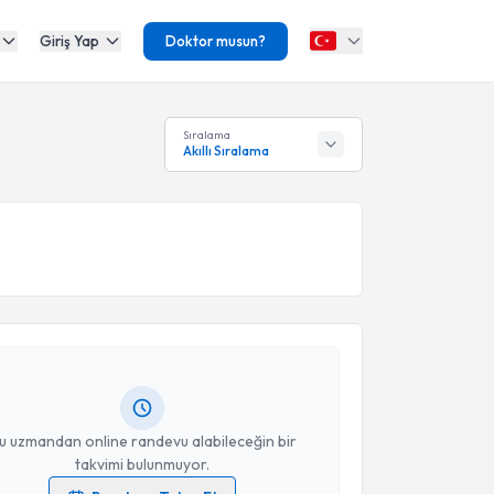
Giriş Yap
Doktor musun?
Sıralama
Akıllı Sıralama
akvimi Talebi
Elvan Özalp
için randevu takvimi talebi oluşturun.
andan randevu almanız için bir takvim
ında e-posta ile bilgilendireceğiz.
resiniz
u uzmandan online randevu alabileceğin bir
takvimi bulunmuyor.