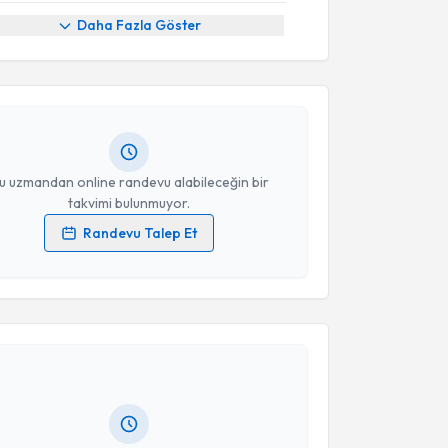
akvimi Talebi
Daha Fazla Göster
bdullah Bolu
için randevu takvimi talebi oluşturun.
andan randevu almanız için bir takvim
ında e-posta ile bilgilendireceğiz.
resiniz
u uzmandan online randevu alabileceğin bir
takvimi bulunmuyor.
Randevu Talep Et
 verilerimin işlenmesine ilişkin
Aydınlatma Metni
'ni
 ve kişisel verilerimin belirtilen kapsamda
akvimi Talebi
esini kabul ediyorum.
Berker Duman
için randevu takvimi talebi oluşturun.
Takvim Talebini Gönder
andan randevu almanız için bir takvim
ında e-posta ile bilgilendireceğiz.
resiniz