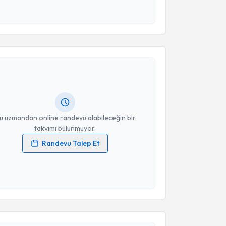
esini kabul ediyorum.
akvimi Talebi
Takvim Talebini Gönder
Mustafa Uğurlu
için randevu takvimi talebi oluşturun.
andan randevu almanız için bir takvim
ında e-posta ile bilgilendireceğiz.
resiniz
u uzmandan online randevu alabileceğin bir
takvimi bulunmuyor.
Randevu Talep Et
 verilerimin işlenmesine ilişkin
Aydınlatma Metni
'ni
 ve kişisel verilerimin belirtilen kapsamda
esini kabul ediyorum.
akvimi Talebi
Takvim Talebini Gönder