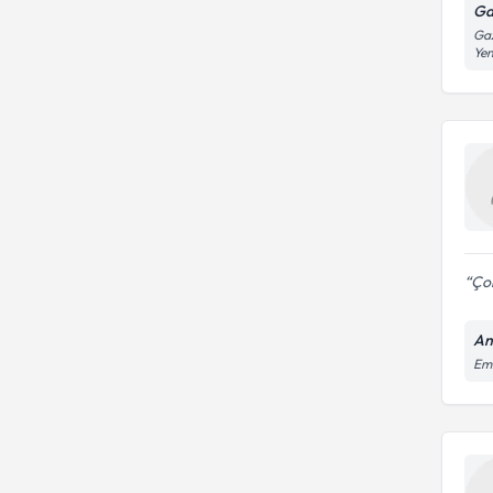
Ga
Gaz
Ye
Çok
An
Em