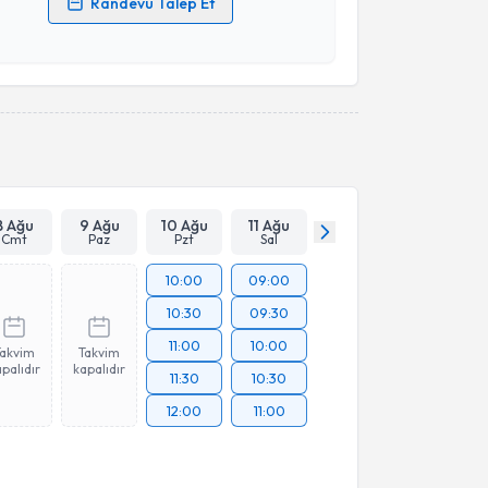
Randevu Talep Et
 verilerimin işlenmesine ilişkin
Aydınlatma Metni
'ni
 ve kişisel verilerimin belirtilen kapsamda
esini kabul ediyorum.
Takvim Talebini Gönder
8 Ağu
9 Ağu
10 Ağu
11 Ağu
Cmt
Paz
Pzt
Sal
10:00
09:00
10:30
09:30
11:00
10:00
Takvim
Takvim
palıdır
kapalıdır
11:30
10:30
12:00
11:00