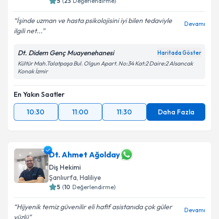
5
(
23
Değerlendirme)
İşinde uzman ve hasta psikolojisini iyi bilen tedaviyle
Devamı
ilgili net...
Dt. Didem Genç Muayenehanesi
Haritada Göster
Kültür Mah.Talatpaşa Bul. Olgun Apart. No:34 Kat:2 Daire:2 Alsancak
Konak İzmir
En Yakın Saatler
10:30
11:00
11:30
Daha Fazla
Dt. Ahmet Ağolday
Diş Hekimi
Şanlıurfa
, Haliliye
5
(
10
Değerlendirme)
Hijyenik temiz güvenilir eli hafif asistanıda çok güler
Devamı
yüzlü