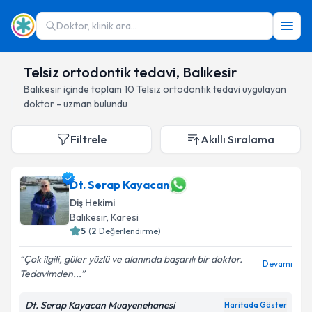
Doktor, klinik ara...
Telsiz ortodontik tedavi, Balıkesir
Balıkesir
içinde toplam
10
Telsiz ortodontik tedavi
uygulayan
doktor - uzman bulundu
Filtrele
Akıllı Sıralama
Dt. Serap Kayacan
Diş Hekimi
Balıkesir
, Karesi
5
(
2
Değerlendirme)
Çok ilgili, güler yüzlü ve alanında başarılı bir doktor.
Devamı
Tedavimden...
Dt. Serap Kayacan Muayenehanesi
Haritada Göster