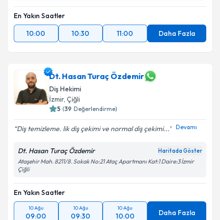
En Yakın Saatler
10:00
10:30
11:00
Daha Fazla
Dt. Hasan Turaç Özdemir
Diş Hekimi
İzmir
, Çiğli
5
(
39
Değerlendirme)
Devamı
Diş temizleme. lik diş çekimi ve normal diş çekimi...
Dt. Hasan Turaç Özdemir
Haritada Göster
Ataşehir Mah. 8211/8. Sokak No:21 Ataç Apartmanı Kat:1 Daire:3 İzmir
Çiğli
En Yakın Saatler
10 Ağu
10 Ağu
10 Ağu
Daha Fazla
09:00
09:30
10:00