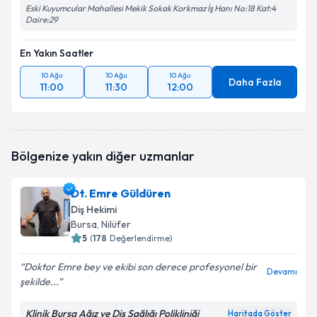
Eski Kuyumcular Mahallesi Mekik Sokak Korkmaz İş Hanı No:18 Kat:4
Daire:29
En Yakın Saatler
10 Ağu
10 Ağu
10 Ağu
Daha Fazla
11:00
11:30
12:00
Bölgenize yakın diğer uzmanlar
Dt. Emre Güldüren
Diş Hekimi
Bursa
, Nilüfer
5
(
178
Değerlendirme)
Doktor Emre bey ve ekibi son derece profesyonel bir
Devamı
şekilde...
Klinik Bursa Ağız ve Diş Sağlığı Polikliniği
Haritada Göster