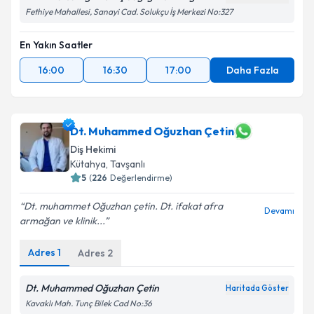
Fethiye Mahallesi, Sanayi Cad. Solukçu İş Merkezi No:327
En Yakın Saatler
16:00
16:30
17:00
Daha Fazla
Dt. Muhammed Oğuzhan Çetin
Diş Hekimi
Kütahya
, Tavşanlı
5
(
226
Değerlendirme)
Dt. muhammet Oğuzhan çetin. Dt. ifakat afra
Devamı
armağan ve klinik...
Adres
1
Adres
2
Dt. Muhammed Oğuzhan Çetin
Haritada Göster
Kavaklı Mah. Tunç Bilek Cad No:36