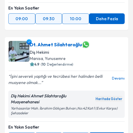
En Yakın Saatler
09:00
09:30
10:00
Daha Fazla
Dt. Ahmet Silahtaroğlu
Diş Hekimi
Manisa
, Yunusemre
4.9
(
10
Değerlendirme)
İşini severek yaptığı ve tecrübesi her halinden belli
Devamı
muayene olmak...
Diş Hekimi Ahmet Silahtaroğlu
Haritada Göster
Muayenehanesi
Yarhasanlar Mah. İbrahim Gökçen Bulvarı,No:42 Kat:1 (Evkur Karşısı)
Şehzadeler
En Yakın Saatler