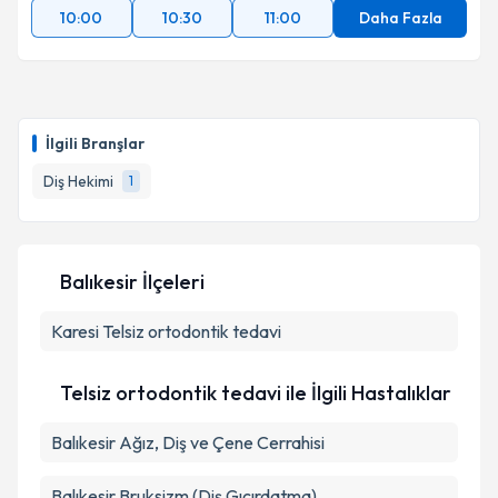
10:00
10:30
11:00
Daha Fazla
İlgili Branşlar
Diş Hekimi
1
Balıkesir İlçeleri
Karesi
Telsiz ortodontik tedavi
Telsiz ortodontik tedavi ile İlgili Hastalıklar
Balıkesir Ağız, Diş ve Çene Cerrahisi
Balıkesir Bruksizm (Diş Gıcırdatma)