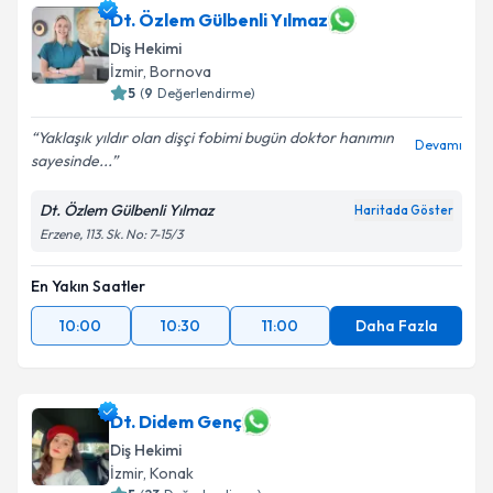
Dt. Özlem Gülbenli Yılmaz
Diş Hekimi
İzmir
, Bornova
5
(
9
Değerlendirme)
Yaklaşık yıldır olan dişçi fobimi bugün doktor hanımın
Devamı
sayesinde...
Dt. Özlem Gülbenli Yılmaz
Haritada Göster
Erzene, 113. Sk. No: 7-15/3
En Yakın Saatler
10:00
10:30
11:00
Daha Fazla
Dt. Didem Genç
Diş Hekimi
İzmir
, Konak