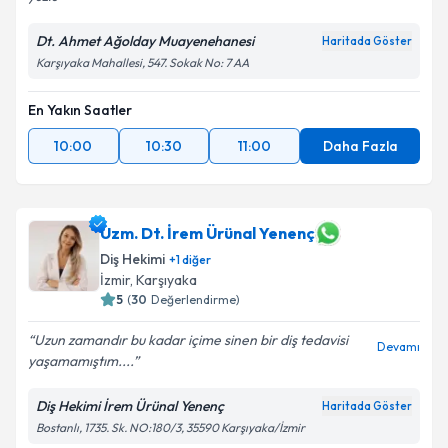
Dt. Ahmet Ağolday Muayenehanesi
Haritada Göster
Karşıyaka Mahallesi, 547. Sokak No: 7 AA
En Yakın Saatler
10:00
10:30
11:00
Daha Fazla
Uzm. Dt. İrem Ürünal Yenenç
Diş Hekimi
+
1
diğer
İzmir
, Karşıyaka
5
(
30
Değerlendirme)
Uzun zamandır bu kadar içime sinen bir diş tedavisi
Devamı
yaşamamıştım....
Diş Hekimi İrem Ürünal Yenenç
Haritada Göster
Bostanlı, 1735. Sk. NO:180/3, 35590 Karşıyaka/İzmir