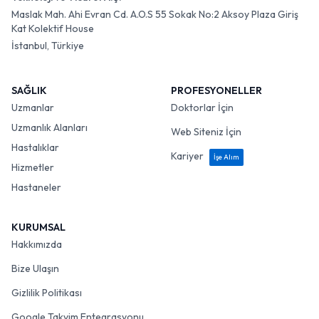
Maslak Mah. Ahi Evran Cd. A.O.S 55 Sokak No:2 Aksoy Plaza Giriş
Kat Kolektif House
İstanbul, Türkiye
SAĞLIK
PROFESYONELLER
Uzmanlar
Doktorlar İçin
Uzmanlık Alanları
Web Siteniz İçin
Hastalıklar
Kariyer
İşe Alım
Hizmetler
Hastaneler
KURUMSAL
Hakkımızda
Bize Ulaşın
Gizlilik Politikası
Google Takvim Entegrasyonu