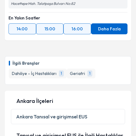
Hacettepe Mah. Talatpaşa Bulvarı No:82
En Yakın Saatler
14:00
15:00
16:00
Daha Fazla
İlgili Branşlar
Dahiliye - İç Hastalıkları
Geriatri
1
1
Ankara İlçeleri
Ankara
Tanısal ve girişimsel EUS
Tanısal ve girişimsel EUS ile İlgili Hastalıklar