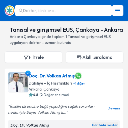
Doktor, klinik ara...
Tanısal ve girişimsel EUS, Çankaya - Ankara
Ankara
Çankaya
içinde toplam
1
Tanısal ve girişimsel EUS
uygulayan doktor - uzman bulundu
Filtrele
Akıllı Sıralama
Doç. Dr. Volkan Atmış
Dahiliye - İç Hastalıkları
+
1
diğer
Ankara
, Çankaya
4.8
(
2
Değerlendirme)
İnsülin direncine bağlı yaşadığım sağlık sorunları
Devamı
nedeniyle Sayın Volkan Atmış’a...
Doç. Dr. Volkan Atmış
Haritada Göster