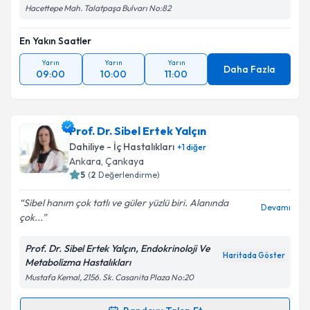
Hacettepe Mah. Talatpaşa Bulvarı No:82
En Yakın Saatler
Yarın
Yarın
Yarın
Daha Fazla
09:00
10:00
11:00
Prof. Dr. Sibel Ertek Yalçın
Dahiliye - İç Hastalıkları
+
1
diğer
Ankara
, Çankaya
5
(
2
Değerlendirme)
Sibel hanım çok tatlı ve güler yüzlü biri. Alanında
Devamı
çok...
Prof. Dr. Sibel Ertek Yalçın, Endokrinoloji Ve
Haritada Göster
Metabolizma Hastalıkları
Mustafa Kemal, 2156. Sk. Casanita Plaza No:20