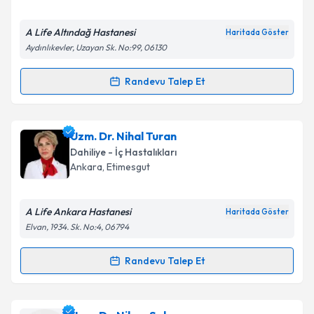
E-posta Adresiniz
A Life Altındağ Hastanesi
Haritada Göster
Aydınlıkevler, Uzayan Sk. No:99, 06130
Kişisel verilerimin işlenmesine ilişkin
Aydınlatma
Randevu Talep Et
Randevu Takvimi Talebi
Metni
'ni okudum ve kişisel verilerimin belirtilen
kapsamda işlenmesini kabul ediyorum.
Uzm. Dr. Sahıla Safarlı
için randevu takvimi talebi
Uzm. Dr. Nihal Turan
oluşturun. Size bu uzmandan randevu almanız için bir
Takvim Talebini Gönder
Dahiliye - İç Hastalıkları
takvim hazırlandığında e-posta ile bilgilendireceğiz.
Ankara
, Etimesgut
E-posta Adresiniz
A Life Ankara Hastanesi
Haritada Göster
Elvan, 1934. Sk. No:4, 06794
Kişisel verilerimin işlenmesine ilişkin
Aydınlatma
Randevu Talep Et
Randevu Takvimi Talebi
Metni
'ni okudum ve kişisel verilerimin belirtilen
kapsamda işlenmesini kabul ediyorum.