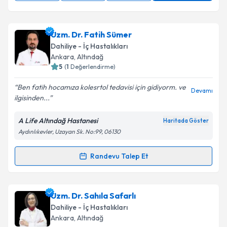
Uzm. Dr. Fatih Sümer
Dahiliye - İç Hastalıkları
Ankara
, Altındağ
5
(
1
Değerlendirme)
Ben fatih hocamıza kolesrtol tedavisi için gidiyorm. ve
Devamı
ilgisinden...
A Life Altındağ Hastanesi
Haritada Göster
Aydınlıkevler, Uzayan Sk. No:99, 06130
Randevu Talep Et
Randevu Takvimi Talebi
Uzm. Dr. Fatih Sümer
için randevu takvimi talebi
Uzm. Dr. Sahıla Safarlı
oluşturun. Size bu uzmandan randevu almanız için bir
Dahiliye - İç Hastalıkları
takvim hazırlandığında e-posta ile bilgilendireceğiz.
Ankara
, Altındağ