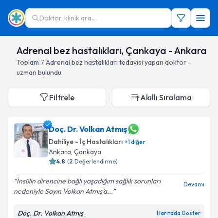
Doktor, klinik ara...
Adrenal bez hastalıkları, Çankaya - Ankara
Toplam
7
Adrenal bez hastalıkları
tedavisi yapan doktor -
uzman bulundu
Filtrele
Akıllı Sıralama
Doç. Dr. Volkan Atmış
Dahiliye - İç Hastalıkları
+
1
diğer
Ankara
, Çankaya
4.8
(
2
Değerlendirme)
İnsülin direncine bağlı yaşadığım sağlık sorunları
Devamı
nedeniyle Sayın Volkan Atmış’a...
Doç. Dr. Volkan Atmış
Haritada Göster