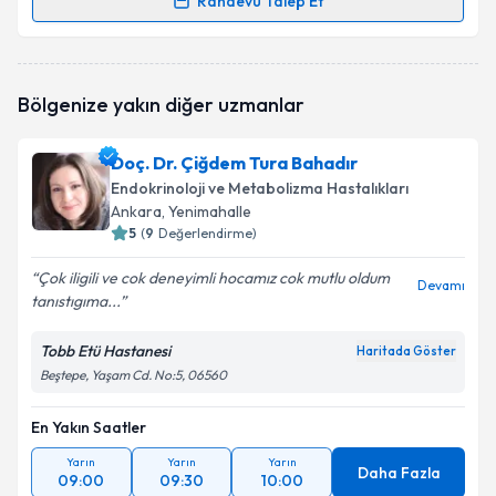
Randevu Talep Et
Randevu Takvimi Talebi
Prof. Dr. Sibel Ertek Yalçın
için randevu takvimi
Bölgenize yakın diğer uzmanlar
talebi oluşturun. Size bu uzmandan randevu almanız
için bir takvim hazırlandığında e-posta ile
bilgilendireceğiz.
Doç. Dr. Çiğdem Tura Bahadır
Endokrinoloji ve Metabolizma Hastalıkları
E-posta Adresiniz
Ankara
, Yenimahalle
5
(
9
Değerlendirme)
Çok iligili ve cok deneyimli hocamız cok mutlu oldum
Devamı
tanıstıgıma...
Kişisel verilerimin işlenmesine ilişkin
Aydınlatma
Metni
'ni okudum ve kişisel verilerimin belirtilen
kapsamda işlenmesini kabul ediyorum.
Tobb Etü Hastanesi
Haritada Göster
Beştepe, Yaşam Cd. No:5, 06560
Takvim Talebini Gönder
En Yakın Saatler
Yarın
Yarın
Yarın
Daha Fazla
09:00
09:30
10:00