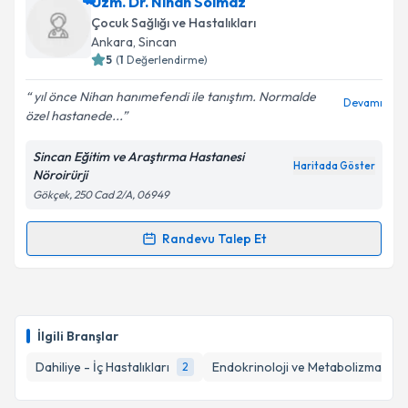
Uzm. Dr. Nihal Turan
için randevu takvimi talebi
Uzm. Dr. Nihan Solmaz
oluşturun. Size bu uzmandan randevu almanız için bir
Takvim Talebini Gönder
Çocuk Sağlığı ve Hastalıkları
takvim hazırlandığında e-posta ile bilgilendireceğiz.
Ankara
, Sincan
5
(
1
Değerlendirme)
E-posta Adresiniz
yıl önce Nihan hanımefendi ile tanıştım. Normalde
Devamı
özel hastanede...
Sincan Eğitim ve Araştırma Hastanesi
Kişisel verilerimin işlenmesine ilişkin
Aydınlatma
Haritada Göster
Nöroirürji
Metni
'ni okudum ve kişisel verilerimin belirtilen
Gökçek, 250 Cad 2/A, 06949
kapsamda işlenmesini kabul ediyorum.
Randevu Talep Et
Randevu Takvimi Talebi
Takvim Talebini Gönder
Uzm. Dr. Nihan Solmaz
için randevu takvimi talebi
oluşturun. Size bu uzmandan randevu almanız için bir
İlgili Branşlar
takvim hazırlandığında e-posta ile bilgilendireceğiz.
Dahiliye - İç Hastalıkları
Endokrinoloji ve Metabolizma Hasta
2
E-posta Adresiniz