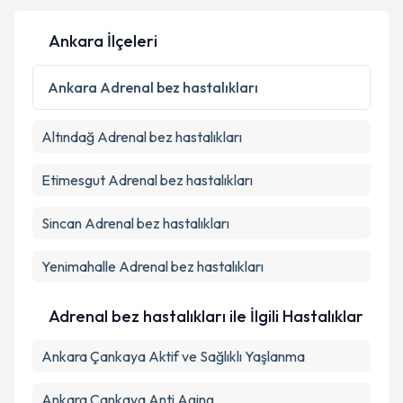
Ankara İlçeleri
Kişisel verilerimin işlenmesine ilişkin
Aydınlatma
Metni
'ni okudum ve kişisel verilerimin belirtilen
Ankara
Adrenal bez hastalıkları
kapsamda işlenmesini kabul ediyorum.
Altındağ
Adrenal bez hastalıkları
Takvim Talebini Gönder
Etimesgut
Adrenal bez hastalıkları
Sincan
Adrenal bez hastalıkları
Yenimahalle
Adrenal bez hastalıkları
Adrenal bez hastalıkları ile İlgili Hastalıklar
Ankara Çankaya Aktif ve Sağlıklı Yaşlanma
Ankara Çankaya Anti Aging