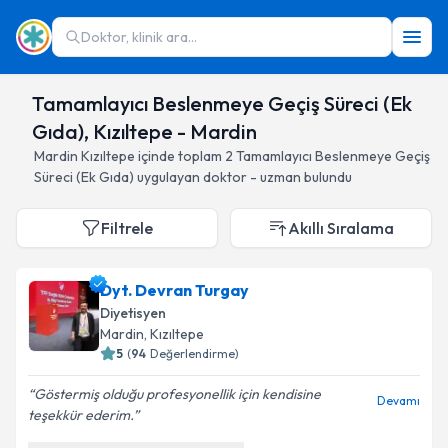
Doktor, klinik ara...
Tamamlayıcı Beslenmeye Geçiş Süreci (Ek
Gıda), Kızıltepe - Mardin
Mardin
Kızıltepe
içinde toplam
2
Tamamlayıcı Beslenmeye Geçiş
Süreci (Ek Gıda)
uygulayan doktor - uzman bulundu
Filtrele
Akıllı Sıralama
Dyt. Devran Turgay
Diyetisyen
Mardin
, Kızıltepe
5
(
94
Değerlendirme)
Göstermiş olduğu profesyonellik için kendisine
Devamı
teşekkür ederim.