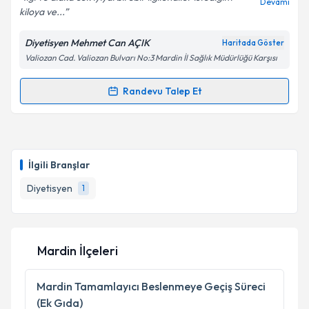
Devamı
kiloya ve...
Diyetisyen Mehmet Can AÇIK
Haritada Göster
Valiozan Cad. Valiozan Bulvarı No:3 Mardin İl Sağlık Müdürlüğü Karşısı
Randevu Talep Et
Randevu Takvimi Talebi
Dyt. Mehmet Can AÇIK
için randevu takvimi talebi
oluşturun. Size bu uzmandan randevu almanız için bir
İlgili Branşlar
takvim hazırlandığında e-posta ile bilgilendireceğiz.
Diyetisyen
1
E-posta Adresiniz
Mardin İlçeleri
Kişisel verilerimin işlenmesine ilişkin
Aydınlatma
Metni
'ni okudum ve kişisel verilerimin belirtilen
Mardin
Tamamlayıcı Beslenmeye Geçiş Süreci
kapsamda işlenmesini kabul ediyorum.
(Ek Gıda)