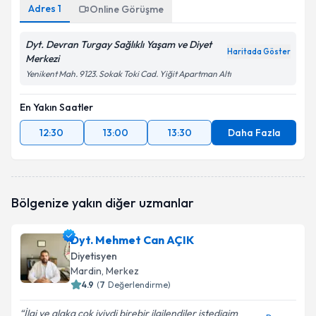
Adres
1
Online Görüşme
Dyt. Devran Turgay Sağlıklı Yaşam ve Diyet
Haritada Göster
Merkezi
Yenikent Mah. 9123. Sokak Toki Cad. Yiğit Apartman Altı
En Yakın Saatler
12:30
13:00
13:30
Daha Fazla
Bölgenize yakın diğer uzmanlar
Dyt. Mehmet Can AÇIK
Diyetisyen
Mardin
, Merkez
4.9
(
7
Değerlendirme)
İlgi ve alaka cok iyiydi birebir ilgilendiler istedigim