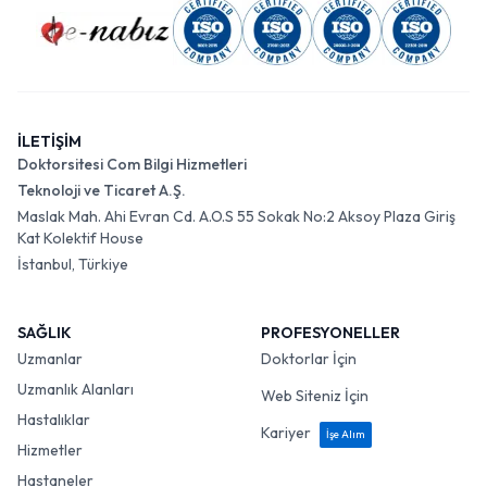
İLETİŞİM
Doktorsitesi Com Bilgi Hizmetleri
Teknoloji ve Ticaret A.Ş.
Maslak Mah. Ahi Evran Cd. A.O.S 55 Sokak No:2 Aksoy Plaza Giriş
Kat Kolektif House
İstanbul, Türkiye
SAĞLIK
PROFESYONELLER
Uzmanlar
Doktorlar İçin
Uzmanlık Alanları
Web Siteniz İçin
Hastalıklar
Kariyer
İşe Alım
Hizmetler
Hastaneler