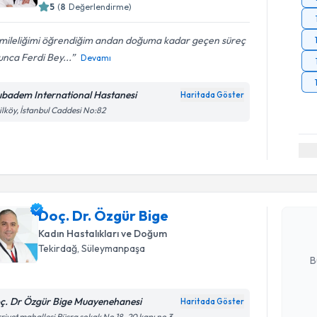
5
(
8
Değerlendirme)
mileliğimi öğrendiğim andan doğuma kadar geçen süreç
nca Ferdi Bey...
Devamı
ıbadem International Hastanesi
Haritada Göster
ilköy, İstanbul Caddesi No:82
Randevu T
Doç. Dr. 
bu uzmandan
Doç. Dr. Özgür Bige
posta ile bi
Kadın Hastalıkları ve Doğum
E-posta Ad
Tekirdağ
, Süleymanpaşa
B
ç. Dr Özgür Bige Muayenehanesi
Haritada Göster
Kişisel
riyet mahallesi Büşra sokak No 18-20 kapı no 3