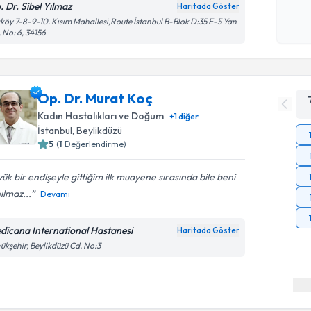
. Dr. Sibel Yılmaz
Haritada Göster
okudum
köy 7-8-9-10. Kısım Mahallesi,Route İstanbul B-Blok D:35 E-5 Yan
işlenm
, No: 6, 34156
Op. Dr. Murat Koç
Kadın Hastalıkları ve Doğum
+
1
diğer
İstanbul
, Beylikdüzü
5
(
1
Değerlendirme)
ük bir endişeyle gittiğim ilk muayene sırasında bile beni
ılmaz...
Devamı
dicana International Hastanesi
Haritada Göster
ükşehir, Beylikdüzü Cd. No:3