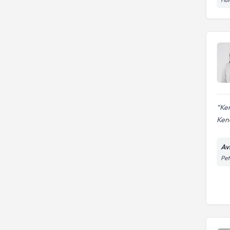
Ken
Kend
Av
Pet