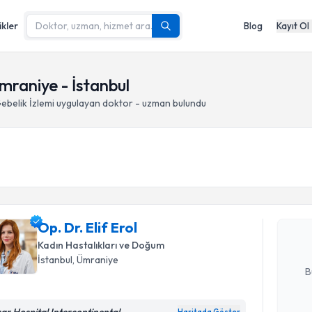
ikler
Blog
Kayıt Ol
mraniye - İstanbul
ebelik İzlemi
uygulayan doktor - uzman bulundu
Randevu T
Op. Dr. Eli
uzmandan ra
Op. Dr. Elif Erol
posta ile bi
Kadın Hastalıkları ve Doğum
E-posta Ad
İstanbul
, Ümraniye
B