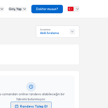
Giriş Yap
Doktor musun?
Sıralama
Akıllı Sıralama
akvimi Talebi
f Erol
için randevu takvimi talebi oluşturun. Size bu
ndevu almanız için bir takvim hazırlandığında e-
lgilendireceğiz.
resiniz
u uzmandan online randevu alabileceğin bir
takvimi bulunmuyor.
Randevu Talep Et