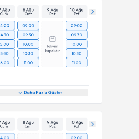
7 Ağu
8 Ağu
9 Ağu
10 Ağu
Cum
Cmt
Paz
Pzt
14:00
09:00
09:00
14:30
09:30
09:30
15:00
10:00
10:00
Takvim
kapalıdır
15:30
10:30
10:30
16:00
11:00
11:00
Daha Fazla Göster
7 Ağu
8 Ağu
9 Ağu
10 Ağu
Cum
Cmt
Paz
Pzt
14:00
09:00