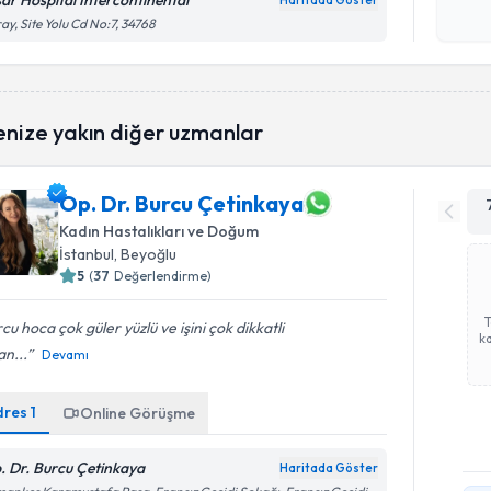
sar Hospital Intercontinental
Haritada Göster
Kişisel
ay, Site Yolu Cd No:7, 34768
okudum
işlenm
enize yakın diğer uzmanlar
Op. Dr. Burcu Çetinkaya
Kadın Hastalıkları ve Doğum
İstanbul
, Beyoğlu
5
(
37
Değerlendirme)
cu hoca çok güler yüzlü ve işini çok dikkatli
ka
n...
Devamı
dres
1
Online Görüşme
. Dr. Burcu Çetinkaya
Haritada Göster