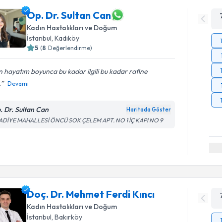
Op. Dr. Sultan Can
Kadın Hastalıkları ve Doğum
İstanbul
, Kadıköy
5
(
8
Değerlendirme)
 hayatım boyunca bu kadar ilgili bu kadar rafine
.
Devamı
. Dr. Sultan Can
Haritada Göster
ADİYE MAHALLESİ ÖNCÜ SOK ÇELEM APT. NO 1 İÇ KAPI NO 9
Doç. Dr. Mehmet Ferdi Kıncı
Kadın Hastalıkları ve Doğum
İstanbul
, Bakırköy