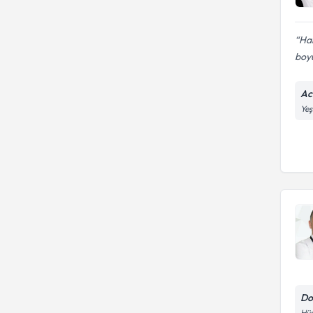
Ha
boyu
Ac
Yeş
Do
Hür