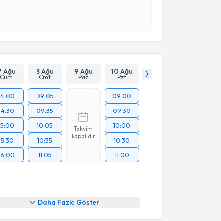
 ve kişisel verilerimin belirtilen kapsamda
esini kabul ediyorum.
Takvim Talebini Gönder
7 Ağu
8 Ağu
9 Ağu
10 Ağu
Cum
Cmt
Paz
Pzt
14:00
09:05
09:00
14:30
09:35
09:30
15:00
10:05
10:00
Takvim
kapalıdır
15:30
10:35
10:30
16:00
11:05
11:00
Daha Fazla Göster