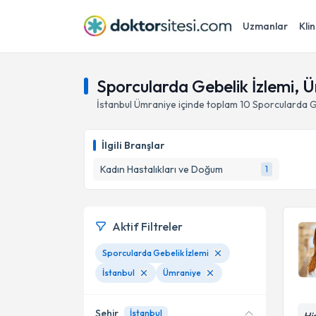
Uzmanlar
Klin
Sporcularda Gebelik İzlemi, Ü
İstanbul
Ümraniye
içinde toplam
10
Sporcularda G
İlgili Branşlar
Kadın Hastalıkları ve Doğum
1
Aktif Filtreler
Sporcularda Gebelik İzlemi
İstanbul
Ümraniye
Şehir
İstanbul