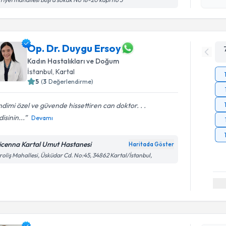
okudum
işlenm
Op. Dr. Duygu Ersoy
Kadın Hastalıkları ve Doğum
İstanbul
, Kartal
5
(
3
Değerlendirme)
dimi özel ve güvende hissettiren can doktor. . .
isinin...
Devamı
icenna Kartal Umut Hastanesi
Haritada Göster
roliş Mahallesi, Üsküdar Cd. No:45, 34862 Kartal/İstanbul,
Randevu T
Op. Dr. Si
oluşturun. 