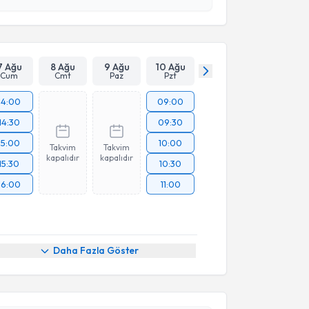
 ve kişisel verilerimin belirtilen kapsamda
esini kabul ediyorum.
Takvim Talebini Gönder
7 Ağu
8 Ağu
9 Ağu
10 Ağu
Cum
Cmt
Paz
Pzt
14:00
09:00
14:30
09:30
15:00
10:00
Takvim
Takvim
kapalıdır
kapalıdır
15:30
10:30
16:00
11:00
akvimi Talebi
Daha Fazla Göster
bel Demir Ulupınar
için randevu takvimi talebi
Size bu uzmandan randevu almanız için bir takvim