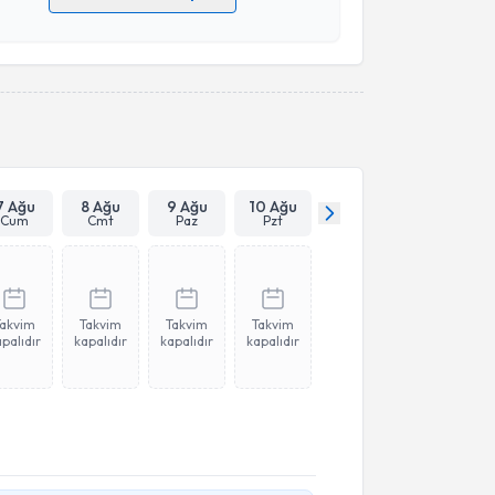
 verilerimin işlenmesine ilişkin
Aydınlatma Metni
'ni
 ve kişisel verilerimin belirtilen kapsamda
esini kabul ediyorum.
Takvim Talebini Gönder
7 Ağu
8 Ağu
9 Ağu
10 Ağu
Cum
Cmt
Paz
Pzt
Takvim
Takvim
Takvim
Takvim
palıdır
kapalıdır
kapalıdır
kapalıdır