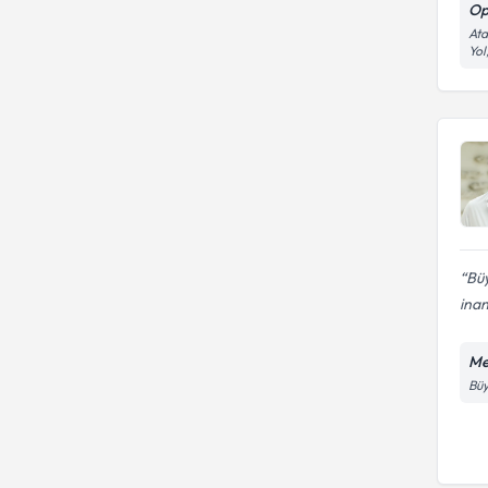
Op
Ata
Yol
Büy
inan
Me
Büy