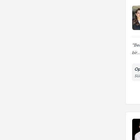
Ben
bir..
Op
SU