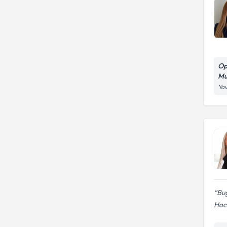
Op
Mu
Yav
Bug
Hoca