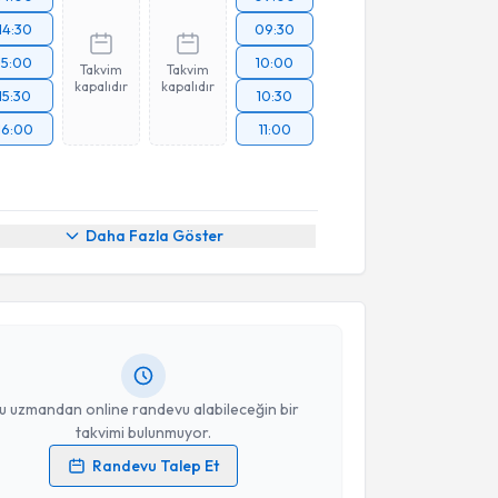
14:30
09:30
15:00
10:00
Takvim
Takvim
kapalıdır
kapalıdır
15:30
10:30
16:00
11:00
akvimi Talebi
Daha Fazla Göster
Özgür Bige
için randevu takvimi talebi oluşturun. Size
 randevu almanız için bir takvim hazırlandığında e-
lgilendireceğiz.
resiniz
u uzmandan online randevu alabileceğin bir
takvimi bulunmuyor.
Randevu Talep Et
 verilerimin işlenmesine ilişkin
Aydınlatma Metni
'ni