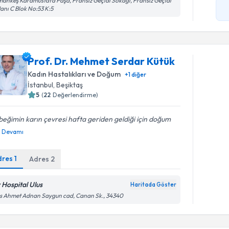
ankeş Karamustafa Paşa, Fransız Geçidi Sokağı, Fransız Geçidi
Hanı C Blok No:53 K:5
Prof. Dr. Mehmet Serdar Kütük
Kadın Hastalıkları ve Doğum
+
1
diğer
İstanbul
, Beşiktaş
5
(
22
Değerlendirme)
eğimin karın çevresi hafta geriden geldiği için doğum
Devamı
dres
1
Adres
2
v Hospital Ulus
Haritada Göster
s Ahmet Adnan Saygun cad, Canan Sk., 34340