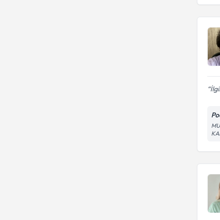
İlg
Po
MU
KA