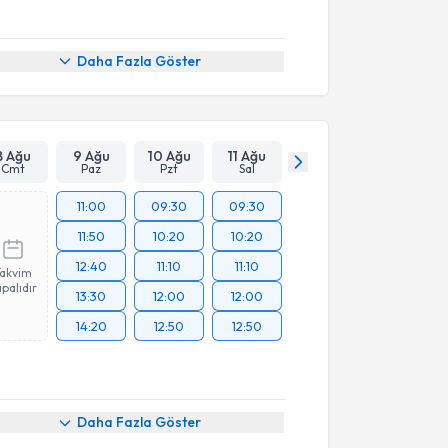
Daha Fazla Göster
8 Ağu
9 Ağu
10 Ağu
11 Ağu
Cmt
Paz
Pzt
Sal
11:00
09:30
09:30
11:50
10:20
10:20
12:40
11:10
11:10
Takvim
palıdır
13:30
12:00
12:00
14:20
12:50
12:50
Daha Fazla Göster
akvimi Talebi