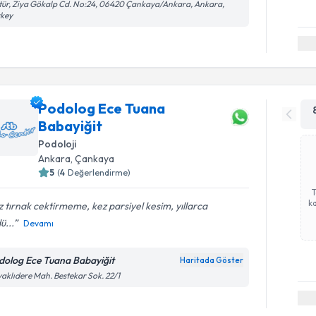
tür, Ziya Gökalp Cd. No:24, 06420 Çankaya/Ankara, Ankara,
rkey
Podolog Ece Tuana
Babayiğit
Podoloji
Ankara
, Çankaya
5
(
4
Değerlendirme)
ka
 tırnak cektirmeme, kez parsiyel kesim, yıllarca
ü...
Devamı
dolog Ece Tuana Babayiğit
Haritada Göster
aklıdere Mah. Bestekar Sok. 22/1
Randevu T