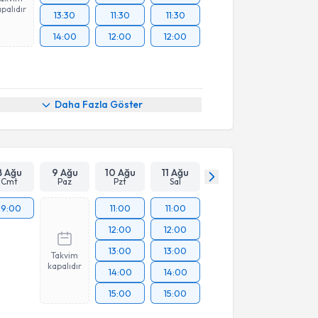
palıdır
13:30
11:30
11:30
14:00
12:00
12:00
Daha Fazla Göster
8 Ağu
9 Ağu
10 Ağu
11 Ağu
Cmt
Paz
Pzt
Sal
19:00
11:00
11:00
12:00
12:00
13:00
13:00
Takvim
kapalıdır
14:00
14:00
15:00
15:00