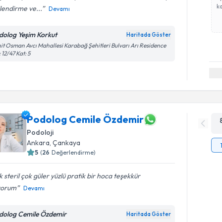
ka
ilendirme ve...
Devamı
dolog Yeşim Korkut
Haritada Göster
it Osman Avcı Mahallesi Karabağ Şehitleri Bulvarı Arı Residence
 12/47 Kat: 5
Podolog Cemile Özdemir
Podoloji
Ankara
, Çankaya
5
(
26
Değerlendirme)
 steril çok güler yüzlü pratik bir hoca teşekkür
yorum
Devamı
dolog Cemile Özdemir
Haritada Göster