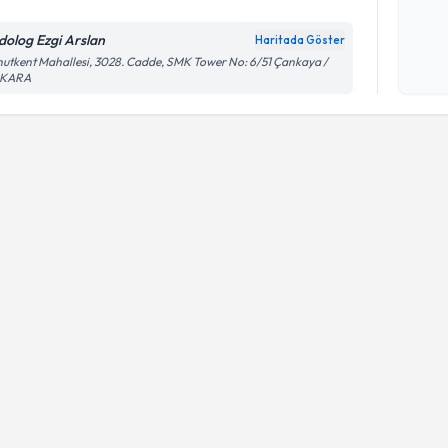
dolog Ezgi Arslan
Haritada Göster
Kişisel
utkent Mahallesi, 3028. Cadde, SMK Tower No: 6/51 Çankaya /
KARA
okudum
işlenm