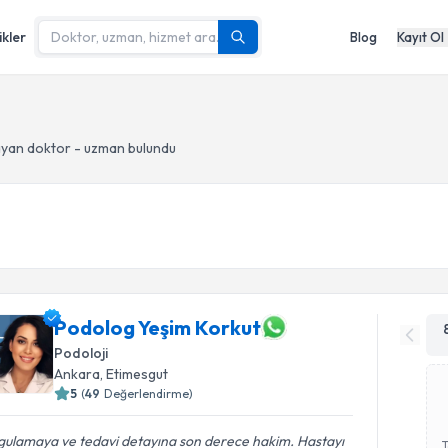
ikler
Blog
Kayıt Ol
yan doktor - uzman bulundu
Podolog Yeşim Korkut
Podoloji
Ankara
, Etimesgut
5
(
49
Değerlendirme)
gulamaya ve tedavi detayına son derece hakim. Hastayı