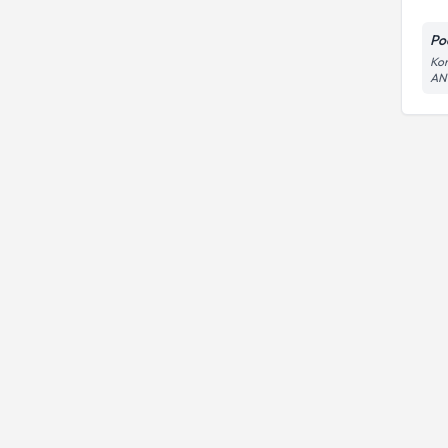
Po
Kon
AN