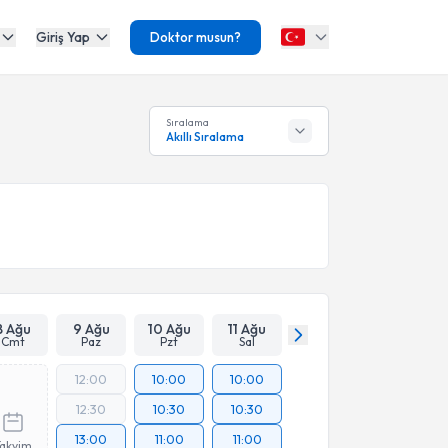
Giriş Yap
Doktor musun?
Sıralama
Akıllı Sıralama
8 Ağu
9 Ağu
10 Ağu
11 Ağu
Cmt
Paz
Pzt
Sal
12:00
10:00
10:00
12:30
10:30
10:30
13:00
11:00
11:00
Takvim