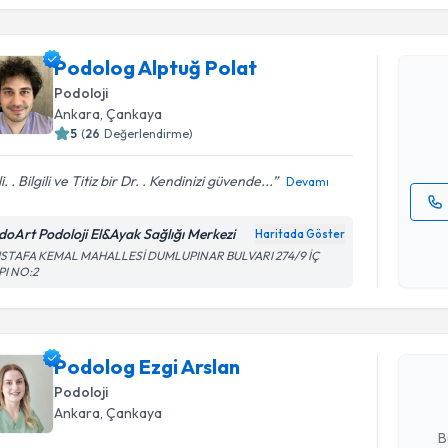
Podolog A
Podolog Alptuğ Polat
Size bu uzm
Podoloji
hazırlandığ
Ankara
, Çankaya
E-posta Ad
5
(
26
Değerlendirme)
ili. . Bilgili ve Titiz bir Dr. . Kendinizi güvende...
Devamı
Kişisel
doArt Podoloji El&Ayak Sağlığı Merkezi
Haritada Göster
okudum
STAFA KEMAL MAHALLESİ DUMLUPINAR BULVARI 274/9 İÇ
Randevu T
PI NO:2
işlenm
Podolog E
bu uzmandan
Podolog Ezgi Arslan
posta ile bi
Podoloji
E-posta Ad
Ankara
, Çankaya
B