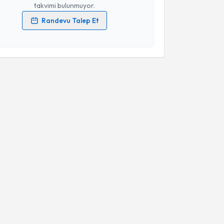
takvimi bulunmuyor.
Randevu Talep Et
 verilerimin işlenmesine ilişkin
Aydınlatma Metni
'ni
 ve kişisel verilerimin belirtilen kapsamda
esini kabul ediyorum.
Takvim Talebini Gönder