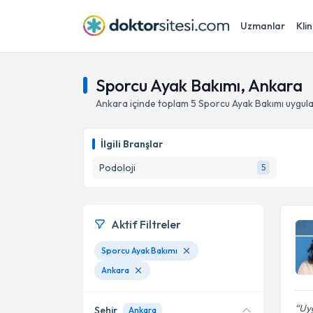
Uzmanlar
Klin
Sporcu Ayak Bakımı, Ankara
Ankara
içinde toplam
5
Sporcu Ayak Bakımı
uygula
İlgili Branşlar
Podoloji
5
Aktif Filtreler
Sporcu Ayak Bakımı
Ankara
Uy
Şehir
Ankara