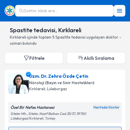
Doktor, klinik ara...
Spastite tedavisi, Kırklareli
Kırklareli
içinde toplam
5
Spastite tedavisi
uygulayan doktor -
uzman bulundu
Filtrele
Akıllı Sıralama
Uzm. Dr. Zehra Özde Çetin
Nöroloji (Beyin ve Sinir Hastalıkları)
Kırklareli
, Lüleburgaz
Özel Bir Nefes Hastanesi
Haritada Göster
Siteler Mh., Siteler, Nazif Balkan Cad.35/37, 39780
Lüleburgaz/Kırklareli, Turkey