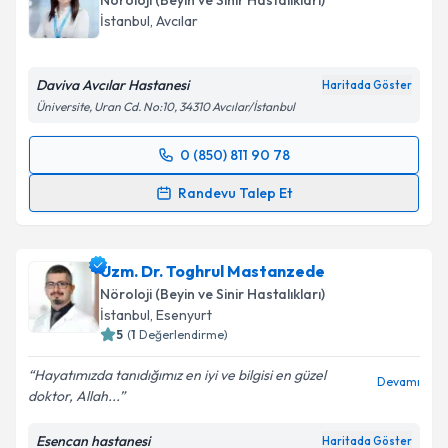
Nöroloji (Beyin ve Sinir Hastalıkları)
İstanbul
, Avcılar
Daviva Avcılar Hastanesi
Haritada Göster
Üniversite, Uran Cd. No:10, 34310 Avcılar/İstanbul
0 (850) 811 90 78
Randevu Takvimi Talebi
Randevu Talep Et
Uzm. Dr. Didem Tezen
için randevu takvimi talebi
oluşturun. Size bu uzmandan randevu almanız için bir
Uzm. Dr. Toghrul Mastanzede
takvim hazırlandığında e-posta ile bilgilendireceğiz.
Nöroloji (Beyin ve Sinir Hastalıkları)
E-posta Adresiniz
İstanbul
, Esenyurt
5
(
1
Değerlendirme)
Hayatımızda tanıdığımız en iyi ve bilgisi en güzel
Devamı
doktor, Allah...
Kişisel verilerimin işlenmesine ilişkin
Aydınlatma
Metni
'ni okudum ve kişisel verilerimin belirtilen
Esencan hastanesi
Haritada Göster