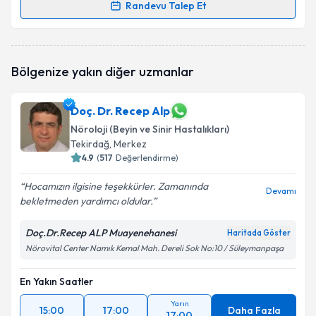
Randevu Talep Et
Randevu Takvimi Talebi
Uzm. Dr. Zehra Özde Çetin
için randevu takvimi
Bölgenize yakın diğer uzmanlar
talebi oluşturun. Size bu uzmandan randevu almanız
için bir takvim hazırlandığında e-posta ile
bilgilendireceğiz.
Doç. Dr. Recep Alp
Nöroloji (Beyin ve Sinir Hastalıkları)
E-posta Adresiniz
Tekirdağ
, Merkez
4.9
(
517
Değerlendirme)
Hocamızın ilgisine teşekkürler. Zamanında
Devamı
Kişisel verilerimin işlenmesine ilişkin
Aydınlatma
bekletmeden yardımcı oldular.
Metni
'ni okudum ve kişisel verilerimin belirtilen
kapsamda işlenmesini kabul ediyorum.
Doç.Dr.Recep ALP Muayenehanesi
Haritada Göster
Nörovital Center Namık Kemal Mah. Dereli Sok No:10 / Süleymanpaşa
Takvim Talebini Gönder
En Yakın Saatler
Yarın
15:00
17:00
Daha Fazla
17:00