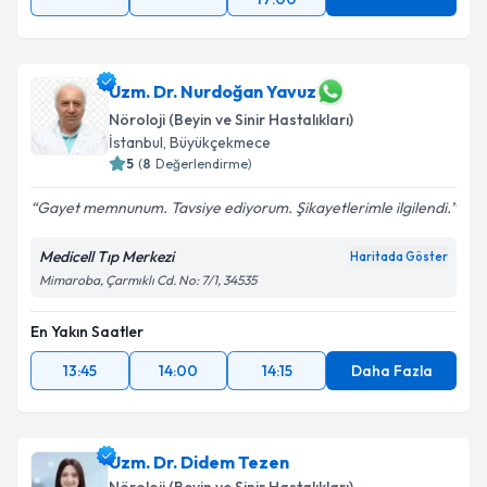
Uzm. Dr. Nurdoğan Yavuz
Nöroloji (Beyin ve Sinir Hastalıkları)
İstanbul
, Büyükçekmece
5
(
8
Değerlendirme)
Gayet memnunum. Tavsiye ediyorum. Şikayetlerimle ilgilendi.
Medicell Tıp Merkezi
Haritada Göster
Mimaroba, Çarmıklı Cd. No: 7/1, 34535
En Yakın Saatler
13:45
14:00
14:15
Daha Fazla
Uzm. Dr. Didem Tezen