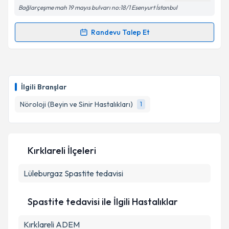
kapsamda işlenmesini kabul ediyorum.
Bağlarçeşme mah 19 mayıs bulvarı no:18/1 Esenyurt İstanbul
Takvim Talebini Gönder
Randevu Talep Et
Randevu Takvimi Talebi
Uzm. Dr. Toghrul Mastanzede
için randevu takvimi
talebi oluşturun. Size bu uzmandan randevu almanız
İlgili Branşlar
için bir takvim hazırlandığında e-posta ile
bilgilendireceğiz.
Nöroloji (Beyin ve Sinir Hastalıkları)
1
E-posta Adresiniz
Kırklareli İlçeleri
Lüleburgaz
Kişisel verilerimin işlenmesine ilişkin
Spastite tedavisi
Aydınlatma
Metni
'ni okudum ve kişisel verilerimin belirtilen
kapsamda işlenmesini kabul ediyorum.
Spastite tedavisi ile İlgili Hastalıklar
Kırklareli ADEM
Takvim Talebini Gönder