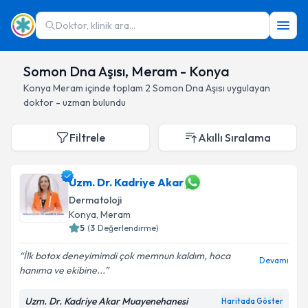
Doktor, klinik ara...
Somon Dna Aşısı, Meram - Konya
Konya
Meram
içinde toplam
2
Somon Dna Aşısı
uygulayan
doktor - uzman bulundu
Filtrele
Akıllı Sıralama
Uzm. Dr. Kadriye Akar
Dermatoloji
Konya
, Meram
5
(
3
Değerlendirme)
İlk botox deneyimimdi çok memnun kaldım, hoca
Devamı
hanıma ve ekibine...
Uzm. Dr. Kadriye Akar Muayenehanesi
Haritada Göster