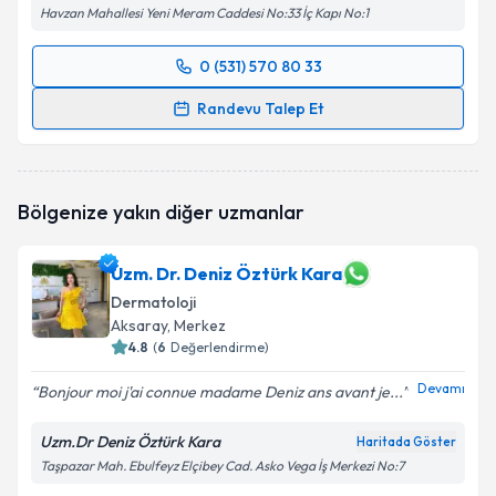
Havzan Mahallesi Yeni Meram Caddesi No:33 İç Kapı No:1
0 (531) 570 80 33
Randevu Takvimi Talebi
Randevu Talep Et
Uzm. Dr. Kadriye Akar
için randevu takvimi talebi
oluşturun. Size bu uzmandan randevu almanız için bir
takvim hazırlandığında e-posta ile bilgilendireceğiz.
Bölgenize yakın diğer uzmanlar
E-posta Adresiniz
Uzm. Dr. Deniz Öztürk Kara
Dermatoloji
Aksaray
, Merkez
Kişisel verilerimin işlenmesine ilişkin
4.8
(
6
Değerlendirme)
Aydınlatma
Metni
'ni okudum ve kişisel verilerimin belirtilen
Devamı
Bonjour moi j'ai connue madame Deniz ans avant je...
kapsamda işlenmesini kabul ediyorum.
Uzm.Dr Deniz Öztürk Kara
Haritada Göster
Takvim Talebini Gönder
Taşpazar Mah. Ebulfeyz Elçibey Cad. Asko Vega İş Merkezi No:7