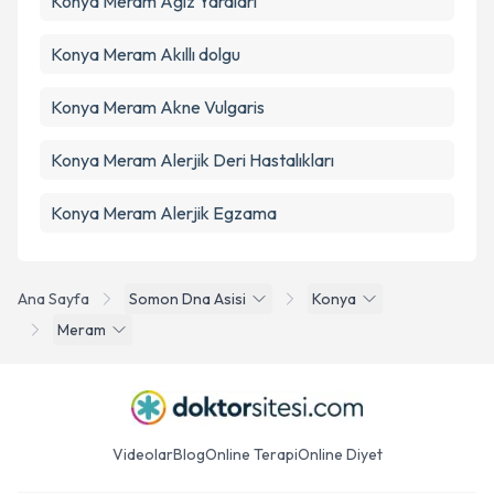
Konya Meram Ağız Yaraları
Konya Meram Akıllı dolgu
Konya Meram Akne Vulgaris
Konya Meram Alerjik Deri Hastalıkları
Konya Meram Alerjik Egzama
Ana Sayfa
Somon Dna Asisi
Konya
Meram
Videolar
Blog
Online Terapi
Online Diyet