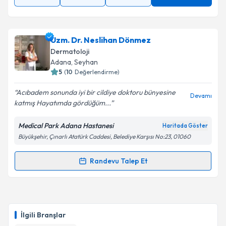
Uzm. Dr. Neslihan Dönmez
Dermatoloji
Adana
, Seyhan
5
(
10
Değerlendirme)
Acıbadem sonunda iyi bir cildiye doktoru bünyesine
Devamı
katmış Hayatımda gördüğüm...
Medical Park Adana Hastanesi
Haritada Göster
Büyükşehir, Çınarlı Atatürk Caddesi, Belediye Karşısı No:23, 01060
Randevu Talep Et
Randevu Takvimi Talebi
Uzm. Dr. Neslihan Dönmez
için randevu takvimi
talebi oluşturun. Size bu uzmandan randevu almanız
İlgili Branşlar
için bir takvim hazırlandığında e-posta ile