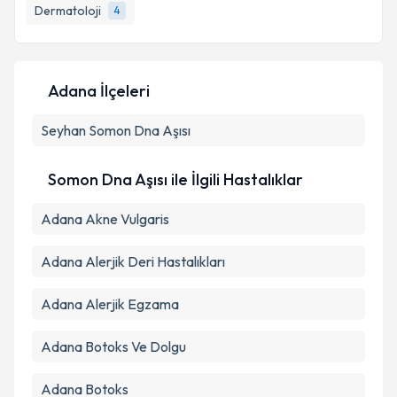
bilgilendireceğiz.
Dermatoloji
4
E-posta Adresiniz
Adana İlçeleri
Seyhan
Kişisel verilerimin işlenmesine ilişkin
Somon Dna Aşısı
Aydınlatma
Metni
'ni okudum ve kişisel verilerimin belirtilen
kapsamda işlenmesini kabul ediyorum.
Somon Dna Aşısı ile İlgili Hastalıklar
Adana Akne Vulgaris
Takvim Talebini Gönder
Adana Alerjik Deri Hastalıkları
Adana Alerjik Egzama
Adana Botoks Ve Dolgu
Adana Botoks