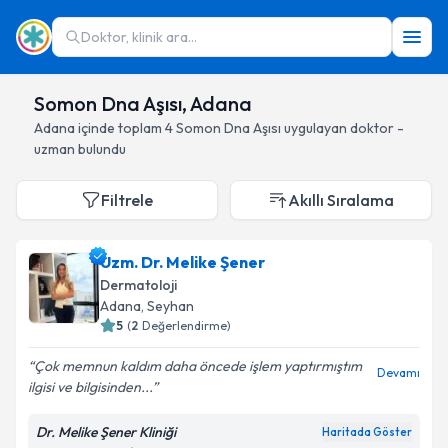
Doktor, klinik ara...
Somon Dna Aşısı, Adana
Adana
içinde toplam
4
Somon Dna Aşısı
uygulayan doktor -
uzman bulundu
Filtrele
Akıllı Sıralama
Uzm. Dr. Melike Şener
Dermatoloji
Adana
, Seyhan
5
(
2
Değerlendirme)
Çok memnun kaldım daha öncede işlem yaptırmıştım
Devamı
ilgisi ve bilgisinden...
Dr. Melike Şener Kliniği
Haritada Göster