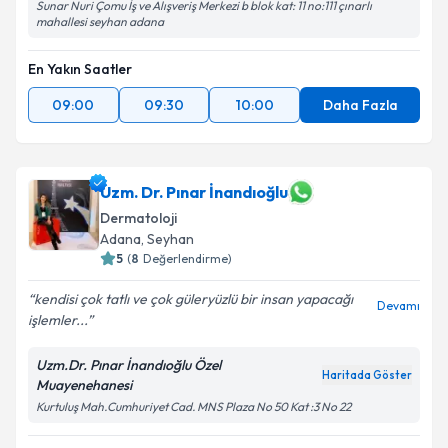
Sunar Nuri Çomu İş ve Alışveriş Merkezi b blok kat: 11 no:111 çınarlı
mahallesi seyhan adana
En Yakın Saatler
09:00
09:30
10:00
Daha Fazla
Uzm. Dr. Pınar İnandıoğlu
Dermatoloji
Adana
, Seyhan
5
(
8
Değerlendirme)
kendisi çok tatlı ve çok güleryüzlü bir insan yapacağı
Devamı
işlemler...
Uzm.Dr. Pınar İnandıoğlu Özel
Haritada Göster
Muayenehanesi
Kurtuluş Mah.Cumhuriyet Cad. MNS Plaza No 50 Kat :3 No 22