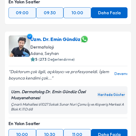
En Yakın Saatler
09:00
09:30
10:00
Daha Fazla
Uzm. Dr. Emin Gündüz
Dermatoloji
Adana
, Seyhan
5
(
273
Değerlendirme)
Doktorum çok ilgili, açıklayıcı ve profesyoneldi. İşlem
Devamı
boyunca kendimi çok...
Uzm. Dermatolog Dr. Emin Gündüz Özel
Haritada Göster
Muayenehanesi
Çınarlı Mahallesi 61027 Sokak Sunar Nuri Çomu İş ve Alışveriş Merkezi A
Blok K:11 D:68
En Yakın Saatler
10:00
10:30
11:00
Daha Fazla