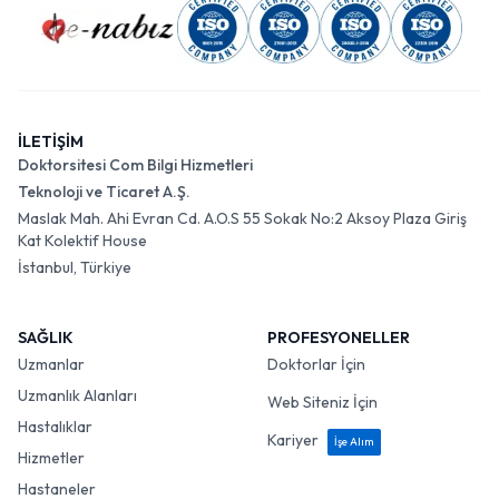
İLETİŞİM
Doktorsitesi Com Bilgi Hizmetleri
Teknoloji ve Ticaret A.Ş.
Maslak Mah. Ahi Evran Cd. A.O.S 55 Sokak No:2 Aksoy Plaza Giriş
Kat Kolektif House
İstanbul, Türkiye
SAĞLIK
PROFESYONELLER
Uzmanlar
Doktorlar İçin
Uzmanlık Alanları
Web Siteniz İçin
Hastalıklar
Kariyer
İşe Alım
Hizmetler
Hastaneler