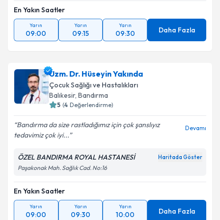
En Yakın Saatler
Takvim Talebini Gönder
Yarın
Yarın
Yarın
Daha Fazla
09:00
09:15
09:30
Uzm. Dr. Hüseyin Yakında
Çocuk Sağlığı ve Hastalıkları
Balıkesir
, Bandırma
5
(
4
Değerlendirme)
Bandırma da size rastladığımız için çok şanslıyız
Devamı
tedavimiz çok iyi...
ÖZEL BANDIRMA ROYAL HASTANESİ
Haritada Göster
Paşakonak Mah. Sağlık Cad. No:16
En Yakın Saatler
Yarın
Yarın
Yarın
Daha Fazla
09:00
09:30
10:00