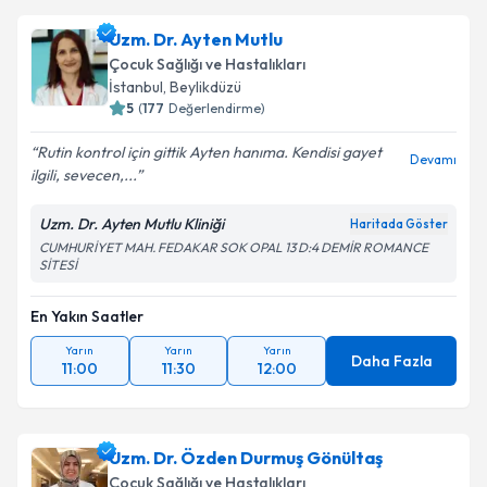
takvim hazırlandığında e-posta ile bilgilendireceğiz.
Takvim Talebini Gönder
Uzm. Dr. Ayten Mutlu
E-posta Adresiniz
Çocuk Sağlığı ve Hastalıkları
İstanbul
, Beylikdüzü
5
(
177
Değerlendirme)
Rutin kontrol için gittik Ayten hanıma. Kendisi gayet
Kişisel verilerimin işlenmesine ilişkin
Aydınlatma
Devamı
ilgili, sevecen,...
Metni
'ni okudum ve kişisel verilerimin belirtilen
kapsamda işlenmesini kabul ediyorum.
Uzm. Dr. Ayten Mutlu Kliniği
Haritada Göster
CUMHURİYET MAH. FEDAKAR SOK OPAL 13 D:4 DEMİR ROMANCE
SİTESİ
Takvim Talebini Gönder
En Yakın Saatler
Yarın
Yarın
Yarın
Daha Fazla
11:00
11:30
12:00
Uzm. Dr. Özden Durmuş Gönültaş
Çocuk Sağlığı ve Hastalıkları