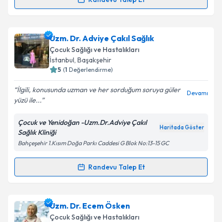
Randevu Takvimi Talebi
Doç. Dr. Sevil Arı Yuca
için randevu takvimi talebi
Uzm. Dr. Adviye Çakıl Sağlık
oluşturun. Size bu uzmandan randevu almanız için bir
Çocuk Sağlığı ve Hastalıkları
takvim hazırlandığında e-posta ile bilgilendireceğiz.
İstanbul
, Başakşehir
5
(
1
Değerlendirme)
E-posta Adresiniz
İlgili, konusunda uzman ve her sorduğum soruya güler
Devamı
yüzü ile...
Çocuk ve Yenidoğan -Uzm.Dr.Adviye Çakıl
Kişisel verilerimin işlenmesine ilişkin
Aydınlatma
Haritada Göster
Sağlık Kliniği
Metni
'ni okudum ve kişisel verilerimin belirtilen
Bahçeşehir 1.Kısım Doğa Parkı Caddesi G Blok No:13-15 GC
kapsamda işlenmesini kabul ediyorum.
Randevu Talep Et
Randevu Takvimi Talebi
Takvim Talebini Gönder
Uzm. Dr. Adviye Çakıl Sağlık
için randevu takvimi
Uzm. Dr. Ecem Ösken
talebi oluşturun. Size bu uzmandan randevu almanız
Çocuk Sağlığı ve Hastalıkları