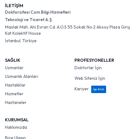
İLETİŞİM
Doktorsitesi Com Bilgi Hizmetleri
Teknoloji ve Ticaret A.Ş.
Maslak Mah. Ahi Evran Cd. A.O.S 55 Sokak No:2 Aksoy Plaza Giriş
Kat Kolektif House
İstanbul, Türkiye
SAĞLIK
PROFESYONELLER
Uzmanlar
Doktorlar İçin
Uzmanlık Alanları
Web Siteniz İçin
Hastalıklar
Kariyer
İşe Alım
Hizmetler
Hastaneler
KURUMSAL
Hakkımızda
Bize Ulaşın