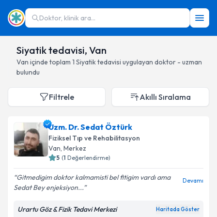
Doktor, klinik ara...
Siyatik tedavisi, Van
Van
içinde toplam
1
Siyatik tedavisi
uygulayan doktor - uzman
bulundu
Filtrele
Akıllı Sıralama
Uzm. Dr. Sedat Öztürk
Fiziksel Tıp ve Rehabilitasyon
Van
, Merkez
5
(
1
Değerlendirme)
Gitmedigim doktor kalmamisti bel fitigim vardı ama
Devamı
Sedat Bey enjeksiyon...
Urartu Göz & Fizik Tedavi Merkezi
Haritada Göster