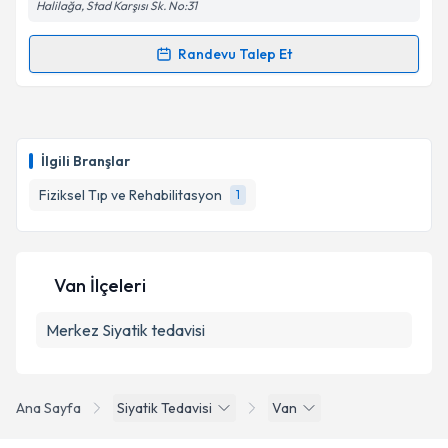
Halilağa, Stad Karşısı Sk. No:31
Randevu Talep Et
Randevu Takvimi Talebi
Uzm. Dr. Sedat Öztürk
için randevu takvimi talebi
oluşturun. Size bu uzmandan randevu almanız için bir
İlgili Branşlar
takvim hazırlandığında e-posta ile bilgilendireceğiz.
Fiziksel Tıp ve Rehabilitasyon
1
E-posta Adresiniz
Van İlçeleri
Kişisel verilerimin işlenmesine ilişkin
Aydınlatma
Merkez
Metni
Siyatik tedavisi
'ni okudum ve kişisel verilerimin belirtilen
kapsamda işlenmesini kabul ediyorum.
Ana Sayfa
Siyatik Tedavisi
Van
Takvim Talebini Gönder