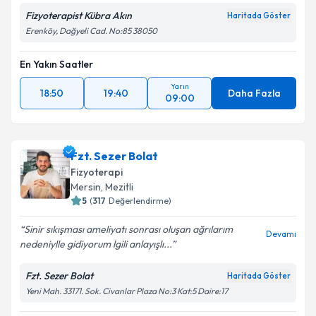
Fizyoterapist Kübra Akın
Haritada Göster
Erenköy, Dağyeli Cad. No:85 38050
En Yakın Saatler
Yarın
18:50
19:40
Daha Fazla
09:00
Fzt. Sezer Bolat
Fizyoterapi
Mersin
, Mezitli
5
(
317
Değerlendirme)
Sinir sıkışması ameliyatı sonrası oluşan ağrılarım
Devamı
nedeniylle gidiyorum lgili anlayışlı...
Fzt. Sezer Bolat
Haritada Göster
Yeni Mah. 33171. Sok. Civanlar Plaza No:3 Kat:5 Daire:17