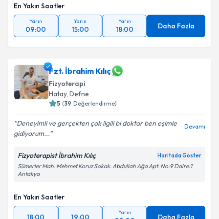
En Yakın Saatler
Yarın
Yarın
Yarın
Daha Fazla
09:00
15:00
18:00
Fzt. İbrahim Kılıç
Fizyoterapi
Hatay
, Defne
5
(
39
Değerlendirme)
Deneyimli ve gerçekten çok ilgili bi doktor ben eşimle
Devamı
gidiyorum...
Fizyoterapist İbrahim Kılıç
Haritada Göster
Sümerler Mah. Mehmet Koruz Sokak. Abdullah Ağa Apt. No:9 Daire:1
Antakya
En Yakın Saatler
Yarın
18:00
19:00
Daha Fazla