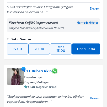
E-posta Adresiniz
Evet arkadaşlar ablalar Elazığ halkı gittiğiniz
Devamı
kurumlarda ne arayıp ne...
Fizyoform Sağlıklı Yaşam Merkezi
Haritada Göster
Kişisel verilerimin işlenmesine ilişkin
Aydınlatma
Ataşehir Mahallesi Zeybekler Sokak No:50/1
Metni
'ni okudum ve kişisel verilerimin belirtilen
kapsamda işlenmesini kabul ediyorum.
En Yakın Saatler
Yarın
Takvim Talebini Gönder
19:00
20:00
Daha Fazla
13:00
Fzt. Kübra Akın
Fizyoterapi
Kayseri
, Melikgazi
5
(
30
Değerlendirme)
Skolyoz nedeniyle uzun zamandır sırt ve bel ağrıları
Devamı
yaşıyordum. Araştırmaların...