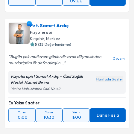
09:00
Fzt. Samet Ardıç
Fizyoterapi
Kırşehir
, Merkez
5
(
35
Değerlendirme)
Bugün çok mutluyum günlerdir ayak düşmesinden
Devamı
muzdariptim ilk defa düzgün...
Fizyoterapist Samet Ardıç – Özel Sağlık
Haritada Göster
Meslek Hizmet Birimi
Yenice Mah. Atatürk Cad. No:42
En Yakın Saatler
Yarın
Yarın
Yarın
Daha Fazla
10:00
10:30
11:00