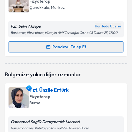
Fizyoterapi
takvim hazırlandığında e-posta ile bilgilendireceğiz.
Çanakkale
, Merkez
E-posta Adresiniz
Fzt. Selin Aktepe
Haritada Göster
Barbaros, libra plaza, Hüseyin Akif Terzioğlu Cd no:25 D:aire 23, 17100
Kişisel verilerimin işlenmesine ilişkin
Aydınlatma
Randevu Talep Et
Randevu Takvimi Talebi
Metni
'ni okudum ve kişisel verilerimin belirtilen
kapsamda işlenmesini kabul ediyorum.
Fzt. Selin Aktepe
için randevu takvimi talebi
Bölgenize yakın diğer uzmanlar
oluşturun. Size bu uzmandan randevu almanız için bir
Takvim Talebini Gönder
takvim hazırlandığında e-posta ile bilgilendireceğiz.
Fzt. Ünzile Ertürk
E-posta Adresiniz
Fizyoterapi
Bursa
Osteomed Saglik Danışmanlık Merkezi
Kişisel verilerimin işlenmesine ilişkin
Aydınlatma
Metni
'ni okudum ve kişisel verilerimin belirtilen
Barış mahallesi Kubilay sokak no27 d1 Nilüfer Bursa