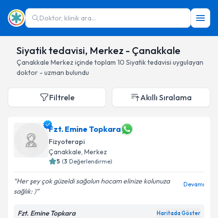
Doktor, klinik ara...
Siyatik tedavisi, Merkez - Çanakkale
Çanakkale
Merkez
içinde toplam
10
Siyatik tedavisi
uygulayan
doktor - uzman bulundu
Filtrele
Akıllı Sıralama
Fzt. Emine Topkara
Fizyoterapi
Çanakkale
, Merkez
5
(
3
Değerlendirme)
Her şey çok güzeldi sağolun hocam elinize kolunuza
Devamı
sağlık: )
Fzt. Emine Topkara
Haritada Göster