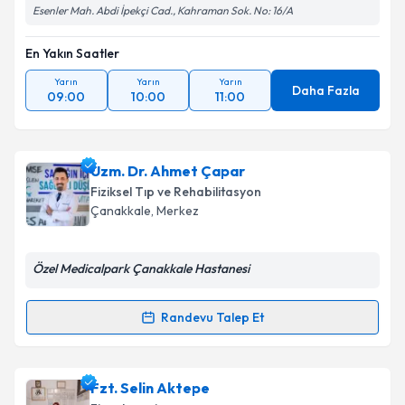
Esenler Mah. Abdi İpekçi Cad., Kahraman Sok. No: 16/A
En Yakın Saatler
Yarın
Yarın
Yarın
Daha Fazla
09:00
10:00
11:00
Uzm. Dr. Ahmet Çapar
Fiziksel Tıp ve Rehabilitasyon
Çanakkale
, Merkez
Özel Medicalpark Çanakkale Hastanesi
Randevu Talep Et
Randevu Takvimi Talebi
Uzm. Dr. Ahmet Çapar
için randevu takvimi talebi
Fzt. Selin Aktepe
oluşturun. Size bu uzmandan randevu almanız için bir