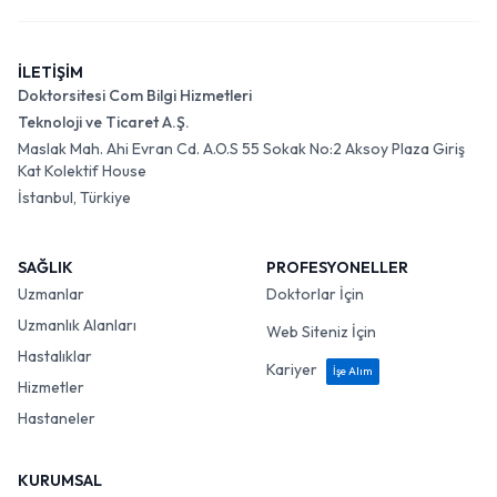
İLETİŞİM
Doktorsitesi Com Bilgi Hizmetleri
Teknoloji ve Ticaret A.Ş.
Maslak Mah. Ahi Evran Cd. A.O.S 55 Sokak No:2 Aksoy Plaza Giriş
Kat Kolektif House
İstanbul, Türkiye
SAĞLIK
PROFESYONELLER
Uzmanlar
Doktorlar İçin
Uzmanlık Alanları
Web Siteniz İçin
Hastalıklar
Kariyer
İşe Alım
Hizmetler
Hastaneler
KURUMSAL