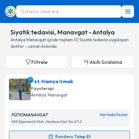
Doktor, klinik ara...
Siyatik tedavisi, Manavgat - Antalya
Antalya
Manavgat
içinde toplam
10
Siyatik tedavisi
uygulayan
doktor - uzman bulundu
Filtrele
Akıllı Sıralama
Fzt. Hamza Irmak
Fizyoterapi
Antalya
, Manavgat
FİZYOMANAVGAT
Haritada Göster
Milli Egemenlik Mah. Hastane Cad. No.67-2
Randevu Talep Et