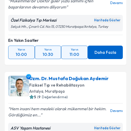
Mükemmel bir Doktor güler yüzlü samimi içten
Devamı
başarılarının devamını diliyorum
Özel Fizikalya Tıp Merkezi
Haritada Göster
Selçuk Mh., Çınarlı Cd. No:15, 07230 Muratpaşa/Antalya, Turkey
En Yakın Saatler
Yarın
Yarın
Yarın
Daha Fazla
10:00
10:30
11:00
Uzm. Dr. Mustafa Doğukan Aydemir
Fiziksel Tıp ve Rehabilitasyon
Antalya
, Muratpaşa
5
(
9
Değerlendirme)
Hem insani hem mesleki olarak mükemmel bir hekim.
Devamı
Gördüğümüz en...
ASV Yaşam Hastanesi
Haritada Göster