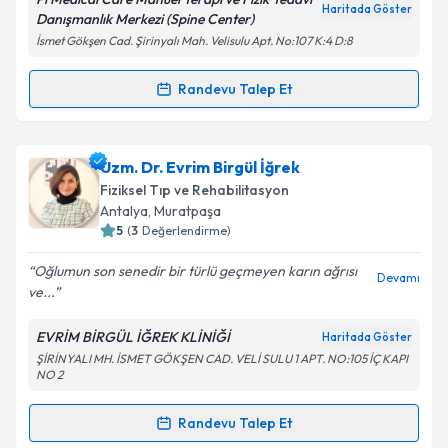
Kişisel verilerimin işlenmesine ilişkin
Aydınlatma
Haritada Göster
Danışmanlık Merkezi (Spine Center)
Metni
'ni okudum ve kişisel verilerimin belirtilen
İsmet Gökşen Cad. Şirinyalı Mah. Velisulu Apt. No:107 K:4 D:8
kapsamda işlenmesini kabul ediyorum.
Randevu Talep Et
Randevu Takvimi Talebi
Takvim Talebini Gönder
Fzt. Adem Koyuncu
için randevu takvimi talebi
Uzm. Dr. Evrim Birgül İğrek
oluşturun. Size bu uzmandan randevu almanız için bir
Fiziksel Tıp ve Rehabilitasyon
takvim hazırlandığında e-posta ile bilgilendireceğiz.
Antalya
, Muratpaşa
5
(
3
Değerlendirme)
E-posta Adresiniz
Oğlumun son senedir bir türlü geçmeyen karın ağrısı
Devamı
ve...
EVRİM BİRGÜL İĞREK KLİNİĞİ
Haritada Göster
Kişisel verilerimin işlenmesine ilişkin
Aydınlatma
ŞİRİNYALI MH. İSMET GÖKŞEN CAD. VELİ SULU 1 APT. NO:105 İÇ KAPI
Metni
'ni okudum ve kişisel verilerimin belirtilen
NO 2
kapsamda işlenmesini kabul ediyorum.
Randevu Talep Et
Randevu Takvimi Talebi
Takvim Talebini Gönder