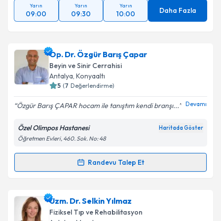
Yarın
Yarın
Yarın
Daha Fazla
09:00
09:30
10:00
Op. Dr. Özgür Barış Çapar
Beyin ve Sinir Cerrahisi
Antalya
, Konyaaltı
5
(
7
Değerlendirme)
Devamı
Özgür Barış ÇAPAR hocam ile tanıştım kendi branşı...
Özel Olimpos Hastanesi
Haritada Göster
Öğretmen Evleri, 460. Sok. No: 48
Randevu Talep Et
Randevu Takvimi Talebi
Op. Dr. Özgür Barış Çapar
için randevu takvimi
Uzm. Dr. Selkin Yılmaz
talebi oluşturun. Size bu uzmandan randevu almanız
Fiziksel Tıp ve Rehabilitasyon
için bir takvim hazırlandığında e-posta ile