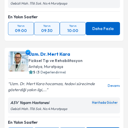
Gebizli Mah. 1116 Sok. No:4 Muratpaşa
En Yakın Saatler
Yarın
Yarın
Yarın
Daha Fazla
09:00
09:30
10:00
Uzm. Dr. Mert Kara
Fiziksel Tıp ve Rehabilitasyon
Antalya
, Muratpaşa
5
(
3
Değerlendirme)
Uzm. Dr. Mert Kara hocamıza, tedavi sürecimde
Devamı
gösterdiği yakın ilgi,...
ASV Yaşam Hastanesi
Haritada Göster
Gebizli Mah. 1116 Sok. No:4 Muratpaşa
En Yakın Saatler