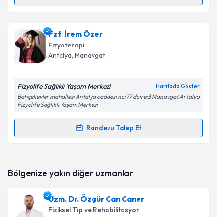
Randevu Takvimi Talebi
Fzt. Hamza Irmak
için randevu takvimi talebi
Fzt. İrem Özer
oluşturun. Size bu uzmandan randevu almanız için bir
Fizyoterapi
takvim hazırlandığında e-posta ile bilgilendireceğiz.
Antalya
, Manavgat
E-posta Adresiniz
Fizyolife Sağlıklı Yaşam Merkezi
Haritada Göster
Bahçelievler mahallesi Antalya caddesi no:77 daire:3 Manavgat Antalya
Fizyolife Sağlıklı Yaşam Merkezi
Kişisel verilerimin işlenmesine ilişkin
Aydınlatma
Randevu Talep Et
Metni
'ni okudum ve kişisel verilerimin belirtilen
Randevu Takvimi Talebi
kapsamda işlenmesini kabul ediyorum.
Fzt. İrem Özer
için randevu takvimi talebi oluşturun.
Takvim Talebini Gönder
Bölgenize yakın diğer uzmanlar
Size bu uzmandan randevu almanız için bir takvim
hazırlandığında e-posta ile bilgilendireceğiz.
Uzm. Dr. Özgür Can Caner
E-posta Adresiniz
Fiziksel Tıp ve Rehabilitasyon