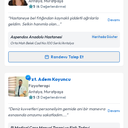
Antalya
, Muratpaşa
bilgilendireceğiz.
5
(
4
Değerlendirme)
E-posta Adresiniz
Hastaneye bel fıtığından kaynaklı şiddetli ağrılarla
Devamı
geldim. Selkin hanımla olan...
Aspendos Anadolu Hastanesi
Haritada Göster
Orta Mah Belek Cad No:100 Serik/Antalya
Kişisel verilerimin işlenmesine ilişkin
Aydınlatma
Metni
'ni okudum ve kişisel verilerimin belirtilen
kapsamda işlenmesini kabul ediyorum.
Randevu Talep Et
Randevu Takvimi Talebi
Takvim Talebini Gönder
Uzm. Dr. Selkin Yılmaz
için randevu takvimi talebi
Fzt. Adem Koyuncu
oluşturun. Size bu uzmandan randevu almanız için bir
Fizyoterapi
takvim hazırlandığında e-posta ile bilgilendireceğiz.
Antalya
, Muratpaşa
5
(
3
Değerlendirme)
E-posta Adresiniz
Deniz kuvvetleri personeliyim gemide ani bir manevra
Devamı
esnasında omzumu sakatladım....
Pi Medical Care Manuel Terapi ve Fizik Tedavi