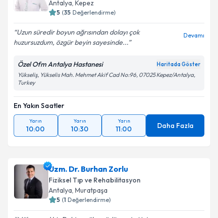
Antalya
, Kepez
5
(
35
Değerlendirme)
Uzun süredir boyun ağrısından dolayı çok
Kişisel verilerimin işlenmesine ilişkin
Aydınlatma
Devamı
huzursuzdum, özgür beyin sayesinde...
Metni
'ni okudum ve kişisel verilerimin belirtilen
kapsamda işlenmesini kabul ediyorum.
Özel Ofm Antalya Hastanesi
Haritada Göster
Yükseliş, Yükselis Mah. Mehmet Akif Cad No:96, 07025 Kepez/Antalya,
Turkey
Takvim Talebini Gönder
En Yakın Saatler
Yarın
Yarın
Yarın
Daha Fazla
10:00
10:30
11:00
Uzm. Dr. Burhan Zorlu
Fiziksel Tıp ve Rehabilitasyon
Antalya
, Muratpaşa
5
(
1
Değerlendirme)