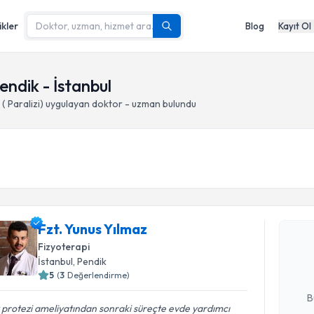
ikler
Blog
Kayıt Ol
Pendik - İstanbul
( Paralizi)
uygulayan doktor - uzman bulundu
Randevu T
Fzt. Yunu
Fzt. Yunus Yılmaz
uzmandan ra
Fizyoterapi
posta ile bi
İstanbul
, Pendik
5
(
3
Değerlendirme)
E-posta Ad
B
 protezi ameliyatından sonraki süreçte evde yardımcı