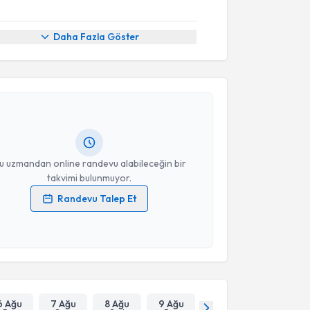
Daha Fazla Göster
akvimi Talebi
r Halvalı
için randevu takvimi talebi oluşturun. Size
 randevu almanız için bir takvim hazırlandığında e-
lgilendireceğiz.
resiniz
u uzmandan online randevu alabileceğin bir
takvimi bulunmuyor.
Randevu Talep Et
 verilerimin işlenmesine ilişkin
Aydınlatma Metni
'ni
 ve kişisel verilerimin belirtilen kapsamda
esini kabul ediyorum.
Takvim Talebini Gönder
6 Ağu
7 Ağu
8 Ağu
9 Ağu