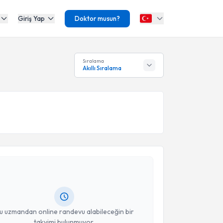
Giriş Yap
Doktor musun?
Sıralama
Akıllı Sıralama
akvimi Talebi
s Yılmaz
için randevu takvimi talebi oluşturun. Size bu
ndevu almanız için bir takvim hazırlandığında e-
lgilendireceğiz.
resiniz
u uzmandan online randevu alabileceğin bir
takvimi bulunmuyor.