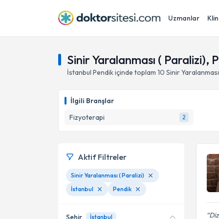
Uzmanlar
Klin
Sinir Yaralanması ( Paralizi), 
İstanbul
Pendik
içinde toplam
10
Sinir Yaralanması 
İlgili Branşlar
Fizyoterapi
2
Aktif Filtreler
Sinir Yaralanması ( Paralizi)
İstanbul
Pendik
Diz
Şehir
İstanbul