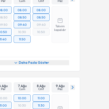
Per
Cum
Cmt
Paz
08:00
08:00
08:00
08:50
08:50
08:50
09:50
09:40
09:40
Takvim
kapalıdır
10:50
10:30
10:50
11:40
11:50
Daha Fazla Göster
6 Ağu
7 Ağu
8 Ağu
9 Ağu
Per
Cum
Cmt
Paz
10:00
10:00
11:00
11:00
10:30
11:30