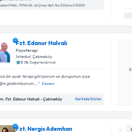
akent Mah. 17044 Sk. Uz Çınar Apt. No:5 Daire:2 10200
Randevu T
Fzt. Edanu
Fzt. Edanur Halvalı
bu uzmandan
posta ile bi
Fizyoterapi
İstanbul
, Çekmeköy
E-posta Ad
5
(
14
Değerlendirme)
B
üz bir aydır terapi görüyorum ve duruşumun iyiye
iğini gözlemliyorum....
Devamı
Kişisel
okudum
m. Fzt. Edanur Halvalı - Çekmeköy
Haritada Göster
işlenm
Fzt. Nergis Ademhan