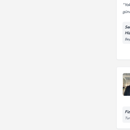
Yak
gün
Se
Hi
Bey
Fi
Tur