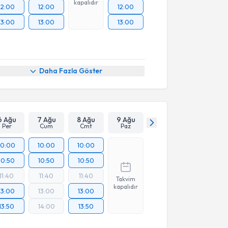
kapalıdır
12:00
12:00
12:00
13:00
13:00
13:00
Daha Fazla Göster
6 Ağu
7 Ağu
8 Ağu
9 Ağu
Per
Cum
Cmt
Paz
10:00
10:00
10:00
10:50
10:50
10:50
11:40
11:40
11:40
Takvim
kapalıdır
13:00
13:00
13:00
13:50
14:00
13:50