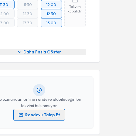
11:30
11:30
12:00
Takvim
kapalıdır
12:00
12:30
12:30
13:00
13:30
13:00
akvimi Talebi
Daha Fazla Göster
ce Kübra Kavak
için randevu takvimi talebi oluşturun.
andan randevu almanız için bir takvim
ında e-posta ile bilgilendireceğiz.
resiniz
u uzmandan online randevu alabileceğin bir
takvimi bulunmuyor.
Randevu Talep Et
 verilerimin işlenmesine ilişkin
Aydınlatma Metni
'ni
 ve kişisel verilerimin belirtilen kapsamda
esini kabul ediyorum.