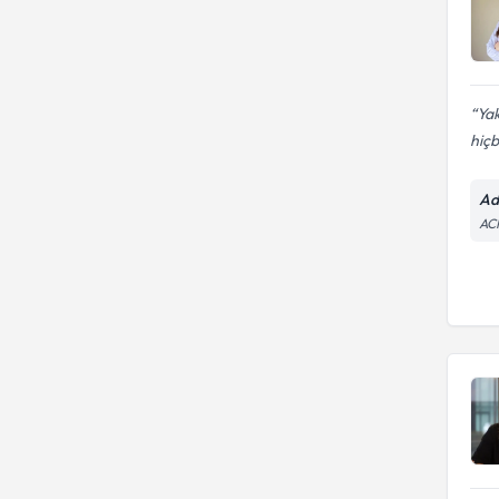
Yak
hiçbi
Ad
AC