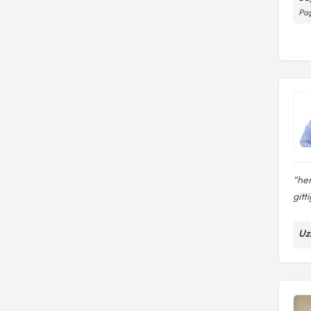
Paş
hen
gitt
Uz