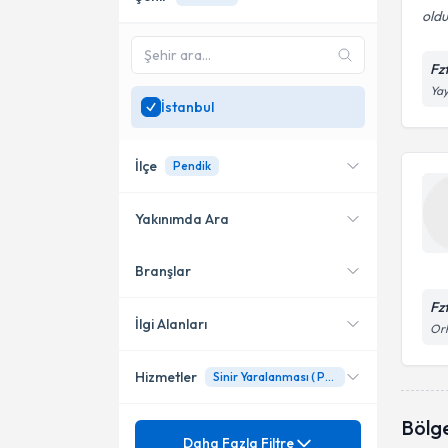
oldu
Fz
Yay
İstanbul
İlçe
Pendik
Yakınımda Ara
Branşlar
Konumuma yakın uzmanları
Bakırköy
göster
Fz
Kadıköy
İlgi Alanları
Orh
Pendik
Hizmetler
Sinir Yaralanması ( Paralizi)
Fizyoterapi
Çekmeköy
Bölg
Mezuniyet
Bel Fıtığı
Daha Fazla Filtre
Fatih