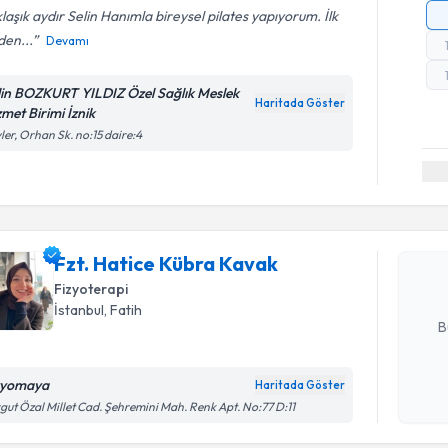
laşık aydır Selin Hanımla bireysel pilates yapıyorum. İlk
den...
Devamı
lin BOZKURT YILDIZ Özel Sağlık Meslek
Haritada Göster
zmet Birimi İznik
ler, Orhan Sk. no:15 daire:4
Randevu T
Fzt. Hati
Size bu uzm
Fzt. Hatice Kübra Kavak
hazırlandığ
Fizyoterapi
E-posta Ad
İstanbul
, Fatih
B
zyomaya
Haritada Göster
Kişisel
gut Özal Millet Cad. Şehremini Mah. Renk Apt. No:77 D:11
okudum
işlenm