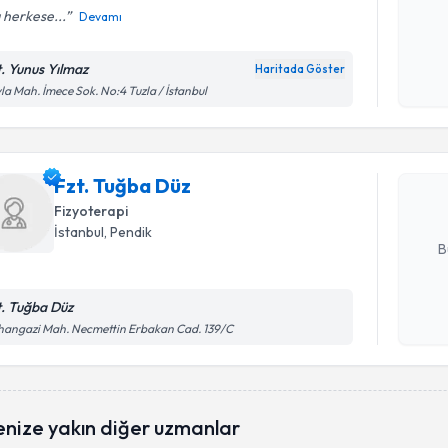
 herkese...
Devamı
Kişisel
okudum
t. Yunus Yılmaz
Haritada Göster
Randevu T
işlenm
la Mah. İmece Sok. No:4 Tuzla / İstanbul
Fzt. Tuğb
uzmandan ra
Fzt. Tuğba Düz
posta ile bi
Fizyoterapi
E-posta Ad
İstanbul
, Pendik
B
t. Tuğba Düz
Kişisel
angazi Mah. Necmettin Erbakan Cad. 139/C
okudum
işlenm
enize yakın diğer uzmanlar