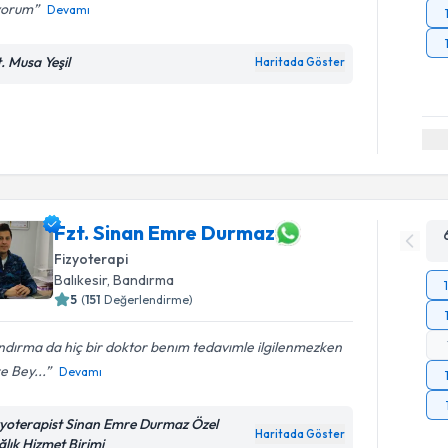
yorum
Devamı
t. Musa Yeşil
Haritada Göster
Fzt. Sinan Emre Durmaz
Fizyoterapi
Balıkesir
, Bandırma
5
(
151
Değerlendirme)
dırma da hiç bir doktor benım tedavımle ilgilenmezken
e Bey...
Devamı
zyoterapist Sinan Emre Durmaz Özel
Haritada Göster
ğlık Hizmet Birimi