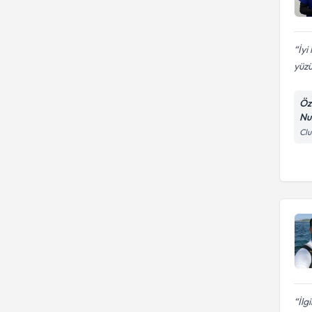
İyi
yüzü
Öz
Nu
Clu
İlg