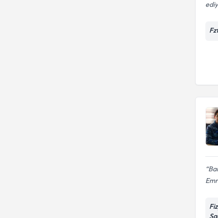
edi
Fz
Ban
Emr
Fi
Sa