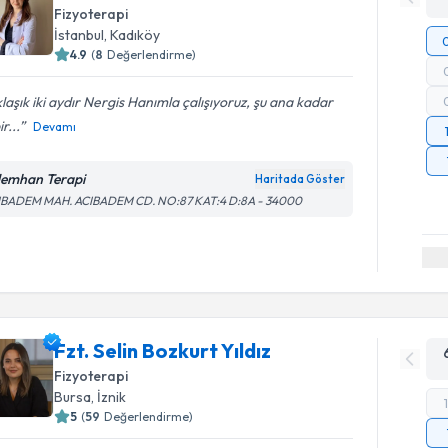
Fizyoterapi
İstanbul
, Kadıköy
4.9
(
8
Değerlendirme)
laşık iki aydır Nergis Hanımla çalışıyoruz, şu ana kadar
r...
Devamı
emhan Terapi
Haritada Göster
IBADEM MAH. ACIBADEM CD. NO:87 KAT:4 D:8A - 34000
Fzt. Selin Bozkurt Yıldız
Fizyoterapi
Bursa
, İznik
5
(
59
Değerlendirme)