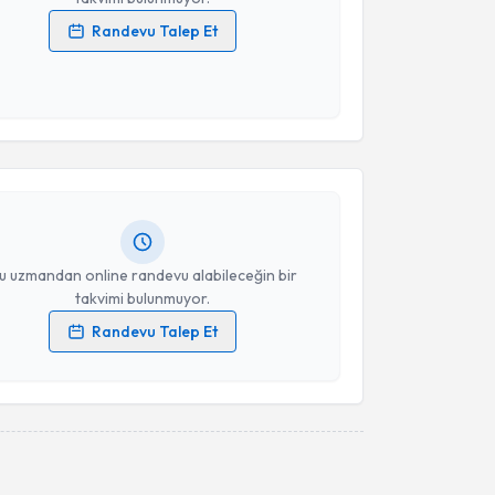
Randevu Talep Et
 verilerimin işlenmesine ilişkin
Aydınlatma Metni
'ni
 ve kişisel verilerimin belirtilen kapsamda
akvimi Talebi
esini kabul ediyorum.
a Düz
için randevu takvimi talebi oluşturun. Size bu
Takvim Talebini Gönder
ndevu almanız için bir takvim hazırlandığında e-
lgilendireceğiz.
resiniz
u uzmandan online randevu alabileceğin bir
takvimi bulunmuyor.
Randevu Talep Et
 verilerimin işlenmesine ilişkin
Aydınlatma Metni
'ni
 ve kişisel verilerimin belirtilen kapsamda
esini kabul ediyorum.
Takvim Talebini Gönder