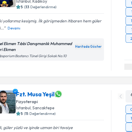
İstanbul
, Kadıköy
5
(
33
Değerlendirme)
 ki yollarımız kesişmiş. İlk görüşmeden itibaren hem güler
...
Devamı
el Ekmen Tıbbi Danışmanlık Muhammed
Haritada Göster
ri Ekmen
bsporium Bostancı Tünel Girişi Sokak No:10
Fzt. Musa Yeşil
Fizyoterapi
İstanbul
, Sancaktepe
5
(
15
Değerlendirme)
ili, güler yüzlü ve işinde uzman biri tavsiye