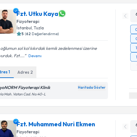
Fzt. Utku Kaya
Fizyoterapi
İstanbul
, Tuzla
5
(
62
Değerlendirme)
 oğlumun sol kol kıkırdak kemik zedelenmesi üzerine
urduk. Fzt....
Devamı
dres
1
Adres
2
zyoNORM Fizyoterapi Klinik
Haritada Göster
la Mah. Vatan Cad. No:40-L
Fzt. Muhammed Nuri Ekmen
Fizyoterapi