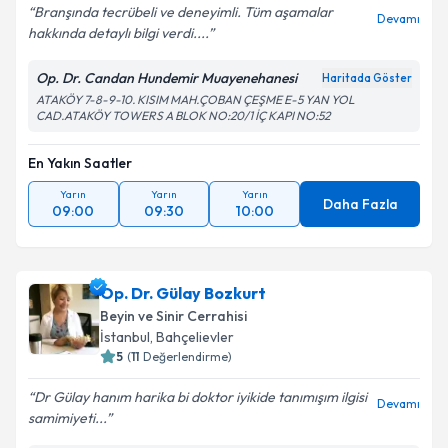
Branşında tecrübeli ve deneyimli. Tüm aşamalar
Devamı
hakkında detaylı bilgi verdi....
Op. Dr. Candan Hundemir Muayenehanesi
Haritada Göster
ATAKÖY 7-8-9-10. KISIM MAH.ÇOBAN ÇEŞME E-5 YAN YOL
CAD.ATAKÖY TOWERS A BLOK NO:20/1 İÇ KAPI NO:52
En Yakın Saatler
Yarın
Yarın
Yarın
Daha Fazla
09:00
09:30
10:00
Op. Dr. Gülay Bozkurt
Beyin ve Sinir Cerrahisi
İstanbul
, Bahçelievler
5
(
11
Değerlendirme)
Dr Gülay hanım harika bi doktor iyikide tanımışım ilgisi
Devamı
samimiyeti...