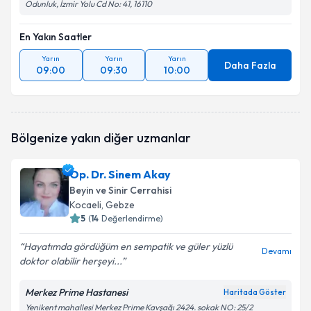
Odunluk, İzmir Yolu Cd No: 41, 16110
En Yakın Saatler
Yarın
Yarın
Yarın
Daha Fazla
09:00
09:30
10:00
Bölgenize yakın diğer uzmanlar
Op. Dr. Sinem Akay
Beyin ve Sinir Cerrahisi
Kocaeli
, Gebze
5
(
14
Değerlendirme)
Hayatımda gördüğüm en sempatik ve güler yüzlü
Devamı
doktor olabilir herşeyi...
Merkez Prime Hastanesi
Haritada Göster
Yenikent mahallesi Merkez Prime Kavşağı 2424. sokak NO: 25/2