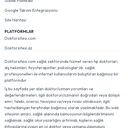
Gizlilik Politikası
Google Takvim Entegrasyonu
Site Haritası
PLATFORMLAR
Doktorsitesi.com
Doktorsitesi.az
Doktorsitesi.com sağlık sektöründe hizmet veren tıp doktorları,
diş hekimleri, fizyoterapistler, psikologlar vb. sağlık
profesyonelleri ile internet kullanıcılarını buluşturan bağımsız bir
platformdur.
İş bu sayfada yer alan doktor/uzman yorumları ve
değerlendirmeleri, ilgili doktorun/uzmanın doğrudan veya dolaylı
emri, talebi, önerisi, tavsiyesi ve/veya ricası olmaksızın, ilgili
hasta/danışan tarafından bağımsız olarak yazılmaktadır. Bu web
sitesinin amacı, sağlık alanında kamuoyunun bilgilendirilmesini
sağlamak, sağlık okuryazarlığını artırmak, kişilerin sağlık
ihtiyaçlarına uygun en iyi doktor veya uzmana ulaşmasını