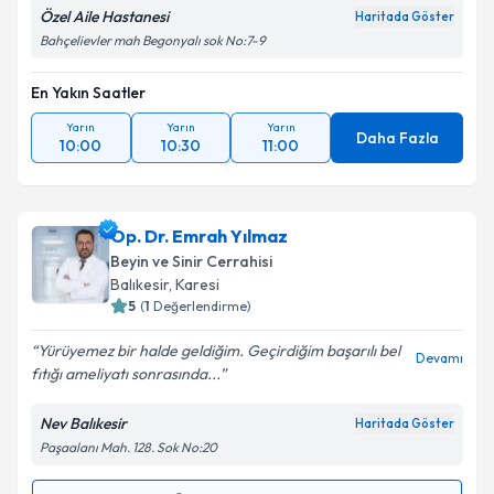
Özel Aile Hastanesi
Haritada Göster
Bahçelievler mah Begonyalı sok No:7-9
En Yakın Saatler
Yarın
Yarın
Yarın
Daha Fazla
10:00
10:30
11:00
Op. Dr. Emrah Yılmaz
Beyin ve Sinir Cerrahisi
Balıkesir
, Karesi
5
(
1
Değerlendirme)
Yürüyemez bir halde geldiğim. Geçirdiğim başarılı bel
Devamı
fıtığı ameliyatı sonrasında...
Nev Balıkesir
Haritada Göster
Paşaalanı Mah. 128. Sok No:20