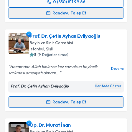
0 (850) 811 99 66
Randevu Takvimi Talebi
Randevu Talep Et
Op. Dr. Emrah Yılmaz
için randevu takvimi talebi
oluşturun. Size bu uzmandan randevu almanız için bir
Prof. Dr. Çetin Ayhan Evliyaoğlu
takvim hazırlandığında e-posta ile bilgilendireceğiz.
Beyin ve Sinir Cerrahisi
E-posta Adresiniz
İstanbul
, Şişli
5
(
9
Değerlendirme)
Hocamdan Allah binlerce kez razı olsun beyincik
Devamı
sarkması ameliyatı olmam...
Kişisel verilerimin işlenmesine ilişkin
Aydınlatma
Metni
'ni okudum ve kişisel verilerimin belirtilen
Prof. Dr. Çetin Ayhan Evliyaoğlu
Haritada Göster
kapsamda işlenmesini kabul ediyorum.
Randevu Talep Et
Randevu Takvimi Talebi
Takvim Talebini Gönder
Prof. Dr. Çetin Ayhan Evliyaoğlu
için randevu
Op. Dr. Murat İnan
takvimi talebi oluşturun. Size bu uzmandan randevu
Beyin ve Sinir Cerrahisi