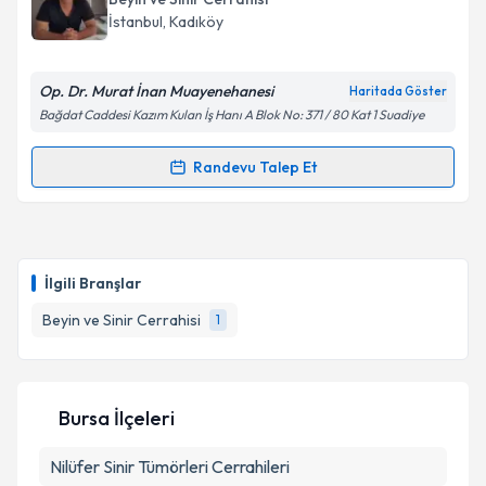
almanız için bir takvim hazırlandığında e-posta ile
İstanbul
, Kadıköy
bilgilendireceğiz.
E-posta Adresiniz
Op. Dr. Murat İnan Muayenehanesi
Haritada Göster
Bağdat Caddesi Kazım Kulan İş Hanı A Blok No: 371 / 80 Kat 1 Suadiye
Randevu Talep Et
Randevu Takvimi Talebi
Kişisel verilerimin işlenmesine ilişkin
Aydınlatma
Metni
'ni okudum ve kişisel verilerimin belirtilen
kapsamda işlenmesini kabul ediyorum.
Op. Dr. Murat İnan
için randevu takvimi talebi
oluşturun. Size bu uzmandan randevu almanız için bir
İlgili Branşlar
takvim hazırlandığında e-posta ile bilgilendireceğiz.
Takvim Talebini Gönder
Beyin ve Sinir Cerrahisi
1
E-posta Adresiniz
Bursa İlçeleri
Kişisel verilerimin işlenmesine ilişkin
Aydınlatma
Nilüfer
Sinir Tümörleri Cerrahileri
Metni
'ni okudum ve kişisel verilerimin belirtilen