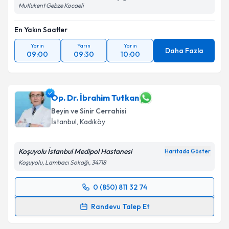
Mutlukent Gebze Kocaeli
En Yakın Saatler
Yarın
Yarın
Yarın
Daha Fazla
09:00
09:30
10:00
Op. Dr. İbrahim Tutkan
Beyin ve Sinir Cerrahisi
İstanbul
, Kadıköy
Koşuyolu İstanbul Medipol Hastanesi
Haritada Göster
Koşuyolu, Lambacı Sokağı, 34718
0 (850) 811 32 74
Randevu Takvimi Talebi
Randevu Talep Et
Op. Dr. İbrahim Tutkan
için randevu takvimi talebi