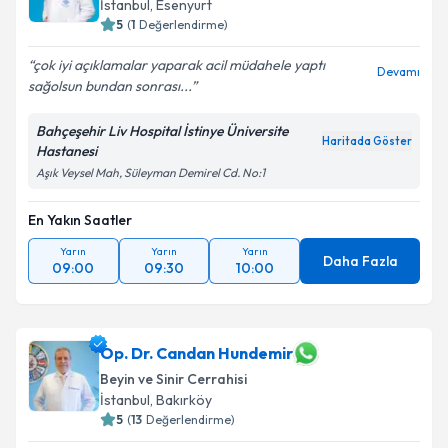
İstanbul
, Esenyurt
5
(
1
Değerlendirme)
çok iyi açıklamalar yaparak acil müdahele yaptı
Devamı
sağolsun bundan sonrası...
Bahçeşehir Liv Hospital İstinye Üniversite
Haritada Göster
Hastanesi
Aşık Veysel Mah, Süleyman Demirel Cd. No:1
En Yakın Saatler
Yarın
Yarın
Yarın
Daha Fazla
09:00
09:30
10:00
Op. Dr. Candan Hundemir
Beyin ve Sinir Cerrahisi
İstanbul
, Bakırköy
5
(
13
Değerlendirme)