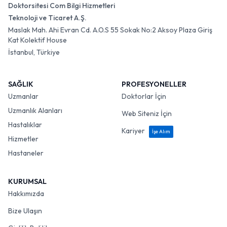
Doktorsitesi Com Bilgi Hizmetleri
Teknoloji ve Ticaret A.Ş.
Maslak Mah. Ahi Evran Cd. A.O.S 55 Sokak No:2 Aksoy Plaza Giriş
Kat Kolektif House
İstanbul, Türkiye
SAĞLIK
PROFESYONELLER
Uzmanlar
Doktorlar İçin
Uzmanlık Alanları
Web Siteniz İçin
Hastalıklar
Kariyer
İşe Alım
Hizmetler
Hastaneler
KURUMSAL
Hakkımızda
Bize Ulaşın