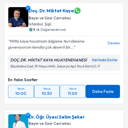
oluşturun. Size bu uzmandan randevu almanız için bir
takvim hazırlandığında e-posta ile bilgilendireceğiz.
Doç. Dr. Miktat Kaya
Beyin ve Sinir Cerrahisi
E-posta Adresiniz
İstanbul
, Şişli
5
(
4
Değerlendirme)
Mitta kaya hocamızin bilgisine tecrübesine
Devamı
guveniyorum kendisi çok deyerli bir...
Kişisel verilerimin işlenmesine ilişkin
Aydınlatma
Metni
'ni okudum ve kişisel verilerimin belirtilen
DOÇ.DR. MİKTAT KAYA MUAYENEHANESİ
Haritada Göster
kapsamda işlenmesini kabul ediyorum.
Büyükdere Cad. 19. Mayıs MAh. Sakarya Apt. No:6 Kat 6 D: 11
Takvim Talebini Gönder
En Yakın Saatler
Yarın
Yarın
Yarın
Daha Fazla
10:00
10:30
11:00
Dr. Öğr. Üyesi Selim Şeker
Beyin ve Sinir Cerrahisi