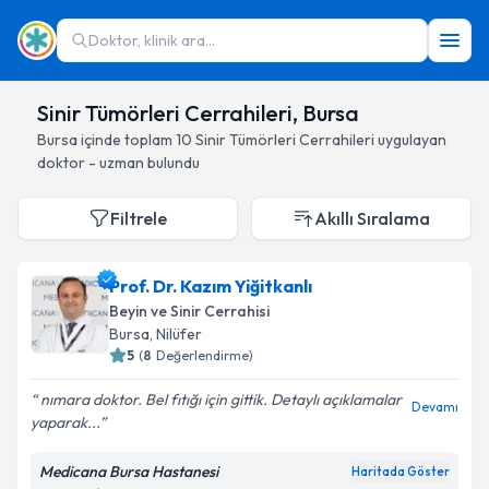
Doktor, klinik ara...
Sinir Tümörleri Cerrahileri, Bursa
Bursa
içinde toplam
10
Sinir Tümörleri Cerrahileri
uygulayan
doktor - uzman bulundu
Filtrele
Akıllı Sıralama
Prof. Dr. Kazım Yiğitkanlı
Beyin ve Sinir Cerrahisi
Bursa
, Nilüfer
5
(
8
Değerlendirme)
nımara doktor. Bel fıtığı için gittik. Detaylı açıklamalar
Devamı
yaparak...
Medicana Bursa Hastanesi
Haritada Göster