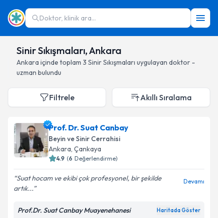
Doktor, klinik ara...
Sinir Sıkışmaları, Ankara
Ankara
içinde toplam
3
Sinir Sıkışmaları
uygulayan doktor -
uzman bulundu
Filtrele
Akıllı Sıralama
Prof. Dr. Suat Canbay
Beyin ve Sinir Cerrahisi
Ankara
, Çankaya
4.9
(
6
Değerlendirme)
Suat hocam ve ekibi çok profesyonel, bir şekilde
Devamı
artık...
Prof.Dr. Suat Canbay Muayenehanesi
Haritada Göster