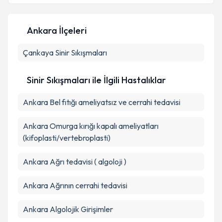
E-posta Adresiniz
Ankara İlçeleri
Çankaya
Kişisel verilerimin işlenmesine ilişkin
Sinir Sıkışmaları
Aydınlatma
Metni
'ni okudum ve kişisel verilerimin belirtilen
kapsamda işlenmesini kabul ediyorum.
Sinir Sıkışmaları ile İlgili Hastalıklar
Ankara Bel fıtığı ameliyatsız ve cerrahi tedavisi
Takvim Talebini Gönder
Ankara Omurga kırığı kapalı ameliyatları
(kifoplasti/vertebroplasti)
Ankara Ağrı tedavisi ( algoloji )
Ankara Ağrının cerrahi tedavisi
Ankara Algolojik Girişimler