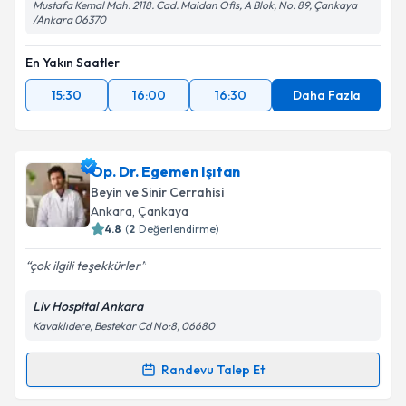
Mustafa Kemal Mah. 2118. Cad. Maidan Ofis, A Blok, No: 89, Çankaya
/Ankara 06370
En Yakın Saatler
15:30
16:00
16:30
Daha Fazla
Op. Dr. Egemen Işıtan
Beyin ve Sinir Cerrahisi
Ankara
, Çankaya
4.8
(
2
Değerlendirme)
çok ilgili teşekkürler
Liv Hospital Ankara
Kavaklıdere, Bestekar Cd No:8, 06680
Randevu Talep Et
Randevu Takvimi Talebi