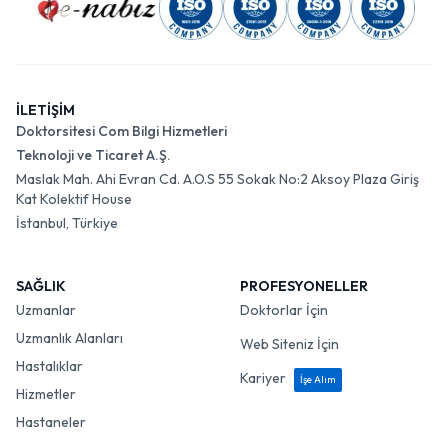
İLETİŞİM
Doktorsitesi Com Bilgi Hizmetleri
Teknoloji ve Ticaret A.Ş.
Maslak Mah. Ahi Evran Cd. A.O.S 55 Sokak No:2 Aksoy Plaza Giriş
Kat Kolektif House
İstanbul, Türkiye
SAĞLIK
PROFESYONELLER
Uzmanlar
Doktorlar İçin
Uzmanlık Alanları
Web Siteniz İçin
Hastalıklar
Kariyer
İşe Alım
Hizmetler
Hastaneler