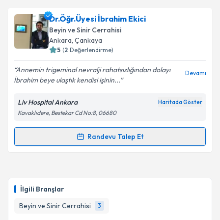
Op. Dr. Egemen Işıtan
için randevu takvimi talebi
Dr.Öğr.Üyesi İbrahim Ekici
oluşturun. Size bu uzmandan randevu almanız için bir
Beyin ve Sinir Cerrahisi
takvim hazırlandığında e-posta ile bilgilendireceğiz.
Ankara
, Çankaya
5
(
2
Değerlendirme)
E-posta Adresiniz
Annemin trigeminal nevralji rahatsızlığından dolayı
Devamı
İbrahim beye ulaştık kendisi işinin...
Liv Hospital Ankara
Haritada Göster
Kişisel verilerimin işlenmesine ilişkin
Aydınlatma
Kavaklıdere, Bestekar Cd No:8, 06680
Metni
'ni okudum ve kişisel verilerimin belirtilen
kapsamda işlenmesini kabul ediyorum.
Randevu Talep Et
Randevu Takvimi Talebi
Takvim Talebini Gönder
Dr.Öğr.Üyesi İbrahim Ekici
için randevu takvimi
talebi oluşturun. Size bu uzmandan randevu almanız
İlgili Branşlar
için bir takvim hazırlandığında e-posta ile
bilgilendireceğiz.
Beyin ve Sinir Cerrahisi
3