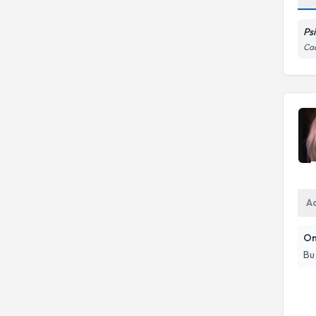
Ps
Cad
A
On
Bu