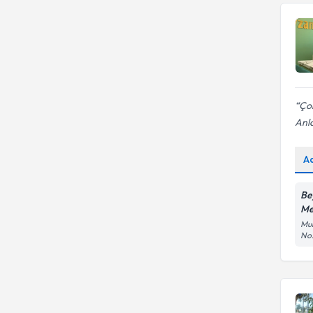
Beden imajı sorunları
danışmanlığı
Ço
Anl
A
Be
Me
Mur
No