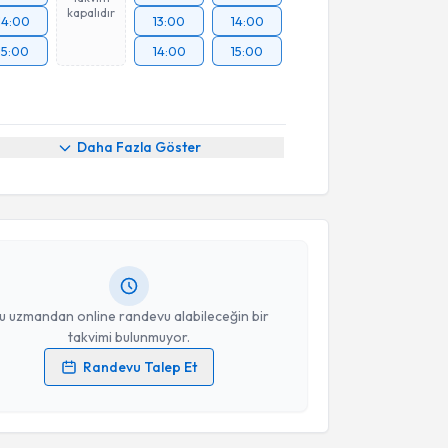
kapalıdır
14:00
13:00
14:00
15:00
14:00
15:00
akvimi Talebi
Daha Fazla Göster
 Ümüş Güneç
için randevu takvimi talebi oluşturun.
andan randevu almanız için bir takvim
ında e-posta ile bilgilendireceğiz.
resiniz
u uzmandan online randevu alabileceğin bir
takvimi bulunmuyor.
Randevu Talep Et
 verilerimin işlenmesine ilişkin
Aydınlatma Metni
'ni
 ve kişisel verilerimin belirtilen kapsamda
esini kabul ediyorum.