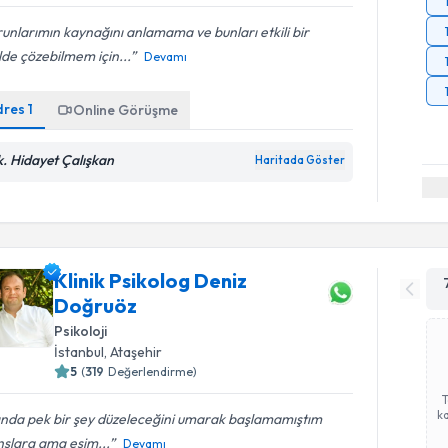
unlarımın kaynağını anlamama ve bunları etkili bir
lde çözebilmem için...
Devamı
dres
1
Online Görüşme
k. Hidayet Çalışkan
Haritada Göster
Klinik Psikolog Deniz
Doğruöz
Psikoloji
İstanbul
, Ataşehir
5
(
319
Değerlendirme)
ka
ında pek bir şey düzeleceğini umarak başlamamıştım
nslara ama eşim...
Devamı