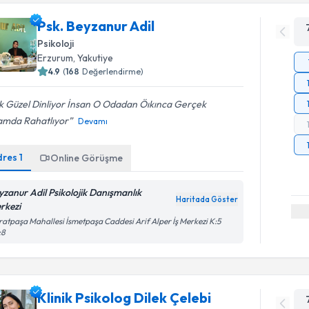
Psk. Beyzanur Adil
Psikoloji
Erzurum
, Yakutiye
4.9
(
168
Değerlendirme)
k Güzel Dinliyor İnsan O Odadan Öıkınca Gerçek
amda Rahatlıyor
Devamı
dres
1
Online Görüşme
yzanur Adil Psikolojik Danışmanlık
Haritada Göster
rkezi
atpaşa Mahallesi İsmetpaşa Caddesi Arif Alper İş Merkezi K:5
:8
Klinik Psikolog Dilek Çelebi