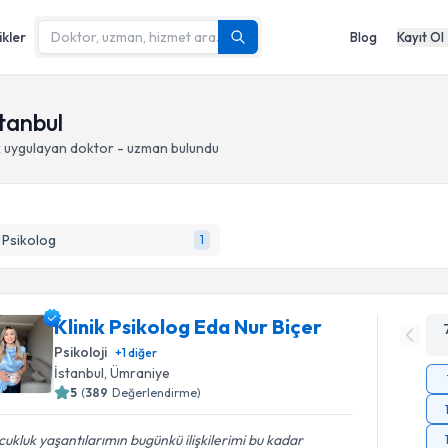
ikler
Blog
Kayıt Ol
stanbul
k
uygulayan doktor - uzman bulundu
k Psikolog
1
Klinik Psikolog Eda Nur Biçer
Psikoloji
+
1
diğer
İstanbul
, Ümraniye
5
(
389
Değerlendirme)
ukluk yaşantılarımın bugünkü ilişkilerimi bu kadar