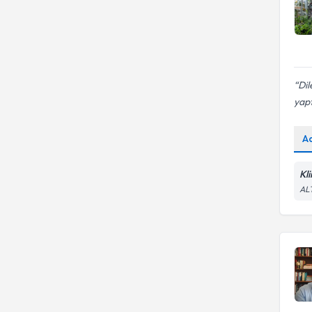
Dil
yapt
A
Kli
AL