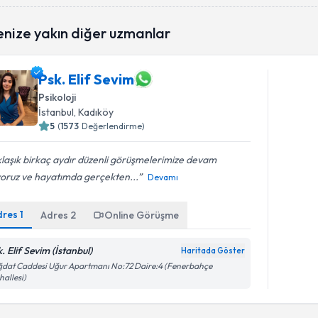
enize yakın diğer uzmanlar
Psk. Elif Sevim
Psikoloji
İstanbul
, Kadıköy
5
(
1573
Değerlendirme)
laşık birkaç aydır düzenli görüşmelerimize devam
yoruz ve hayatımda gerçekten...
Devamı
dres
1
Adres
2
Online Görüşme
. Elif Sevim (İstanbul)
Haritada Göster
dat Caddesi Uğur Apartmanı No:72 Daire:4 (Fenerbahçe
allesi)