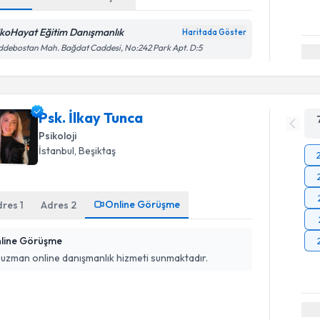
ikoHayat Eğitim Danışmanlık
Haritada Göster
debostan Mah. Bağdat Caddesi, No:242 Park Apt. D:5
Psk. İlkay Tunca
Psikoloji
İstanbul
, Beşiktaş
Online Görüşme
dres
1
Adres
2
line Görüşme
 uzman online danışmanlık hizmeti sunmaktadır.