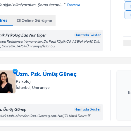
lediğini bilmiyordum. Şema terapi...
Devamı
dres
1
Online Görüşme
inik Psikolog Eda Nur Biçer
Haritada Göster
Randevu T
upa Residence, Yamanevler, Dr. Fazıl Küçük Cd. A2 Blok No:10 D:6.
, Daire 24, 34764 Ümraniye/İstanbul
Uzm. Psk.
Size bu uzm
Uzm. Psk. Ümüş Güneç
hazırlandığ
Psikoloji
E-posta Ad
İstanbul
, Ümraniye
B
k. Ümüş Güneç
Haritada Göster
Kişisel
türk Mah. Alemdar Cad. Okumuş Apt. NoÇ74 Kat:6 Daire:13
okudum
işlenm