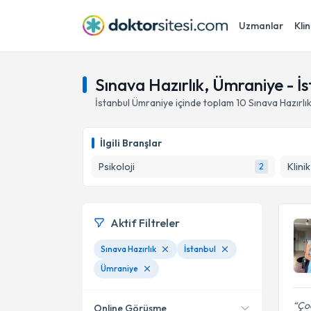
Uzmanlar
Klin
Sınava Hazırlık, Ümraniye - İ
İstanbul
Ümraniye
içinde toplam
10
Sınava Hazırlı
İlgili Branşlar
Psikoloji
Klini
2
Aktif Filtreler
Sınava Hazırlık
İstanbul
Ümraniye
Çoc
Online Görüşme