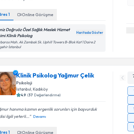
dres
1
Online Görüşme
niz Doğruöz Özel Sağlık Meslek Hizmet
Haritada Göster
imi Klinik Psikolog
baros Mah. Ak Zambak Sk. Uphill Towers B-Blok Kat 1 Daire 2
şehir İstanbul
Klinik Psikolog Yağmur Çelik
Psikoloji
İstanbul
, Kadıköy
4.9
(
37
Değerlendirme)
mur hanıma kızımın ergenlik sorunlsrı için başvurduk
si ilgili yeterli...
Devamı
dres
1
Online Görüşme