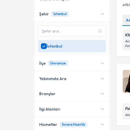
etki
Şehir
İstanbul
Online danışmanlık sunan
A
uzmanları göster
Sadece
İstanbul
bölgesinde
Kl
uzman ara
Avr
İstanbul
Kat
İlçe
Ümraniye
Yakınımda Ara
Branşlar
Konumuma yakın uzmanları
Kadıköy
göster
Bakırköy
Ps
İlgi Alanları
Ata
Ataşehir
Hizmetler
Sınava Hazırlık
Psikoloji