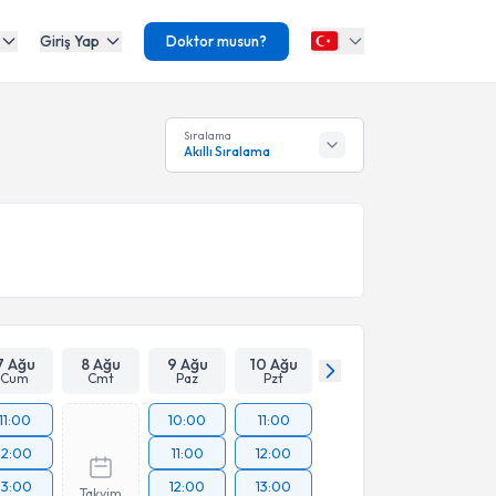
Giriş Yap
Doktor musun?
Sıralama
Akıllı Sıralama
7 Ağu
8 Ağu
9 Ağu
10 Ağu
Cum
Cmt
Paz
Pzt
11:00
10:00
11:00
12:00
11:00
12:00
13:00
12:00
13:00
Takvim