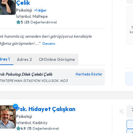
Çelik
Psikoloji
+
1
diğer
İstanbul
, Maltepe
5
(
25
Değerlendirme)
ka
ek hanımla üç seneden beri görüşüyoruz kendisiyle
ığımız görüşmeleri ...
Devamı
dres
1
Adres
2
Online Görüşme
nik Psikolog Dilek Çelebi Çelik
Haritada Göster
TINTEPE MAH. İSTASYON YOLU SOK. NO3
Psk. Hidayet Çalışkan
Psikoloji
İstanbul
, Kadıköy
4.9
(
15
Değerlendirme)