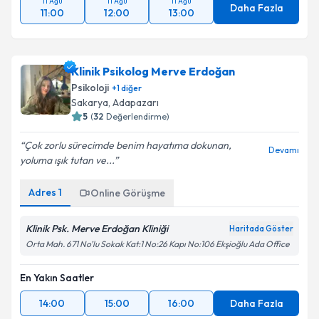
11 Ağu
11 Ağu
11 Ağu
Daha Fazla
11:00
12:00
13:00
Klinik Psikolog Merve Erdoğan
Psikoloji
+
1
diğer
Sakarya
, Adapazarı
5
(
32
Değerlendirme)
Çok zorlu sürecimde benim hayatıma dokunan,
Devamı
yoluma ışık tutan ve...
Adres
1
Online Görüşme
Klinik Psk. Merve Erdoğan Kliniği
Haritada Göster
Orta Mah. 671 No’lu Sokak Kat:1 No:26 Kapı No:106 Ekşioğlu Ada Office
En Yakın Saatler
14:00
15:00
16:00
Daha Fazla