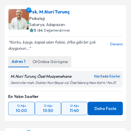
Psk. M.Nuri Turunç
Psikoloji
Sakarya
, Adapazarı
5
(
64
Değerlendirme)
Korku, kaygı, kapalı alan fobisi, öfke gibi bir çok
Devamı
duygunun...
Adres
1
Online Görüşme
M.Nuri Turunç Özel Muayenehane
Haritada Göster
Semirciler mah. Doktor Nuri Bayar cd. Özel İdare iş Hanı Kat 4 / No:21
En Yakın Saatler
12 Ağu
12 Ağu
12 Ağu
Daha Fazla
10:00
10:50
11:40