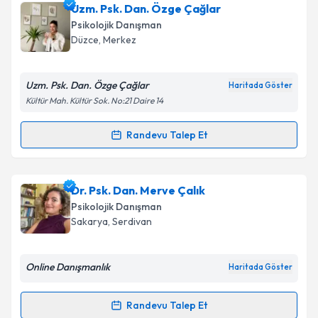
Uzm. Psk. Dan. Özge Çağlar
Psikolojik Danışman
Düzce
, Merkez
Uzm. Psk. Dan. Özge Çağlar
Haritada Göster
Kültür Mah. Kültür Sok. No:21 Daire 14
Randevu Talep Et
Randevu Takvimi Talebi
Uzm. Psk. Dan. Özge Çağlar
için randevu takvimi
Dr. Psk. Dan. Merve Çalık
talebi oluşturun. Size bu uzmandan randevu almanız
Psikolojik Danışman
için bir takvim hazırlandığında e-posta ile
Sakarya
, Serdivan
bilgilendireceğiz.
E-posta Adresiniz
Online Danışmanlık
Haritada Göster
Randevu Talep Et
Randevu Takvimi Talebi