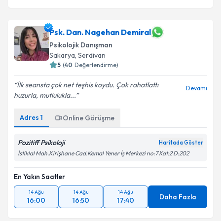
Psk. Dan. Nagehan Demiral
Psikolojik Danışman
Sakarya
, Serdivan
5
(
40
Değerlendirme)
İlk seansta çok net teşhis koydu. Çok rahatlattı
Devamı
huzurla, mutlulukla...
Adres
1
Online Görüşme
Pozitiff Psikoloji
Haritada Göster
İstiklal Mah.Kirişhane Cad.Kemal Yener İş Merkezi no:7 Kat:2 D:202
En Yakın Saatler
14 Ağu
14 Ağu
14 Ağu
Daha Fazla
16:00
16:50
17:40