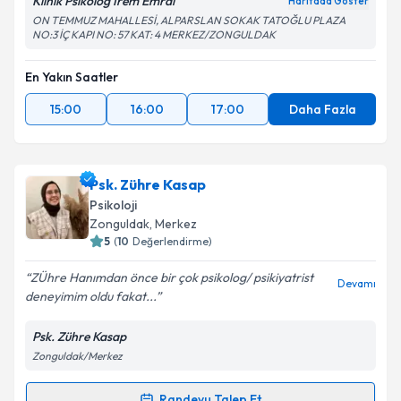
Klinik Psikolog İrem Emral
Haritada Göster
ON TEMMUZ MAHALLESİ, ALPARSLAN SOKAK TATOĞLU PLAZA
NO:3 İÇ KAPI NO: 57 KAT: 4 MERKEZ/ZONGULDAK
En Yakın Saatler
15:00
16:00
17:00
Daha Fazla
Psk. Zühre Kasap
Psikoloji
Zonguldak
, Merkez
5
(
10
Değerlendirme)
ZÜhre Hanımdan önce bir çok psikolog/ psikiyatrist
Devamı
deneyimim oldu fakat...
Psk. Zühre Kasap
Zonguldak/Merkez
Randevu Talep Et