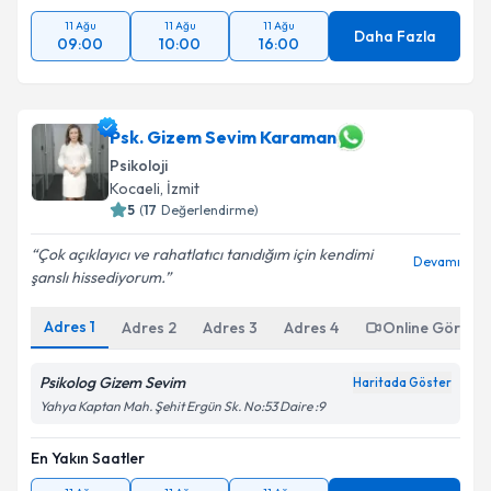
11 Ağu
11 Ağu
11 Ağu
Daha Fazla
09:00
10:00
16:00
Psk. Gizem Sevim Karaman
Psikoloji
Kocaeli
, İzmit
5
(
17
Değerlendirme)
Çok açıklayıcı ve rahatlatıcı tanıdığım için kendimi
Devamı
şanslı hissediyorum.
Adres
1
Adres
2
Adres
3
Adres
4
Online Görüşm
Psikolog Gizem Sevim
Haritada Göster
Yahya Kaptan Mah. Şehit Ergün Sk. No:53 Daire :9
En Yakın Saatler