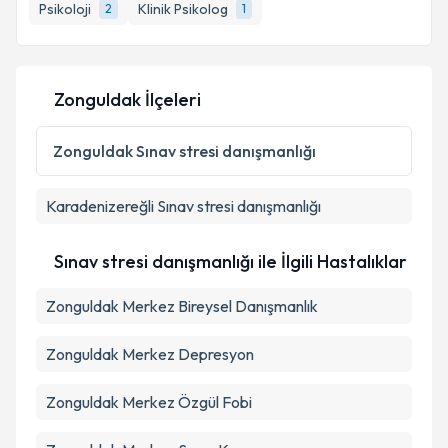
bilgilendireceğiz.
Psikoloji
Klinik Psikolog
2
1
E-posta Adresiniz
Zonguldak İlçeleri
Kişisel verilerimin işlenmesine ilişkin
Aydınlatma
Zonguldak
Sınav stresi danışmanlığı
Metni
'ni okudum ve kişisel verilerimin belirtilen
kapsamda işlenmesini kabul ediyorum.
Karadenizereğli
Sınav stresi danışmanlığı
Takvim Talebini Gönder
Sınav stresi danışmanlığı ile İlgili Hastalıklar
Zonguldak Merkez Bireysel Danışmanlık
Zonguldak Merkez Depresyon
Zonguldak Merkez Özgül Fobi