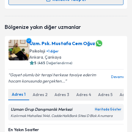
Randevu Takvimi Talebi
Psk. Zühre Kasap
için randevu takvimi talebi
Bölgenize yakın diğer uzmanlar
oluşturun. Size bu uzmandan randevu almanız için bir
takvim hazırlandığında e-posta ile bilgilendireceğiz.
Uzm. Psk. Mustafa Cem Oğuz
E-posta Adresiniz
Psikoloji
+
1
diğer
Ankara
, Çankaya
5
(
465
Değerlendirme)
Kişisel verilerimin işlenmesine ilişkin
Aydınlatma
Gayet olumlu bir terapi herkese tavsiye ederim
Devamı
Metni
'ni okudum ve kişisel verilerimin belirtilen
hocam konusunda gerçekten...
kapsamda işlenmesini kabul ediyorum.
Adres
1
Adres
2
Adres
3
Adres
4
Adres
5
Adres
Takvim Talebini Gönder
Uzman Grup Danışmanlık Merkezi
Haritada Göster
Kızılırmak Mahallesi 1446. Cadde HalkBank Sitesi D Blok A numara
En Yakın Saatler