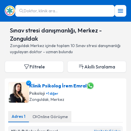
Doktor, klinik ara...
Sınav stresi danışmanlığı, Merkez -
Zonguldak
Zonguldak
Merkez
içinde toplam
10
Sınav stresi danışmanlığı
uygulayan doktor - uzman bulundu
Filtrele
Akıllı Sıralama
Klinik Psikolog İrem Emral
Psikoloji
+
1
diğer
Zonguldak
, Merkez
Adres
1
Online Görüşme