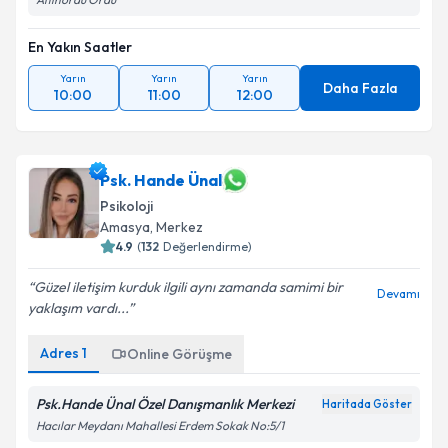
En Yakın Saatler
Yarın
Yarın
Yarın
Daha Fazla
10:00
11:00
12:00
Psk. Hande Ünal
Psikoloji
Amasya
, Merkez
4.9
(
132
Değerlendirme)
Güzel iletişim kurduk ilgili aynı zamanda samimi bir
Devamı
yaklaşım vardı...
Adres
1
Online Görüşme
Psk.Hande Ünal Özel Danışmanlık Merkezi
Haritada Göster
Hacılar Meydanı Mahallesi Erdem Sokak No:5/1