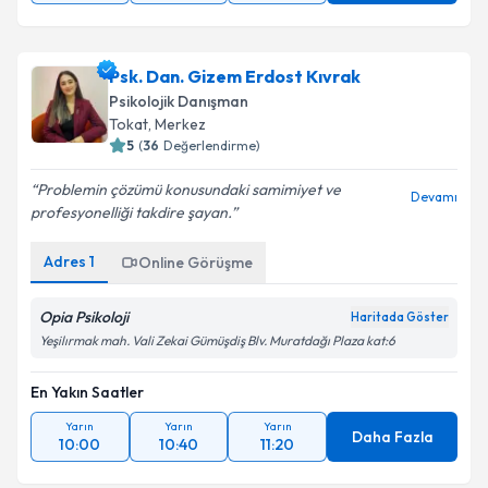
Psk. Dan. Gizem Erdost Kıvrak
Psikolojik Danışman
Tokat
, Merkez
5
(
36
Değerlendirme)
Problemin çözümü konusundaki samimiyet ve
Devamı
profesyonelliği takdire şayan.
Adres
1
Online Görüşme
Opia Psikoloji
Haritada Göster
Yeşilırmak mah. Vali Zekai Gümüşdiş Blv. Muratdağı Plaza kat:6
En Yakın Saatler
Yarın
Yarın
Yarın
Daha Fazla
10:00
10:40
11:20