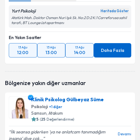
Yurt Psikoloji
Haritada Göster
Atatürk Mah. Doktor Osman Nuri Işık Sk. No:2 D:2 K:1 Carreforusa sahil
tarafı, BT Lounge üst apartmanı
En Yakın Saatler
13 Ağu
13 Ağu
13 Ağu
Daha Fazla
12:00
13:00
14:00
Bölgenize yakın diğer uzmanlar
Klinik Psikolog Gülbeyaz Süme
Psikoloji
+
1
diğer
Samsun
, Atakum
5
(
25
Değerlendirme)
İlk seansa giderken 'ya ne anlatcam tanımadığım
Devamı
insana' diye çok...