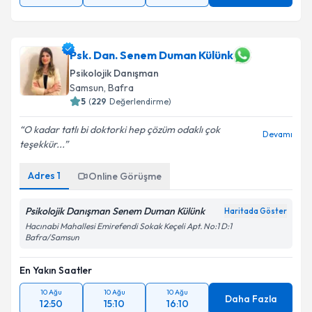
Psk. Dan. Senem Duman Külünk
Psikolojik Danışman
Samsun
, Bafra
5
(
229
Değerlendirme)
O kadar tatlı bi doktorki hep çözüm odaklı çok
Devamı
teşekkür...
Adres
1
Online Görüşme
Psikolojik Danışman Senem Duman Külünk
Haritada Göster
Hacınabi Mahallesi Emirefendi Sokak Keçeli Apt. No:1 D:1
Bafra/Samsun
En Yakın Saatler
10 Ağu
10 Ağu
10 Ağu
Daha Fazla
12:50
15:10
16:10