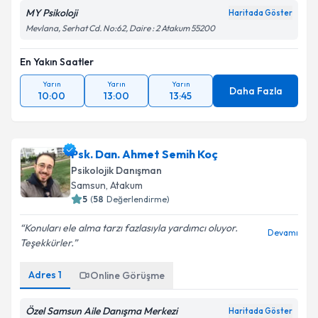
MY Psikoloji
Haritada Göster
Mevlana, Serhat Cd. No:62, Daire : 2 Atakum 55200
En Yakın Saatler
Yarın
Yarın
Yarın
Daha Fazla
10:00
13:00
13:45
Psk. Dan. Ahmet Semih Koç
Psikolojik Danışman
Samsun
, Atakum
5
(
58
Değerlendirme)
Konuları ele alma tarzı fazlasıyla yardımcı oluyor.
Devamı
Teşekkürler.
Adres
1
Online Görüşme
Özel Samsun Aile Danışma Merkezi
Haritada Göster