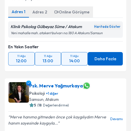
Adres
1
Adres
2
Online Görüşme
Klinik Psikolog Gülbeyaz Süme / Atakum
Haritada Göster
Yeni mahalle mah. atakent bulvarı no:180 A Atakum/Samsun
En Yakın Saatler
11 Ağu
11 Ağu
11 Ağu
Daha Fazla
12:00
13:00
14:00
Psk. Merve Yağmurkaya
Psikoloji
+
1
diğer
Samsun
, Atakum
5
(
18
Değerlendirme)
Merve hanıma gitmeden önce çok kaygılıydım Merve
Devamı
hanım sayesinde kaygıyla...