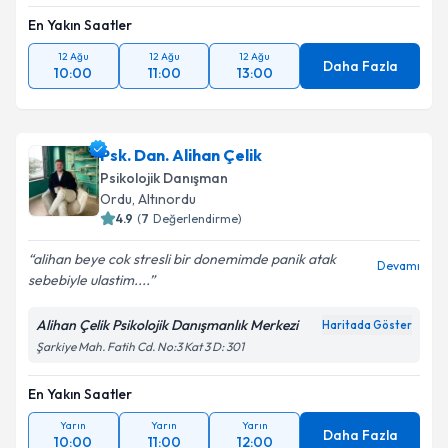
En Yakın Saatler
12 Ağu
12 Ağu
12 Ağu
Daha Fazla
10:00
11:00
13:00
Psk. Dan. Alihan Çelik
Psikolojik Danışman
Ordu
, Altınordu
4.9
(
7
Değerlendirme)
alihan beye cok stresli bir donemimde panik atak
Devamı
sebebiyle ulastim....
Alihan Çelik Psikolojik Danışmanlık Merkezi
Haritada Göster
Şarkiye Mah. Fatih Cd. No:3 Kat 3 D: 301
En Yakın Saatler
Yarın
Yarın
Yarın
Daha Fazla
10:00
11:00
12:00