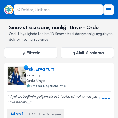
Doktor, klinik ara...
Sınav stresi danışmanlığı, Ünye - Ordu
Ordu
Ünye
içinde toplam
10
Sınav stresi danışmanlığı
uygulayan
doktor - uzman bulundu
Filtrele
Akıllı Sıralama
Psk. Erva Yurt
Psikoloji
Ordu
, Ünye
4.9
(
146
Değerlendirme)
Aylık bebeğimin gelişim sürecini takip etmek amacıyla
Devamı
Erva hanımı...
Adres
1
Online Görüşme