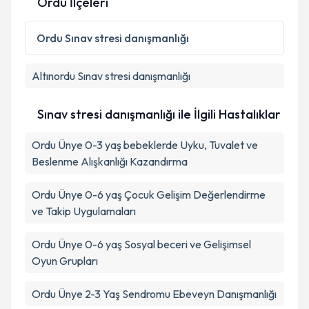
Ordu İlçeleri
Kişisel verilerimin işlenmesine ilişkin
Aydınlatma
Metni
'ni okudum ve kişisel verilerimin belirtilen
Ordu
Sınav stresi danışmanlığı
kapsamda işlenmesini kabul ediyorum.
Altınordu
Sınav stresi danışmanlığı
Takvim Talebini Gönder
Sınav stresi danışmanlığı ile İlgili Hastalıklar
Ordu Ünye 0-3 yaş bebeklerde Uyku, Tuvalet ve
Beslenme Alışkanlığı Kazandırma
Ordu Ünye 0-6 yaş Çocuk Gelişim Değerlendirme
ve Takip Uygulamaları
Ordu Ünye 0-6 yaş Sosyal beceri ve Gelişimsel
Oyun Grupları
Ordu Ünye 2-3 Yaş Sendromu Ebeveyn Danışmanlığı