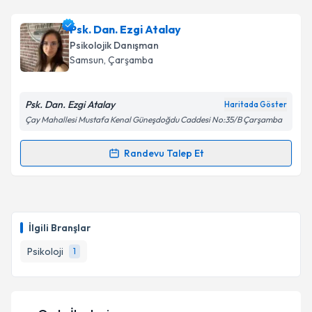
Psk. Dan. Ezgi Atalay
Psikolojik Danışman
Samsun
, Çarşamba
Psk. Dan. Ezgi Atalay
Haritada Göster
Çay Mahallesi Mustafa Kenal Güneşdoğdu Caddesi No:35/B Çarşamba
Randevu Talep Et
Randevu Takvimi Talebi
Psk. Dan. Ezgi Atalay
için randevu takvimi talebi
oluşturun. Size bu uzmandan randevu almanız için bir
İlgili Branşlar
takvim hazırlandığında e-posta ile bilgilendireceğiz.
Psikoloji
1
E-posta Adresiniz