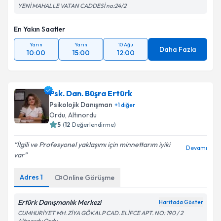
YENİ MAHALLE VATAN CADDESİ no:24/2
En Yakın Saatler
Yarın
Yarın
10 Ağu
Daha Fazla
10:00
15:00
12:00
Psk. Dan. Büşra Ertürk
Psikolojik Danışman
+
1
diğer
Ordu
, Altınordu
5
(
12
Değerlendirme)
İlgili ve Profesyonel yaklaşımı için minnettarım iyiki
Devamı
var
Adres
1
Online Görüşme
Ertürk Danışmanlık Merkezi
Haritada Göster
CUMHURİYET MH. ZİYA GÖKALP CAD. ELİFCE APT. NO: 190 / 2
Altınordu Ordu