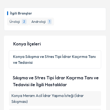
Doç. Dr. Mehmet Sevim
için randevu takvimi talebi
oluşturun. Size bu uzmandan randevu almanız için bir
İlgili Branşlar
takvim hazırlandığında e-posta ile bilgilendireceğiz.
Üroloji
Androloji
2
1
E-posta Adresiniz
Konya İlçeleri
Kişisel verilerimin işlenmesine ilişkin
Aydınlatma
Metni
'ni okudum ve kişisel verilerimin belirtilen
Konya
Sıkışma ve Stres Tipi İdrar Kaçırma Tanı
kapsamda işlenmesini kabul ediyorum.
ve Tedavisi
Takvim Talebini Gönder
Sıkışma ve Stres Tipi İdrar Kaçırma Tanı ve
Tedavisi ile İlgili Hastalıklar
Konya Meram Acil İdrar Yapma İsteği (İdrar
Sıkışması)