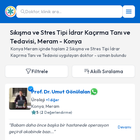
Doktor, klinik ara...
Sıkışma ve Stres Tipi İdrar Kaçırma Tanı ve
Tedavisi, Meram - Konya
Konya
Meram
içinde toplam
2
Sıkışma ve Stres Tipi İdrar
Kaçırma Tanı ve Tedavisi
uygulayan doktor - uzman bulundu
Filtrele
Akıllı Sıralama
Prof. Dr. Umut Gönülalan
Üroloji
+
1
diğer
Konya
, Meram
5
(
2
Değerlendirme)
Babam daha önce başka bir hastanede operasyon
Devamı
geçirdi akabinde bazı...