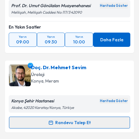
Prof. Dr. Umut Gönülalan Muayenehanesi
Haritada Göster
Melikşah, Melikşah Caddesi No:117/3 42090
En Yakın Saatler
Yarın
Yarın
Yarın
Daha Fazla
09:00
09:30
10:00
Doç. Dr. Mehmet Sevim
Üroloji
Konya
, Meram
Konya Şehir Hastanesi
Haritada Göster
Akabe, 42020 Karatay/Konya, Türkiye
Randevu Talep Et
Randevu Takvimi Talebi